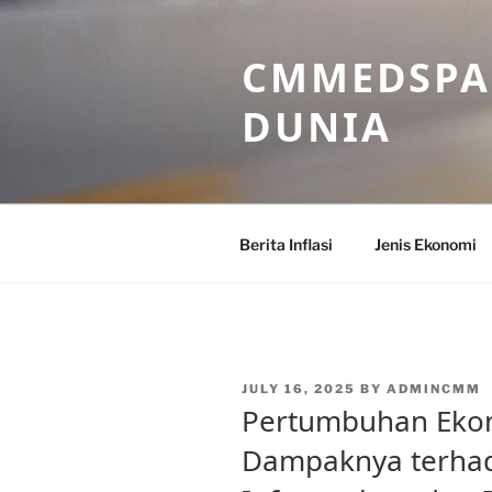
Skip
to
CMMEDSPA 
content
DUNIA
Berita Inflasi
Jenis Ekonomi
POSTED
JULY 16, 2025
BY
ADMINCMM
ON
Pertumbuhan Ekon
Dampaknya terha