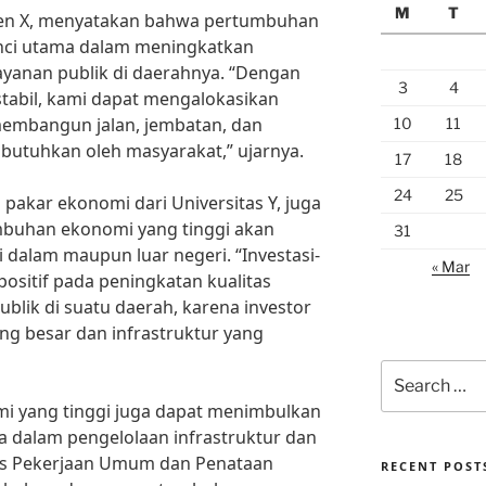
M
T
aten X, menyatakan bahwa pertumbuhan
nci utama dalam meningkatkan
layanan publik di daerahnya. “Dengan
3
4
abil, kami dapat mengalokasikan
membangun jalan, jembatan, dan
10
11
ibutuhkan oleh masyarakat,” ujarnya.
17
18
24
25
g pakar ekonomi dari Universitas Y, juga
uhan ekonomi yang tinggi akan
31
 dalam maupun luar negeri. “Investasi-
« Mar
positif pada peningkatan kualitas
ublik di suatu daerah, karena investor
ng besar dan infrastruktur yang
Search
for:
 yang tinggi juga dapat menimbulkan
 dalam pengelolaan infrastruktur dan
nas Pekerjaan Umum dan Penataan
RECENT POST