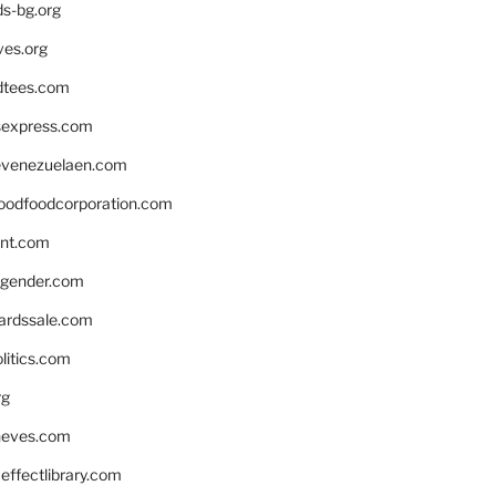
ds-bg.org
ves.org
tees.com
rsexpress.com
venezuelaen.com
oodfoodcorporation.com
nnt.com
gender.com
ardssale.com
litics.com
rg
neves.com
ffectlibrary.com