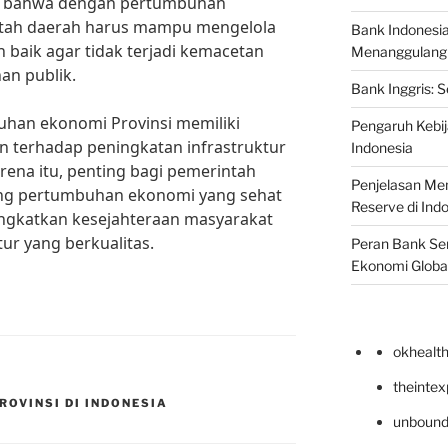
n bahwa dengan pertumbuhan
ntah daerah harus mampu mengelola
Bank Indonesi
 baik agar tidak terjadi kemacetan
Menanggulangi I
n publik.
Bank Inggris: 
uhan ekonomi Provinsi memiliki
Pengaruh Kebij
n terhadap peningkatan infrastruktur
Indonesia
rena itu, penting bagi pemerintah
Penjelasan Men
ng pertumbuhan ekonomi yang sehat
Reserve di Ind
ngkatkan kesejahteraan masyarakat
r yang berkualitas.
Peran Bank Sen
Ekonomi Globa
okhealt
theinte
OVINSI DI INDONESIA
unbound