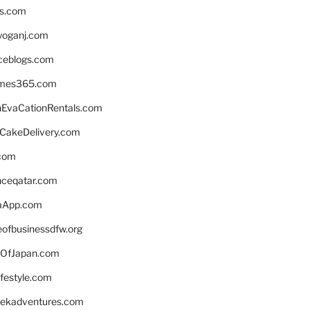
ns.com
yoganj.com
rceblogs.com
ames365.com
EvaCationRentals.com
rCakeDelivery.com
.com
enceqatar.com
aApp.com
eofbusinessdfw.org
OfJapan.com
ifestyle.com
eekadventures.com