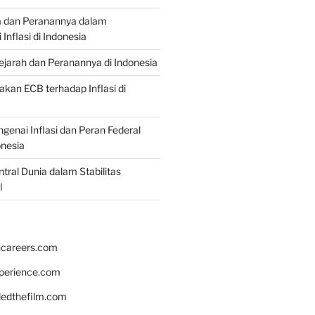
a dan Peranannya dalam
nflasi di Indonesia
Sejarah dan Peranannya di Indonesia
akan ECB terhadap Inflasi di
genai Inflasi dan Peran Federal
onesia
tral Dunia dalam Stabilitas
l
hcareers.com
xperience.com
edthefilm.com