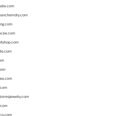
labs.com
leanchemdry.com
ing.com
acee.com
ntshop.com
te.com
om
com
ea.com
.com
torresjewelry.com
s.com
ico.com