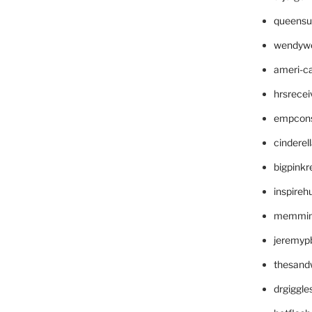
queensu
wendyw
ameri-
hrsrece
empcon
cinderel
bigpinkr
inspireh
memming
jeremyp
thesand
drgiggl