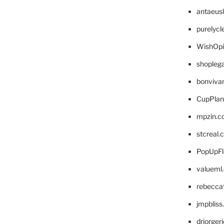
antaeus
purelyc
WishOp
shopleg
bonviva
CupPlan
mpzin.c
stcreal.
PopUpFl
valueml
rebecca
jmpblis
drjorger