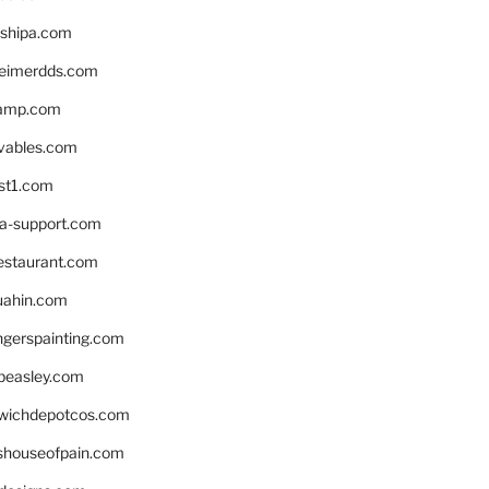
shipa.com
eimerdds.com
camp.com
ivables.com
st1.com
la-support.com
estaurant.com
uahin.com
erspainting.com
beasley.com
wichdepotcos.com
eshouseofpain.com