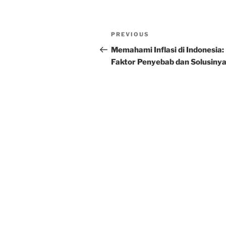
Post
Previous
PREVIOUS
navigation
Post
Memahami Inflasi di Indonesia:
Faktor Penyebab dan Solusiny