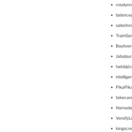
roselyn
balance
salesfo
TrainG
Baytown
Jabalpu
halobjd
intellig
PikaPik
takecar
Hamada
VersifyL
kingscr