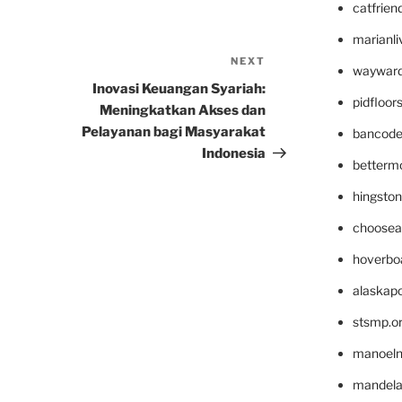
catfrien
marianli
NEXT
Next
wayward
Post
Inovasi Keuangan Syariah:
pidfloo
a
Meningkatkan Akses dan
Pelayanan bagi Masyarakat
bancode
Indonesia
betterm
hingsto
choosea
hoverbo
alaskapo
stsmp.o
manoel
mandelae