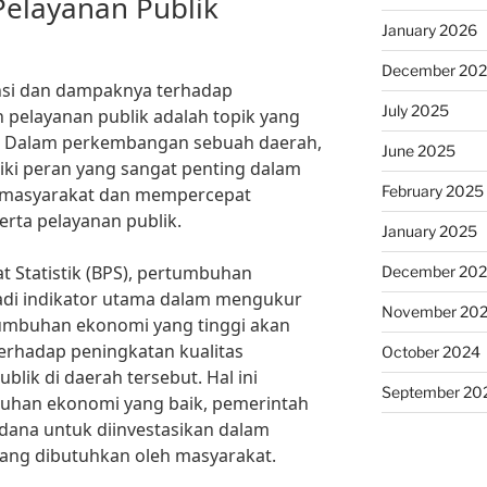
Pelayanan Publik
January 2026
December 20
si dan dampaknya terhadap
July 2025
n pelayanan publik adalah topik yang
s. Dalam perkembangan sebuah daerah,
June 2025
i peran yang sangat penting dalam
February 2025
 masyarakat dan mempercepat
rta pelayanan publik.
January 2025
t Statistik (BPS), pertumbuhan
December 20
jadi indikator utama dalam mengukur
November 20
umbuhan ekonomi yang tinggi akan
erhadap peningkatan kualitas
October 2024
blik di daerah tersebut. Hal ini
September 20
uhan ekonomi yang baik, pemerintah
 dana untuk diinvestasikan dalam
ang dibutuhkan oleh masyarakat.