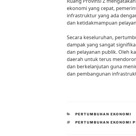
Ruang Provinsi Z mengataka
ekonomi yang cepat, pemeri
infrastruktur yang ada dengan
dan ketidakmampuan pelayana
Secara keseluruhan, pertumb
dampak yang sangat signifika
dan pelayanan publik. Oleh ka
daerah untuk terus mendoro
dan berkelanjutan guna meni
dan pembangunan infrastruktu
CATEGORIES
PERTUMBUHAN EKONOMI
TAGS
PERTUMBUHAN EKONOMI PR