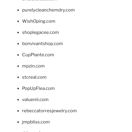
purelycleanchemdry.com
WishOping.com
shoplegacee.com
bonvivantshop.com
CupPlante.com
mpzin.com
stcreal.com
PopUpFlea.com
valueml.com
rebeccatorresjewelry.com
jmpbliss.com