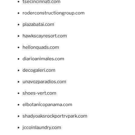
tsecincinnati.com
roderconstructiongroup.com
plazabatai.com
hawkscayresort.com
hellonquads.com
diarioanimales.com
decogaleri.com
unavozparadios.com
shoes-vert.com
elbotanicopanama.com
shadyoaksrockportrvpark.com
jccoinlaundry.com