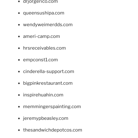
drjorgerico.com
queensushipa.com
wendyweimerdds.com
ameri-camp.com
hrsreceivables.com
empconst1.com
cinderella-support.com
bigpinkrestaurant.com
inspirehuahin.com
memmingerspainting.com
jeremypbeasley.com
thesandwichdepotcos.com