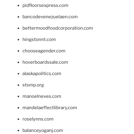
pidfloorsexpress.com
bancodevenezuelaen.com
bettermoodfoodcorporation.com
hingstonnt.com
chooseagender.com
hoverboardssale.com
alaskapolitics.com
stsmp.org
manoelneves.com
mandelaeffectlibrary.com
roselynns.com
balanceyoganj.com