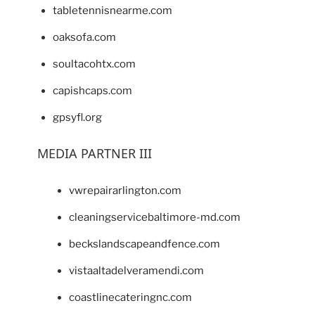
tabletennisnearme.com
oaksofa.com
soultacohtx.com
capishcaps.com
gpsyfl.org
MEDIA PARTNER III
vwrepairarlington.com
cleaningservicebaltimore-md.com
beckslandscapeandfence.com
vistaaltadelveramendi.com
coastlinecateringnc.com