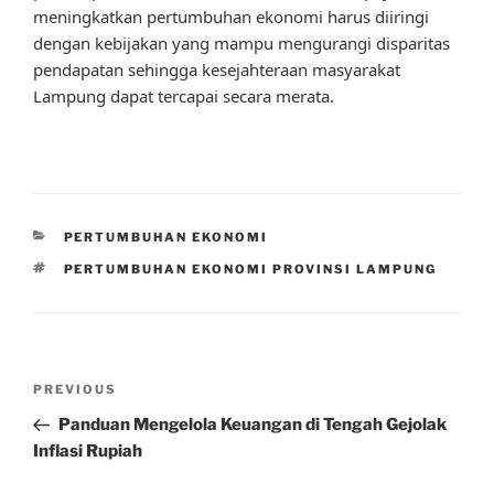
meningkatkan pertumbuhan ekonomi harus diiringi
dengan kebijakan yang mampu mengurangi disparitas
pendapatan sehingga kesejahteraan masyarakat
Lampung dapat tercapai secara merata.
CATEGORIES
PERTUMBUHAN EKONOMI
TAGS
PERTUMBUHAN EKONOMI PROVINSI LAMPUNG
Post
Previous
PREVIOUS
navigation
Post
Panduan Mengelola Keuangan di Tengah Gejolak
Inflasi Rupiah