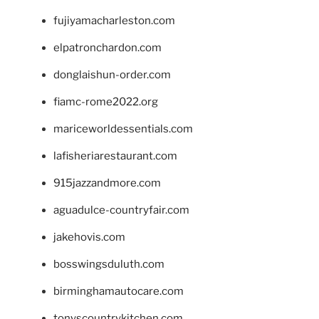
fujiyamacharleston.com
elpatronchardon.com
donglaishun-order.com
fiamc-rome2022.org
mariceworldessentials.com
lafisheriarestaurant.com
915jazzandmore.com
aguadulce-countryfair.com
jakehovis.com
bosswingsduluth.com
birminghamautocare.com
tonyscountrykitchen.com