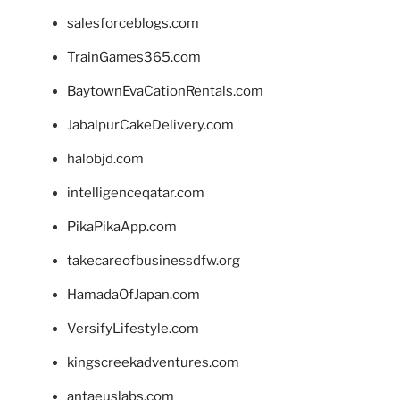
salesforceblogs.com
TrainGames365.com
BaytownEvaCationRentals.com
JabalpurCakeDelivery.com
halobjd.com
intelligenceqatar.com
PikaPikaApp.com
takecareofbusinessdfw.org
HamadaOfJapan.com
VersifyLifestyle.com
kingscreekadventures.com
antaeuslabs.com