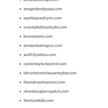
zengardendayspa.com
sparklejewelryinc.com
ironcladtattoostudio.com
bruinshome.com
annascleaningsvc.com
wolfcitytattoo.com
oysterbayturkeytrot.com
lafronterarestauranteybar.com
lilyandrosetearoom.com
olivesburgberrypatch.com
theslushkids.com