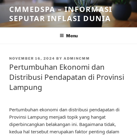
Skip
CMMEDSPA – INFORMASI
to
SEPUTAR INFLASI DUNIA
content
Menu
POSTED
NOVEMBER 16, 2024
BY
ADMINCMM
ON
Pertumbuhan Ekonomi dan
Distribusi Pendapatan di Provinsi
Lampung
Pertumbuhan ekonomi dan distribusi pendapatan di
Provinsi Lampung menjadi topik yang hangat
diperbincangkan belakangan ini. Bagaimana tidak,
kedua hal tersebut merupakan faktor penting dalam