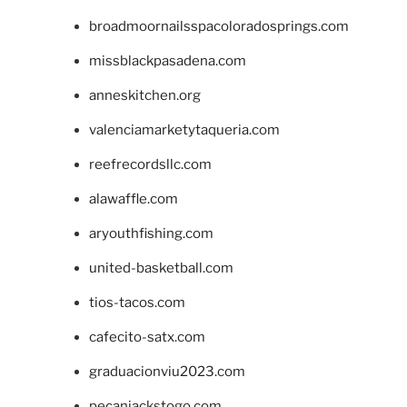
broadmoornailsspacoloradosprings.com
missblackpasadena.com
anneskitchen.org
valenciamarketytaqueria.com
reefrecordsllc.com
alawaffle.com
aryouthfishing.com
united-basketball.com
tios-tacos.com
cafecito-satx.com
graduacionviu2023.com
pecanjackstogo.com