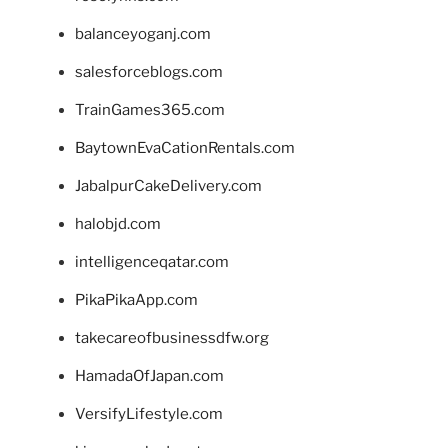
balanceyoganj.com
salesforceblogs.com
TrainGames365.com
BaytownEvaCationRentals.com
JabalpurCakeDelivery.com
halobjd.com
intelligenceqatar.com
PikaPikaApp.com
takecareofbusinessdfw.org
HamadaOfJapan.com
VersifyLifestyle.com