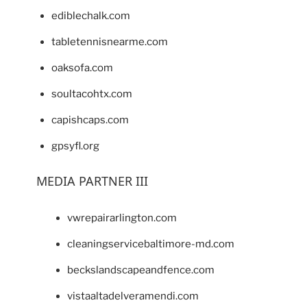
ediblechalk.com
tabletennisnearme.com
oaksofa.com
soultacohtx.com
capishcaps.com
gpsyfl.org
MEDIA PARTNER III
vwrepairarlington.com
cleaningservicebaltimore-md.com
beckslandscapeandfence.com
vistaaltadelveramendi.com