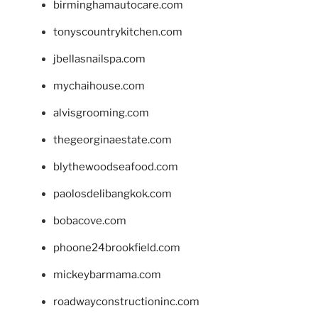
birminghamautocare.com
tonyscountrykitchen.com
jbellasnailspa.com
mychaihouse.com
alvisgrooming.com
thegeorginaestate.com
blythewoodseafood.com
paolosdelibangkok.com
bobacove.com
phoone24brookfield.com
mickeybarmama.com
roadwayconstructioninc.com