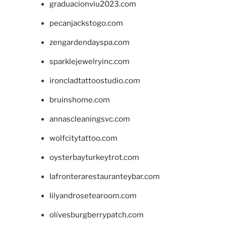
graduacionviu2023.com
pecanjackstogo.com
zengardendayspa.com
sparklejewelryinc.com
ironcladtattoostudio.com
bruinshome.com
annascleaningsvc.com
wolfcitytattoo.com
oysterbayturkeytrot.com
lafronterarestauranteybar.com
lilyandrosetearoom.com
olivesburgberrypatch.com