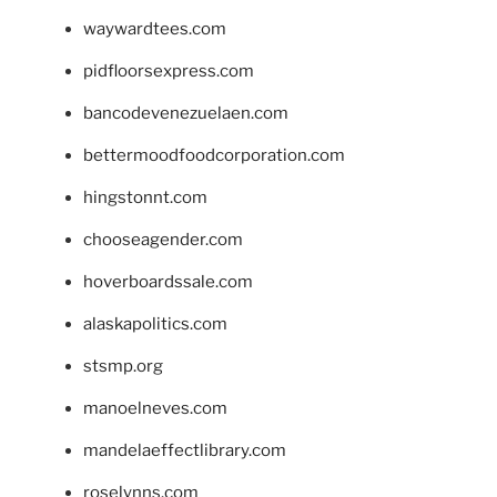
waywardtees.com
pidfloorsexpress.com
bancodevenezuelaen.com
bettermoodfoodcorporation.com
hingstonnt.com
chooseagender.com
hoverboardssale.com
alaskapolitics.com
stsmp.org
manoelneves.com
mandelaeffectlibrary.com
roselynns.com