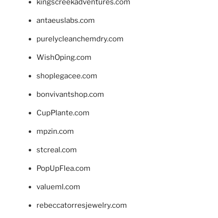
kingscreekadventures.com
antaeuslabs.com
purelycleanchemdry.com
WishOping.com
shoplegacee.com
bonvivantshop.com
CupPlante.com
mpzin.com
stcreal.com
PopUpFlea.com
valueml.com
rebeccatorresjewelry.com