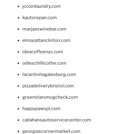
jccoinlaundry.com
kautorepair.com
marjaeswinebar.com
elmazatlanclinton.com
ideacoffeenyc.com
odieschillicothe.com
lacantinitagalesburg.com
pizzadeliverybristol.com
greenstarsmogcheck.com
happypawspl.com
callahansautoservicecenter.com
georgiascornermarket.com