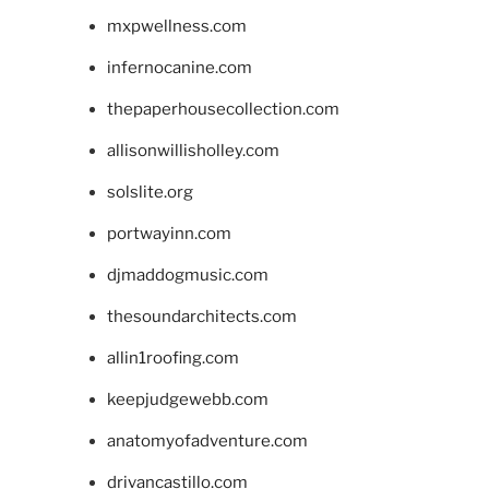
mxpwellness.com
infernocanine.com
thepaperhousecollection.com
allisonwillisholley.com
solslite.org
portwayinn.com
djmaddogmusic.com
thesoundarchitects.com
allin1roofing.com
keepjudgewebb.com
anatomyofadventure.com
drivancastillo.com