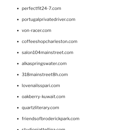
perfectfit24-7.com
portugalprivatedriver.com
von-racer.com
coffeeshopcharleston.com
salon104mainstreet.com
alkaspringswater.com
318mainstreet8h.com
lovenailsspari.com
oakberry-kuwait.com
quartzliterary.com
friendsofbroderickpark.com
studiopiattellina.com