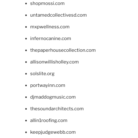
shopmossi.com
untamedcollectivesd.com
mxpwellness.com
infernocanine.com
thepaperhousecollection.com
allisonwillisholley.com
solslite.org
portwayinn.com
djmaddogmusic.com
thesoundarchitects.com
allin1roofing.com
keepjudgewebb.com