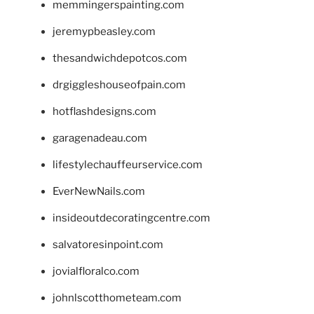
memmingerspainting.com
jeremypbeasley.com
thesandwichdepotcos.com
drgiggleshouseofpain.com
hotflashdesigns.com
garagenadeau.com
lifestylechauffeurservice.com
EverNewNails.com
insideoutdecoratingcentre.com
salvatoresinpoint.com
jovialfloralco.com
johnlscotthometeam.com