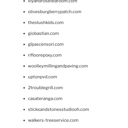
lilyandrosetearoom.com
olivesburgberrypatch.com
theslushkids.com
giobastian.com
glpascensori.com
rifloorepoxy.com
woolleymillingandpaving.com
uptonpvd.com
2troublegrill.com
casateranga.com
sticksandstonesstudiooh.com
walkers-treeservice.com