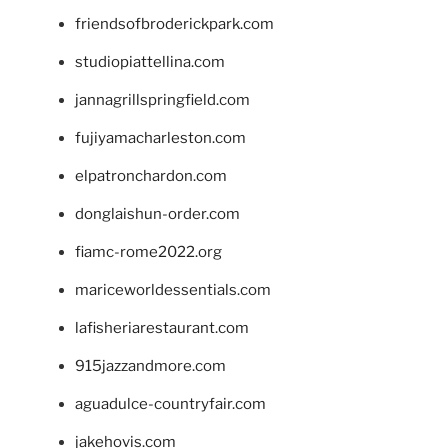
friendsofbroderickpark.com
studiopiattellina.com
jannagrillspringfield.com
fujiyamacharleston.com
elpatronchardon.com
donglaishun-order.com
fiamc-rome2022.org
mariceworldessentials.com
lafisheriarestaurant.com
915jazzandmore.com
aguadulce-countryfair.com
jakehovis.com