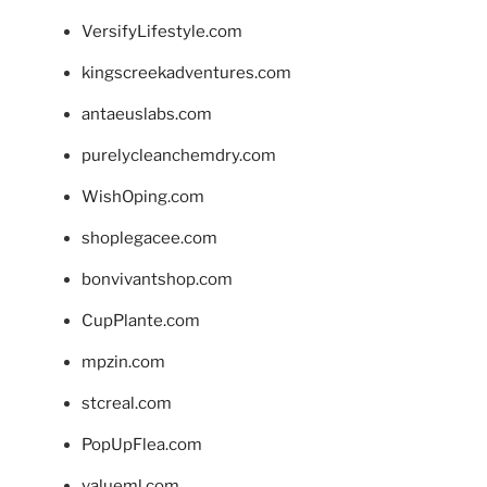
VersifyLifestyle.com
kingscreekadventures.com
antaeuslabs.com
purelycleanchemdry.com
WishOping.com
shoplegacee.com
bonvivantshop.com
CupPlante.com
mpzin.com
stcreal.com
PopUpFlea.com
valueml.com