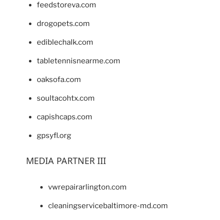
feedstoreva.com
drogopets.com
ediblechalk.com
tabletennisnearme.com
oaksofa.com
soultacohtx.com
capishcaps.com
gpsyfl.org
MEDIA PARTNER III
vwrepairarlington.com
cleaningservicebaltimore-md.com