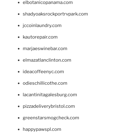
elbotanicopanama.com
shadyoaksrockportrvpark.com
jccoinlaundry.com
kautorepair.com
marjaeswinebar.com
elmazatlanclinton.com
ideacoffeenyc.com
odieschillicothe.com
lacantinitagalesburg.com
pizzadeliverybristol.com
greenstarsmogcheck.com
happypawspl.com