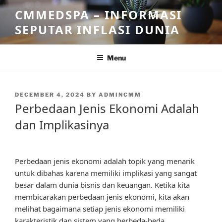
Skip
CMMEDSPA – INFORMASI
to
SEPUTAR INFLASI DUNIA
content
Menu
POSTED
DECEMBER 4, 2024
BY
ADMINCMM
ON
Perbedaan Jenis Ekonomi Adalah
dan Implikasinya
Perbedaan jenis ekonomi adalah topik yang menarik
untuk dibahas karena memiliki implikasi yang sangat
besar dalam dunia bisnis dan keuangan. Ketika kita
membicarakan perbedaan jenis ekonomi, kita akan
melihat bagaimana setiap jenis ekonomi memiliki
karakteristik dan sistem yang berbeda-beda.