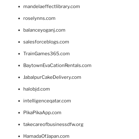
mandelaeffectlibrary.com
roselynns.com
balanceyoganj.com
salesforceblogs.com
TrainGames365.com
BaytownEvaCationRentals.com
JabalpurCakeDelivery.com
halobjd.com
intelligenceqatar.com
PikaPikaApp.com
takecareofbusinessdfw.org
HamadaOfJapan.com