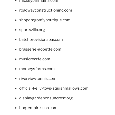
mickeybarmama.com
roadwayconstructioninc.com
shopdragonflyboutique.com
sportszilla.org
batchprovisionsbar.com
brasserie-gobette.com
musicrearte.com
morseysfarms.com
riverviewtennis.com
official-kelly-toys-squishmallows.com
displaygardenonsuncrest.org
bbq-empire-usa.com