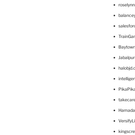
roselyn
balance
salesfo
TrainG
Baytown
Jabalpu
halobjd
intellig
PikaPik
takecar
Hamada
VersifyL
kingscr