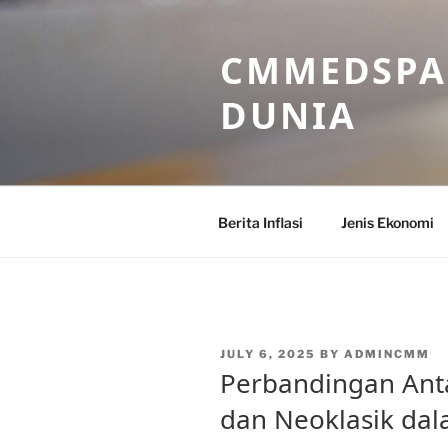
Skip
to
CMMEDSPA 
content
DUNIA
Berita Inflasi
Jenis Ekonomi
POSTED
JULY 6, 2025
BY
ADMINCMM
ON
Perbandingan Anta
dan Neoklasik dal