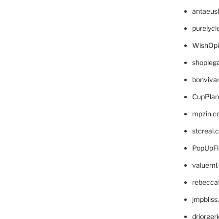
antaeus
purelyc
WishOp
shopleg
bonviva
CupPlan
mpzin.c
stcreal.
PopUpFl
valueml
rebecca
jmpblis
drjorger