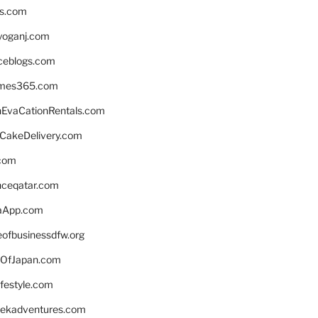
ns.com
yoganj.com
rceblogs.com
ames365.com
EvaCationRentals.com
rCakeDelivery.com
.com
enceqatar.com
aApp.com
eofbusinessdfw.org
OfJapan.com
ifestyle.com
eekadventures.com