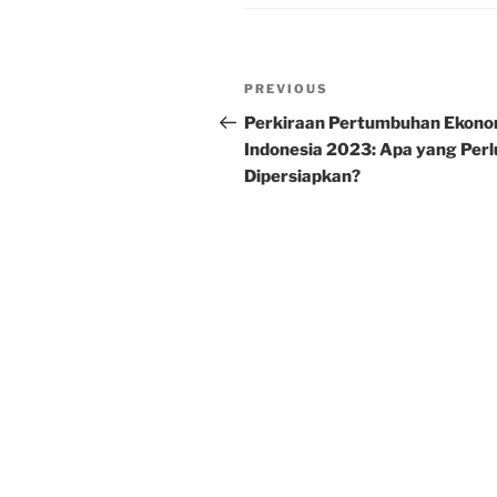
Post
Previous
PREVIOUS
navigation
Post
Perkiraan Pertumbuhan Ekono
Indonesia 2023: Apa yang Perl
Dipersiapkan?