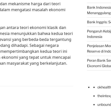
 dan mekanisme harga dari teori
Bank Indonesi
n dalam mengatasi masalah ekonomi
Menanggulangi I
Bank Inggris: 
n antara teori ekonomi klasik dan
Pengaruh Kebij
onesia menunjukkan bahwa kedua teori
Indonesia
elevansi yang berbeda-beda tergantung
edang dihadapi. Sebagai negara
Penjelasan Men
 mempertimbangkan kedua teori ini
Reserve di Ind
 ekonomi yang tepat untuk mencapai
Peran Bank Sen
an masyarakat yang berkelanjutan.
Ekonomi Globa
okhealt
theinte
unbound