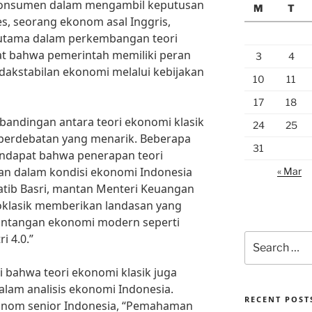
u konsumen dalam mengambil keputusan
M
T
s, seorang ekonom asal Inggris,
 utama dalam perkembangan teori
at bahwa pemerintah memiliki peran
3
4
dakstabilan ekonomi melalui kebijakan
10
11
17
18
bandingan antara teori ekonomi klasik
24
25
 perdebatan yang menarik. Beberapa
31
endapat bahwa penerapan teori
van dalam kondisi ekonomi Indonesia
« Mar
atib Basri, mantan Menteri Keuangan
eoklasik memberikan landasan yang
tantangan ekonomi modern seperti
i 4.0.”
Search
for:
i bahwa teori ekonomi klasik juga
dalam analisis ekonomi Indonesia.
RECENT POST
ekonom senior Indonesia, “Pemahaman