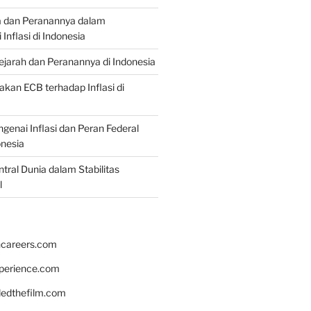
a dan Peranannya dalam
nflasi di Indonesia
Sejarah dan Peranannya di Indonesia
akan ECB terhadap Inflasi di
genai Inflasi dan Peran Federal
onesia
tral Dunia dalam Stabilitas
l
hcareers.com
xperience.com
edthefilm.com