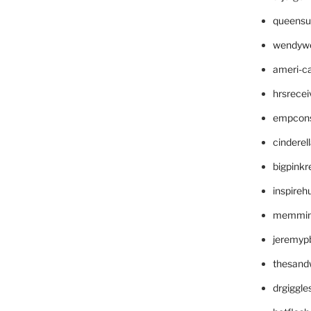
queensu
wendyw
ameri-
hrsrece
empcon
cinderel
bigpinkr
inspireh
memming
jeremyp
thesand
drgiggl