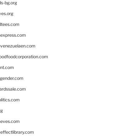
ds-bg.org
ves.org
tees.com
rsexpress.com
venezuelaen.com
oodfoodcorporation.com
nnt.com
gender.com
ardssale.com
litics.com
rg
neves.com
ffectlibrary.com