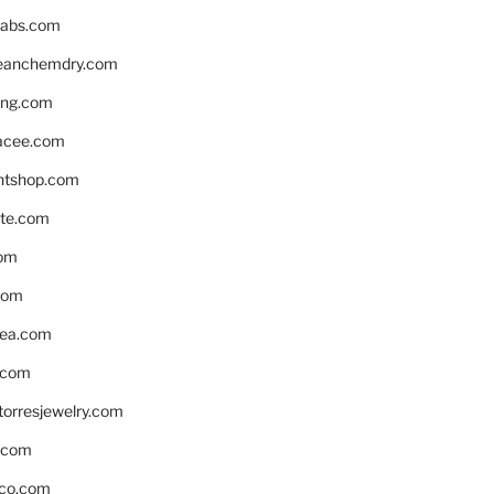
labs.com
leanchemdry.com
ing.com
acee.com
ntshop.com
te.com
om
com
ea.com
.com
torresjewelry.com
s.com
ico.com