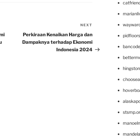
catfrien
marianli
wayward
NEXT
Next
Post
mi
Perkiraan Kenaikan Harga dan
pidfloo
u
Dampaknya terhadap Ekonomi
bancode
Indonesia 2024
betterm
hingsto
choosea
hoverbo
alaskapo
stsmp.o
manoel
mandelae