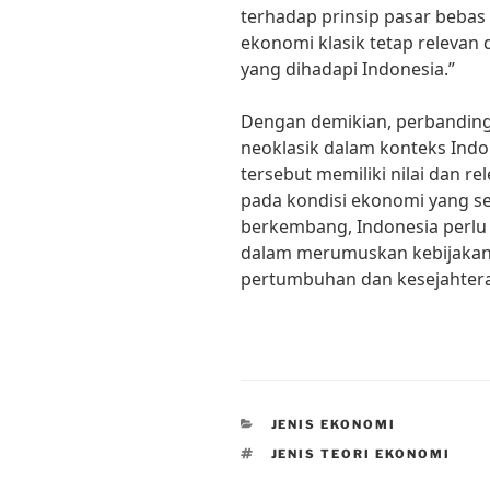
terhadap prinsip pasar bebas
ekonomi klasik tetap releva
yang dihadapi Indonesia.”
Dengan demikian, perbandinga
neoklasik dalam konteks Ind
tersebut memiliki nilai dan r
pada kondisi ekonomi yang s
berkembang, Indonesia perlu
dalam merumuskan kebijakan
pertumbuhan dan kesejahtera
CATEGORIES
JENIS EKONOMI
TAGS
JENIS TEORI EKONOMI