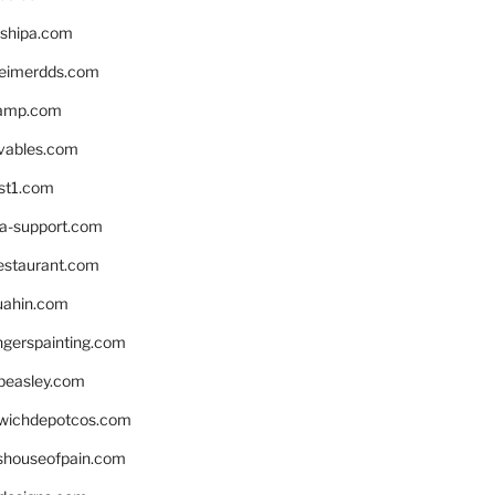
shipa.com
eimerdds.com
camp.com
ivables.com
st1.com
la-support.com
estaurant.com
uahin.com
erspainting.com
beasley.com
wichdepotcos.com
eshouseofpain.com