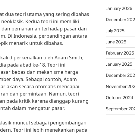
January 2026
t dua teori utama yang sering dibahas
December 20
 neoklasik. Kedua teori ini memiliki
 dan pemahaman terhadap pasar dan
July 2025
m. Di Indonesia, perbandingan antara
June 2025
topik menarik untuk dibahas.
February 2025
 kali diperkenalkan oleh Adam Smith,
January 2025
a pada abad ke-18. Teori ini
asar bebas dan mekanisme harga
December 20
umber daya. Sebagai contoh, Adam
ar akan secara otomatis mencapai
November 20
ran dan permintaan. Namun, teori
October 2024
an pada kritik karena dianggap kurang
ntah dalam mengatur pasar.
September 20
neoklasik muncul sebagai pengembangan
modern. Teori ini lebih menekankan pada