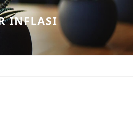
R INFLASI