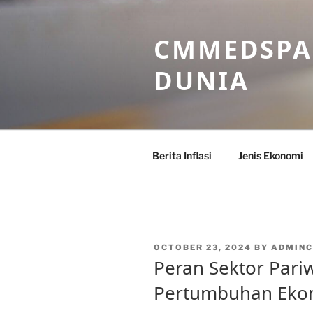
Skip
to
CMMEDSPA 
content
DUNIA
Berita Inflasi
Jenis Ekonomi
POSTED
OCTOBER 23, 2024
BY
ADMIN
ON
Peran Sektor Pari
Pertumbuhan Ekon