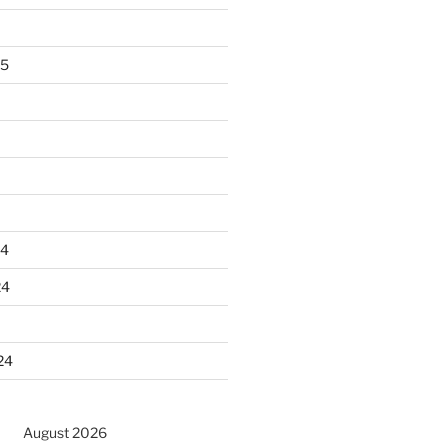
25
24
24
24
August 2026