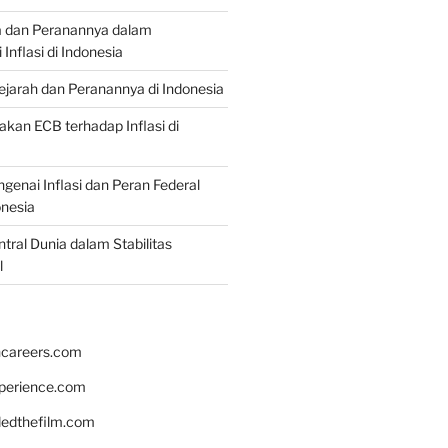
a dan Peranannya dalam
nflasi di Indonesia
Sejarah dan Peranannya di Indonesia
akan ECB terhadap Inflasi di
genai Inflasi dan Peran Federal
onesia
tral Dunia dalam Stabilitas
l
hcareers.com
xperience.com
edthefilm.com