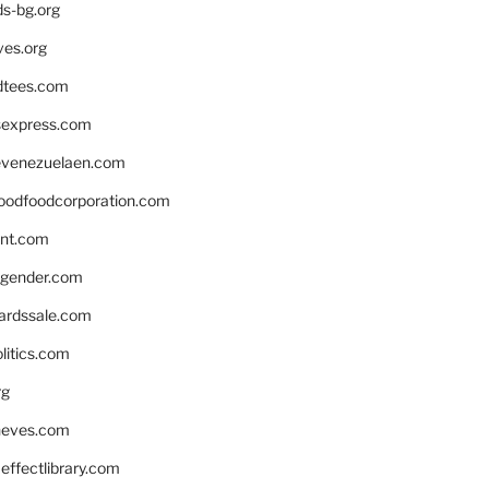
ds-bg.org
ves.org
tees.com
rsexpress.com
venezuelaen.com
oodfoodcorporation.com
nnt.com
gender.com
ardssale.com
litics.com
rg
neves.com
ffectlibrary.com