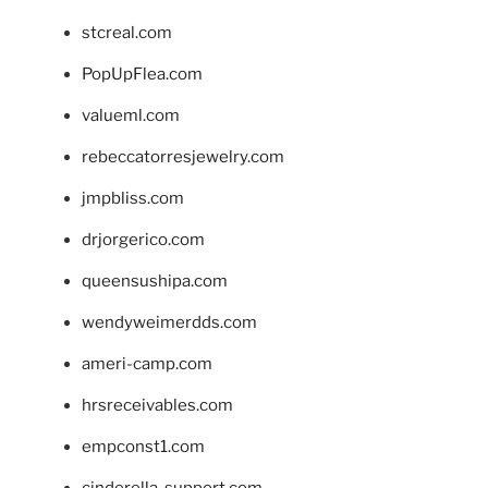
stcreal.com
PopUpFlea.com
valueml.com
rebeccatorresjewelry.com
jmpbliss.com
drjorgerico.com
queensushipa.com
wendyweimerdds.com
ameri-camp.com
hrsreceivables.com
empconst1.com
cinderella-support.com