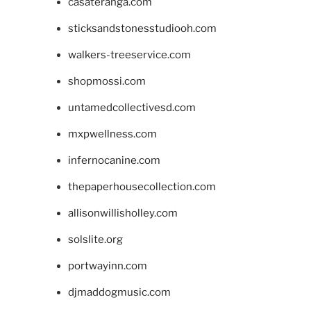
casateranga.com
sticksandstonesstudiooh.com
walkers-treeservice.com
shopmossi.com
untamedcollectivesd.com
mxpwellness.com
infernocanine.com
thepaperhousecollection.com
allisonwillisholley.com
solslite.org
portwayinn.com
djmaddogmusic.com