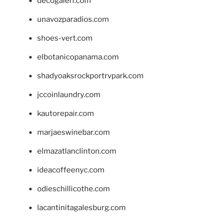
decogaleri.com
unavozparadios.com
shoes-vert.com
elbotanicopanama.com
shadyoaksrockportrvpark.com
jccoinlaundry.com
kautorepair.com
marjaeswinebar.com
elmazatlanclinton.com
ideacoffeenyc.com
odieschillicothe.com
lacantinitagalesburg.com