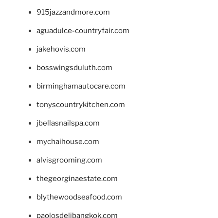
915jazzandmore.com
aguadulce-countryfair.com
jakehovis.com
bosswingsduluth.com
birminghamautocare.com
tonyscountrykitchen.com
jbellasnailspa.com
mychaihouse.com
alvisgrooming.com
thegeorginaestate.com
blythewoodseafood.com
paolosdelibangkok.com