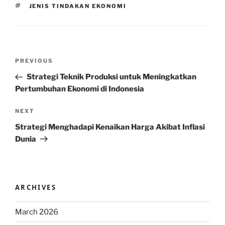
TAGS
JENIS TINDAKAN EKONOMI
Post
Previous
PREVIOUS
navigation
Post
Strategi Teknik Produksi untuk Meningkatkan
Pertumbuhan Ekonomi di Indonesia
Next
NEXT
Post
Strategi Menghadapi Kenaikan Harga Akibat Inflasi
Dunia
ARCHIVES
March 2026