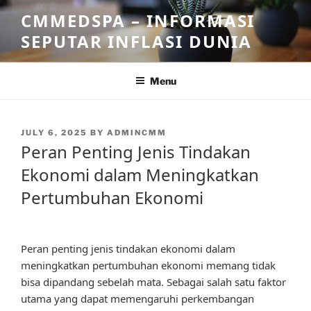
Skip
CMMEDSPA – INFORMASI
to
SEPUTAR INFLASI DUNIA
content
Menu
POSTED
JULY 6, 2025
BY
ADMINCMM
ON
Peran Penting Jenis Tindakan
Ekonomi dalam Meningkatkan
Pertumbuhan Ekonomi
Peran penting jenis tindakan ekonomi dalam
meningkatkan pertumbuhan ekonomi memang tidak
bisa dipandang sebelah mata. Sebagai salah satu faktor
utama yang dapat memengaruhi perkembangan