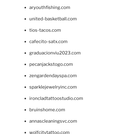
aryouthfishing.com
united-basketball.com
tios-tacos.com
cafecito-satx.com
graduacionviu2023.com
pecanjackstogo.com
zengardendayspa.com
sparklejewelryinc.com
ironcladtattoostudio.com
bruinshome.com
annascleaningsvc.com
wolfcitytattoo.com