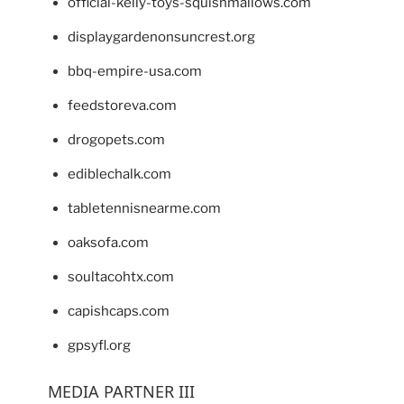
official-kelly-toys-squishmallows.com
displaygardenonsuncrest.org
bbq-empire-usa.com
feedstoreva.com
drogopets.com
ediblechalk.com
tabletennisnearme.com
oaksofa.com
soultacohtx.com
capishcaps.com
gpsyfl.org
MEDIA PARTNER III