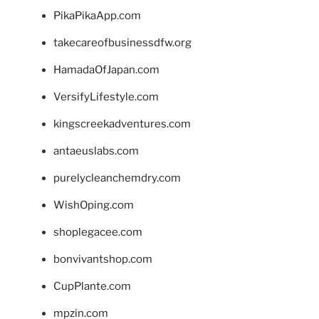
PikaPikaApp.com
takecareofbusinessdfw.org
HamadaOfJapan.com
VersifyLifestyle.com
kingscreekadventures.com
antaeuslabs.com
purelycleanchemdry.com
WishOping.com
shoplegacee.com
bonvivantshop.com
CupPlante.com
mpzin.com