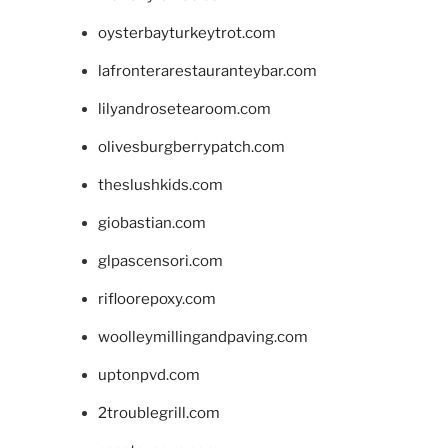
oysterbayturkeytrot.com
lafronterarestauranteybar.com
lilyandrosetearoom.com
olivesburgberrypatch.com
theslushkids.com
giobastian.com
glpascensori.com
rifloorepoxy.com
woolleymillingandpaving.com
uptonpvd.com
2troublegrill.com