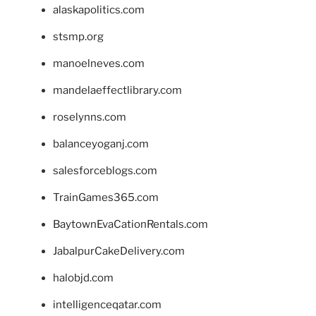
alaskapolitics.com
stsmp.org
manoelneves.com
mandelaeffectlibrary.com
roselynns.com
balanceyoganj.com
salesforceblogs.com
TrainGames365.com
BaytownEvaCationRentals.com
JabalpurCakeDelivery.com
halobjd.com
intelligenceqatar.com