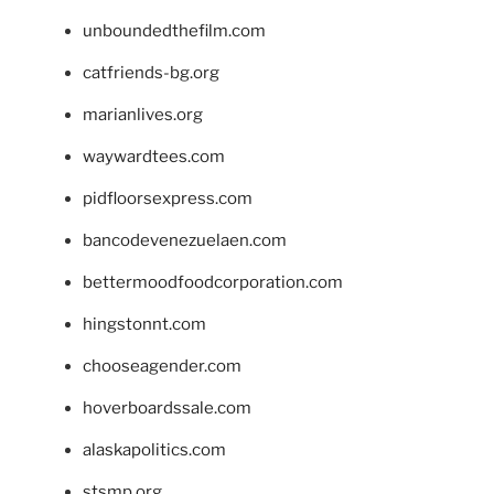
unboundedthefilm.com
catfriends-bg.org
marianlives.org
waywardtees.com
pidfloorsexpress.com
bancodevenezuelaen.com
bettermoodfoodcorporation.com
hingstonnt.com
chooseagender.com
hoverboardssale.com
alaskapolitics.com
stsmp.org