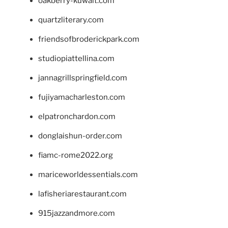
oakberry-kuwait.com
quartzliterary.com
friendsofbroderickpark.com
studiopiattellina.com
jannagrillspringfield.com
fujiyamacharleston.com
elpatronchardon.com
donglaishun-order.com
fiamc-rome2022.org
mariceworldessentials.com
lafisheriarestaurant.com
915jazzandmore.com