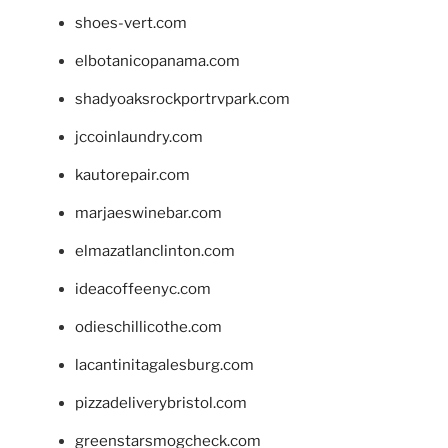
shoes-vert.com
elbotanicopanama.com
shadyoaksrockportrvpark.com
jccoinlaundry.com
kautorepair.com
marjaeswinebar.com
elmazatlanclinton.com
ideacoffeenyc.com
odieschillicothe.com
lacantinitagalesburg.com
pizzadeliverybristol.com
greenstarsmogcheck.com