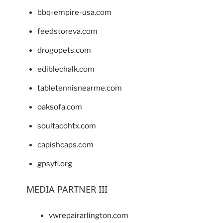
bbq-empire-usa.com
feedstoreva.com
drogopets.com
ediblechalk.com
tabletennisnearme.com
oaksofa.com
soultacohtx.com
capishcaps.com
gpsyfl.org
MEDIA PARTNER III
vwrepairarlington.com