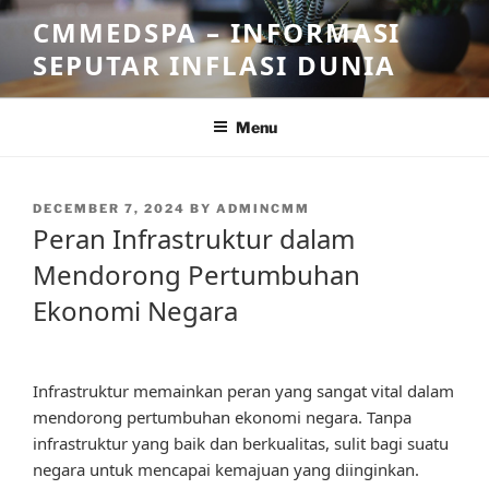
Skip
CMMEDSPA – INFORMASI
to
SEPUTAR INFLASI DUNIA
content
Menu
POSTED
DECEMBER 7, 2024
BY
ADMINCMM
ON
Peran Infrastruktur dalam
Mendorong Pertumbuhan
Ekonomi Negara
Infrastruktur memainkan peran yang sangat vital dalam
mendorong pertumbuhan ekonomi negara. Tanpa
infrastruktur yang baik dan berkualitas, sulit bagi suatu
negara untuk mencapai kemajuan yang diinginkan.