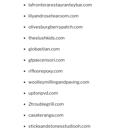
lafronterarestauranteybar.com
lilyandrosetearoom.com
olivesburgberrypatch.com
theslushkids.com
giobastian.com
glpascensori.com
rifloorepoxy.com
woolleymillingandpaving.com
uptonpvd.com
2troublegrill.com
casateranga.com
sticksandstonesstudiooh.com