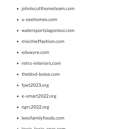
johnlscotthometeam.com
u-seehomes.com
watersportslagonissi.com
mischieffashion.com
eduwyre.com
retro-interiors.com
theblvd-boise.com
fpet2023.org
e-smart2022.org
ngrc2022.org
leesfamilyfoods.com
lewis-lewis-cpas.com