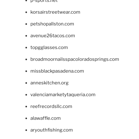
p-sports.net
korsairstreetwear.com
petshopallston.com
avenue26tacos.com
topgglasses.com
broadmoornailsspacoloradosprings.com
missblackpasadena.com
anneskitchen.org
valenciamarketytaqueria.com
reefrecordsllc.com
alawaffle.com
aryouthfishing.com