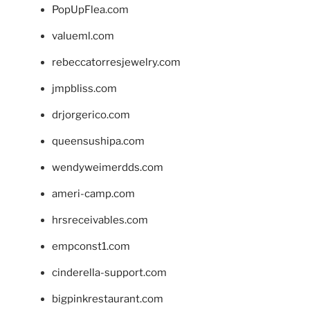
PopUpFlea.com
valueml.com
rebeccatorresjewelry.com
jmpbliss.com
drjorgerico.com
queensushipa.com
wendyweimerdds.com
ameri-camp.com
hrsreceivables.com
empconst1.com
cinderella-support.com
bigpinkrestaurant.com