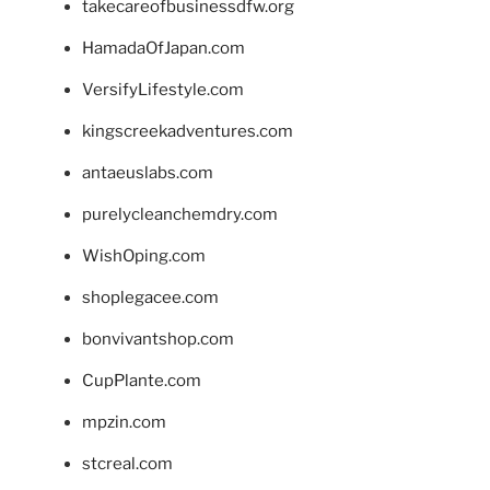
takecareofbusinessdfw.org
HamadaOfJapan.com
VersifyLifestyle.com
kingscreekadventures.com
antaeuslabs.com
purelycleanchemdry.com
WishOping.com
shoplegacee.com
bonvivantshop.com
CupPlante.com
mpzin.com
stcreal.com