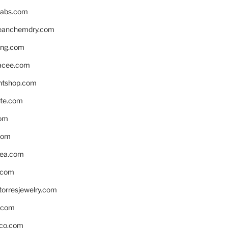
labs.com
leanchemdry.com
ing.com
acee.com
ntshop.com
te.com
om
com
ea.com
.com
torresjewelry.com
s.com
ico.com