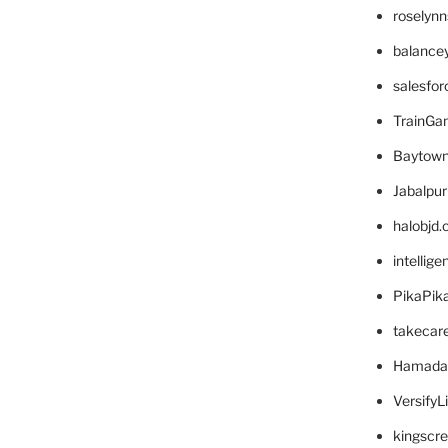
roselyn
balance
salesfo
TrainG
Baytown
Jabalpu
halobjd
intellig
PikaPik
takecar
Hamada
VersifyL
kingscr