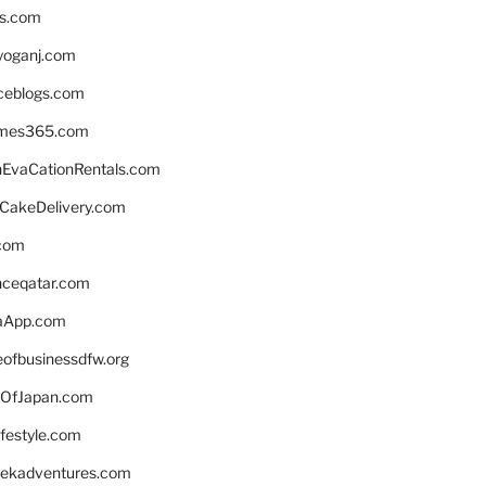
ns.com
yoganj.com
rceblogs.com
ames365.com
EvaCationRentals.com
rCakeDelivery.com
.com
enceqatar.com
aApp.com
eofbusinessdfw.org
OfJapan.com
ifestyle.com
eekadventures.com