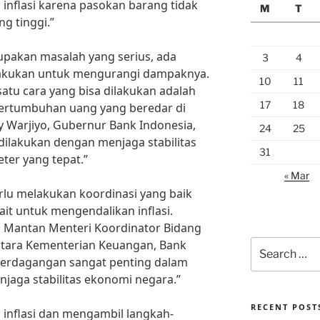
u inflasi karena pasokan barang tidak
M
T
g tinggi.”
upakan masalah yang serius, ada
3
4
lakukan untuk mengurangi dampaknya.
10
11
satu cara yang bisa dilakukan adalah
17
18
ertumbuhan uang yang beredar di
y Warjiyo, Gubernur Bank Indonesia,
24
25
dilakukan dengan menjaga stabilitas
31
eter yang tepat.”
« Mar
erlu melakukan koordinasi yang baik
it untuk mengendalikan inflasi.
, Mantan Menteri Koordinator Bidang
tara Kementerian Keuangan, Bank
Search
for:
Perdagangan sangat penting dalam
njaga stabilitas ekonomi negara.”
RECENT POST
nflasi dan mengambil langkah-