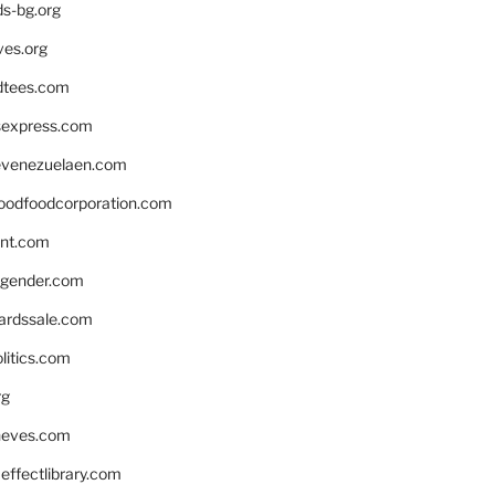
ds-bg.org
ves.org
tees.com
rsexpress.com
venezuelaen.com
oodfoodcorporation.com
nnt.com
gender.com
ardssale.com
litics.com
rg
neves.com
ffectlibrary.com