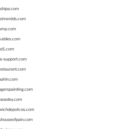
shipa.com
eimerdds.com
camp.com
ivables.com
st1.com
la-support.com
estaurant.com
uahin.com
erspainting.com
beasley.com
wichdepotcos.com
eshouseofpain.com