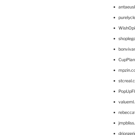
antaeus
purelyc
WishOp
shopleg
bonviva
CupPlan
mpzin.c
stcreal.
PopUpFl
valueml
rebecca
jmpblis
drjorger