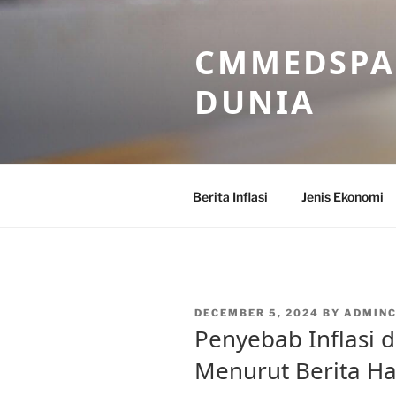
Skip
to
CMMEDSPA 
content
DUNIA
Berita Inflasi
Jenis Ekonomi
POSTED
DECEMBER 5, 2024
BY
ADMIN
ON
Penyebab Inflasi 
Menurut Berita Ha