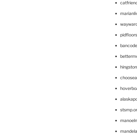
catfrien
marianli
wayward
pidfloo
bancode
betterm
hingsto
choosea
hoverbo
alaskapo
stsmp.o
manoel
mandelae