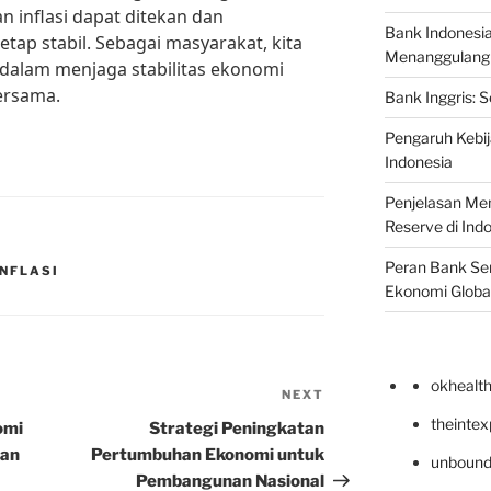
n inflasi dapat ditekan dan
Bank Indonesi
tap stabil. Sebagai masyarakat, kita
Menanggulangi I
f dalam menjaga stabilitas ekonomi
ersama.
Bank Inggris: 
Pengaruh Kebij
Indonesia
Penjelasan Men
Reserve di Ind
Peran Bank Sen
INFLASI
Ekonomi Globa
okhealt
NEXT
Next
Post
theinte
omi
Strategi Peningkatan
dan
Pertumbuhan Ekonomi untuk
unbound
Pembangunan Nasional