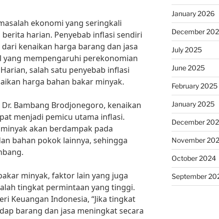
January 2026
 masalah ekonomi yang seringkali
December 20
erita harian. Penyebab inflasi sendiri
dari kenaikan harga barang dan jasa
July 2025
nal yang mempengaruhi perekonomian
June 2025
Harian, salah satu penyebab inflasi
enaikan harga bahan bakar minyak.
February 2025
January 2025
. Dr. Bambang Brodjonegoro, kenaikan
at menjadi pemicu utama inflasi.
December 20
r minyak akan berdampak pada
dan bahan pokok lainnya, sehingga
November 20
ambang.
October 2024
akar minyak, faktor lain yang juga
September 20
alah tingkat permintaan yang tinggi.
eri Keuangan Indonesia, “Jika tingkat
dap barang dan jasa meningkat secara