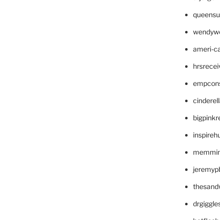
queensu
wendyw
ameri-
hrsrece
empcon
cinderel
bigpinkr
inspireh
memming
jeremyp
thesand
drgiggl