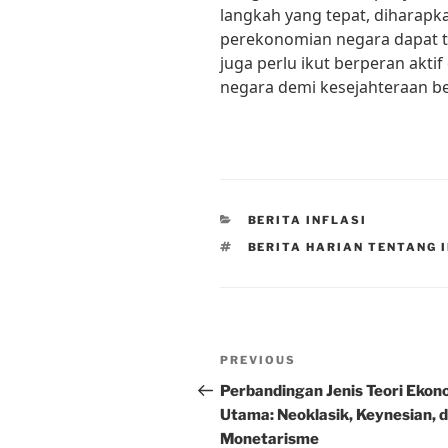
langkah yang tepat, diharapka
perekonomian negara dapat te
juga perlu ikut berperan akti
negara demi kesejahteraan b
CATEGORIES
BERITA INFLASI
TAGS
BERITA HARIAN TENTANG 
Post
Previous
PREVIOUS
navigation
Post
Perbandingan Jenis Teori Ekon
Utama: Neoklasik, Keynesian, 
Monetarisme