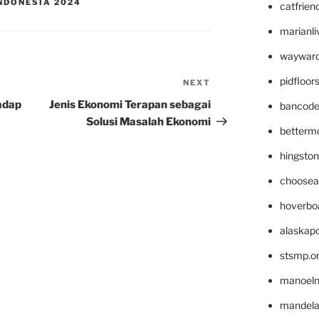
NDONESIA 2024
catfrien
marianli
wayward
pidfloo
NEXT
Next
Post
adap
Jenis Ekonomi Terapan sebagai
bancode
Solusi Masalah Ekonomi
betterm
hingsto
choosea
hoverbo
alaskapo
stsmp.o
manoel
mandelae