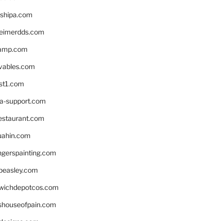
shipa.com
eimerdds.com
camp.com
ivables.com
st1.com
la-support.com
estaurant.com
uahin.com
erspainting.com
beasley.com
wichdepotcos.com
eshouseofpain.com