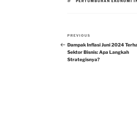
TAGS
PERTUMBUHAN EKONOMI I
Post
Previous
PREVIOUS
navigation
Post
Dampak Inflasi Juni 2024 Terh
Sektor Bisnis: Apa Langkah
Strategisnya?