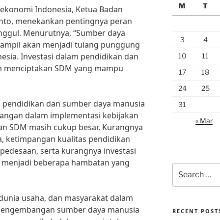
M
T
ekonomi Indonesia, Ketua Badan
iyanto, menekankan pentingnya peran
nggul. Menurutnya, “Sumber daya
3
4
rampil akan menjadi tulang punggung
ia. Investasi dalam pendidikan dan
10
11
lam menciptakan SDM yang mampu
17
18
24
25
 pendidikan dan sumber daya manusia
31
ntangan dalam implementasi kebijakan
« Mar
n SDM masih cukup besar. Kurangnya
, ketimpangan kualitas pendidikan
pedesaan, serta kurangnya investasi
n menjadi beberapa hambatan yang
Search
for:
 dunia usaha, dan masyarakat dalam
pengembangan sumber daya manusia
RECENT POST