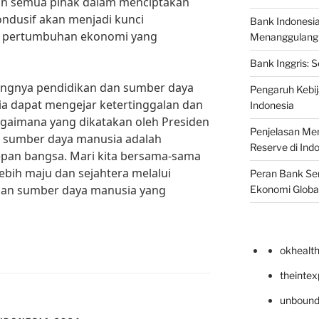
tan semua pihak dalam menciptakan
ndusif akan menjadi kunci
Bank Indonesi
i pertumbuhan ekonomi yang
Menanggulangi I
Bank Inggris: 
ingnya pendidikan dan sumber daya
Pengaruh Kebij
a dapat mengejar ketertinggalan dan
Indonesia
bagaimana yang dikatakan oleh Presiden
Penjelasan Men
n sumber daya manusia adalah
Reserve di Ind
depan bangsa. Mari kita bersama-sama
bih maju dan sejahtera melalui
Peran Bank Sen
 dan sumber daya manusia yang
Ekonomi Globa
okhealt
theinte
unbound