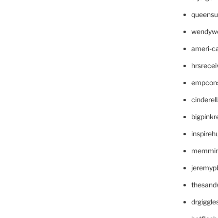
queensu
wendyw
ameri-
hrsrece
empcon
cinderel
bigpinkr
inspireh
memming
jeremyp
thesand
drgiggl