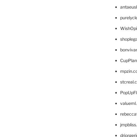
antaeus
purelyc
WishOp
shopleg
bonviva
CupPlan
mpzin.c
stcreal.
PopUpFl
valueml
rebecca
jmpblis
drjorger