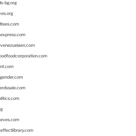
ds-bg.org
ves.org
tees.com
rsexpress.com
venezuelaen.com
oodfoodcorporation.com
nnt.com
gender.com
ardssale.com
litics.com
rg
neves.com
ffectlibrary.com