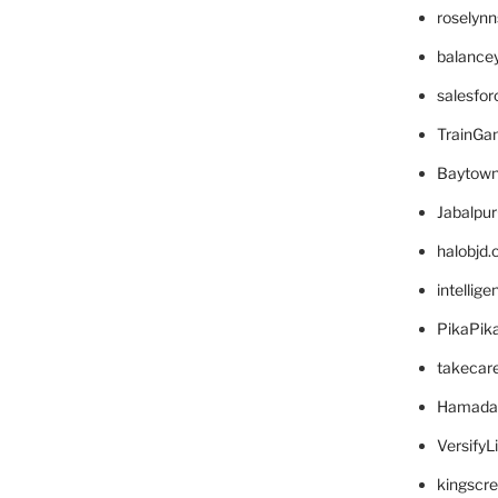
roselyn
balance
salesfo
TrainG
Baytown
Jabalpu
halobjd
intellig
PikaPik
takecar
Hamada
VersifyL
kingscr