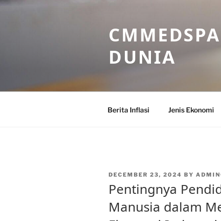
Skip
to
CMMEDSPA 
content
DUNIA
Berita Inflasi
Jenis Ekonomi
POSTED
DECEMBER 23, 2024
BY
ADMI
ON
Pentingnya Pendi
Manusia dalam M