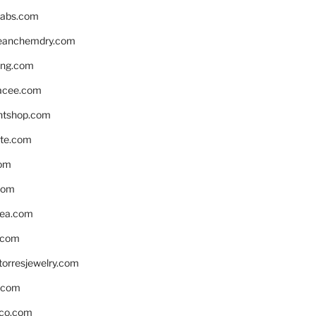
labs.com
leanchemdry.com
ing.com
acee.com
ntshop.com
te.com
om
com
ea.com
.com
torresjewelry.com
s.com
ico.com