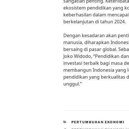
sangatlah penting. Keterliba
ekosistem pendidikan yang ko
keberhasilan dalam mencapa
berkelanjutan di tahun 2024.
Dengan kesadaran akan pent
manusia, diharapkan Indonesi
bersaing di pasar global. Se
Joko Widodo, “Pendidikan da
investasi terbaik bagi masa 
membangun Indonesia yang le
pendidikan yang berkualitas
unggul.”
CATEGORIES
PERTUMBUHAN EKONOMI