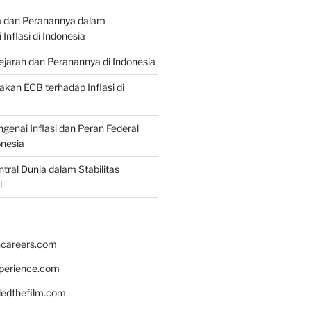
a dan Peranannya dalam
nflasi di Indonesia
Sejarah dan Peranannya di Indonesia
akan ECB terhadap Inflasi di
genai Inflasi dan Peran Federal
onesia
tral Dunia dalam Stabilitas
l
hcareers.com
xperience.com
edthefilm.com