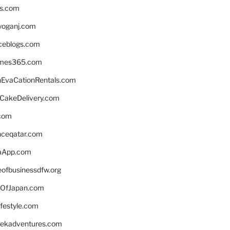
ns.com
yoganj.com
rceblogs.com
ames365.com
EvaCationRentals.com
rCakeDelivery.com
.com
enceqatar.com
aApp.com
eofbusinessdfw.org
OfJapan.com
ifestyle.com
eekadventures.com