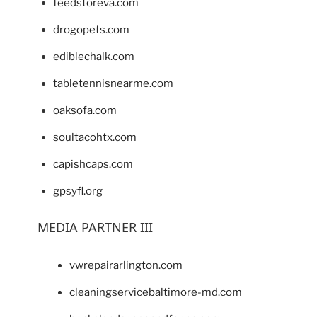
feedstoreva.com
drogopets.com
ediblechalk.com
tabletennisnearme.com
oaksofa.com
soultacohtx.com
capishcaps.com
gpsyfl.org
MEDIA PARTNER III
vwrepairarlington.com
cleaningservicebaltimore-md.com