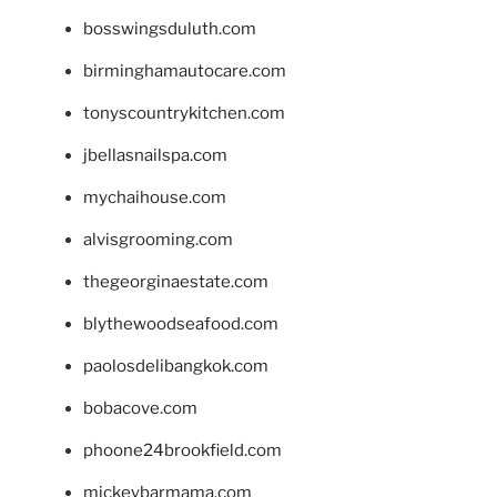
bosswingsduluth.com
birminghamautocare.com
tonyscountrykitchen.com
jbellasnailspa.com
mychaihouse.com
alvisgrooming.com
thegeorginaestate.com
blythewoodseafood.com
paolosdelibangkok.com
bobacove.com
phoone24brookfield.com
mickeybarmama.com