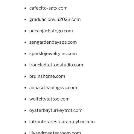
cafecito-satx.com
graduacionviu2023.com
pecanjackstogo.com
zengardendayspa.com
sparklejewelryinc.com
ironcladtattoostudio.com
bruinshome.com
annascleaningsvc.com
wolfcitytattoo.com
oysterbayturkeytrot.com
lafronterarestauranteybar.com
lilyandrosetearoom.com