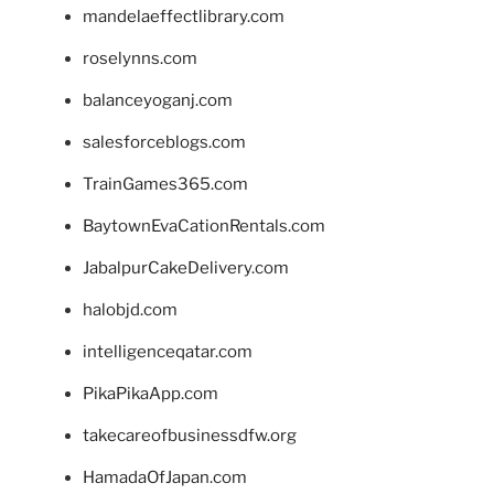
mandelaeffectlibrary.com
roselynns.com
balanceyoganj.com
salesforceblogs.com
TrainGames365.com
BaytownEvaCationRentals.com
JabalpurCakeDelivery.com
halobjd.com
intelligenceqatar.com
PikaPikaApp.com
takecareofbusinessdfw.org
HamadaOfJapan.com