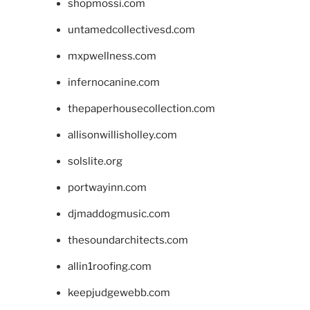
shopmossi.com
untamedcollectivesd.com
mxpwellness.com
infernocanine.com
thepaperhousecollection.com
allisonwillisholley.com
solslite.org
portwayinn.com
djmaddogmusic.com
thesoundarchitects.com
allin1roofing.com
keepjudgewebb.com