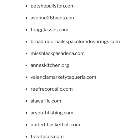
petshopallston.com
avenue26tacos.com
topgglasses.com
broadmoornailsspacoloradosprings.com
missblackpasadena.com
anneskitchen.org
valenciamarketytaqueria.com
reefrecordsllc.com
alawaffle.com
aryouthfishing.com
united-basketball.com
tios-tacos.com