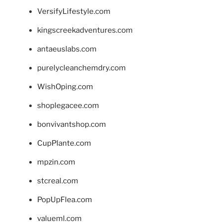
VersifyLifestyle.com
kingscreekadventures.com
antaeuslabs.com
purelycleanchemdry.com
WishOping.com
shoplegacee.com
bonvivantshop.com
CupPlante.com
mpzin.com
stcreal.com
PopUpFlea.com
valueml.com