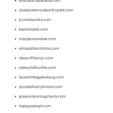
elbotanicopanama.com
shadyoaksrockportrvpark.com
jccoinlaundry.com
kautorepair.com
marjaeswinebar.com
elmazatlanclinton.com
ideacoffeenyc.com
odieschillicothe.com
lacantinitagalesburg.com
pizzadeliverybristol.com
greenstarsmogcheck.com
happypawspl.com