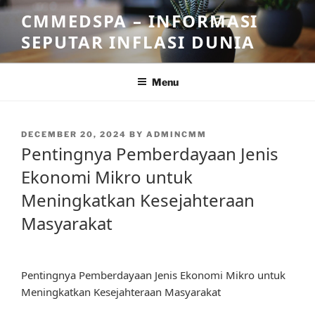
Skip
CMMEDSPA – INFORMASI
to
SEPUTAR INFLASI DUNIA
content
Menu
POSTED
DECEMBER 20, 2024
BY
ADMINCMM
ON
Pentingnya Pemberdayaan Jenis
Ekonomi Mikro untuk
Meningkatkan Kesejahteraan
Masyarakat
Pentingnya Pemberdayaan Jenis Ekonomi Mikro untuk
Meningkatkan Kesejahteraan Masyarakat