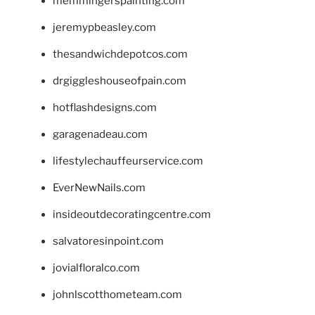
memmingerspainting.com
jeremypbeasley.com
thesandwichdepotcos.com
drgiggleshouseofpain.com
hotflashdesigns.com
garagenadeau.com
lifestylechauffeurservice.com
EverNewNails.com
insideoutdecoratingcentre.com
salvatoresinpoint.com
jovialfloralco.com
johnlscotthometeam.com