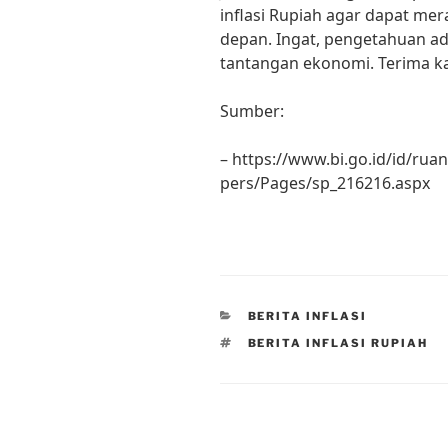
inflasi Rupiah agar dapat mer
depan. Ingat, pengetahuan a
tantangan ekonomi. Terima ka
Sumber:
– https://www.bi.go.id/id/rua
pers/Pages/sp_216216.aspx
CATEGORIES
BERITA INFLASI
TAGS
BERITA INFLASI RUPIAH