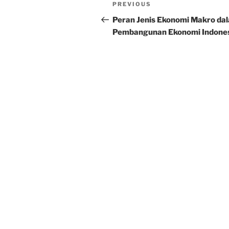
Post
Previous
PREVIOUS
navigation
Post
Peran Jenis Ekonomi Makro da
Pembangunan Ekonomi Indone