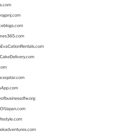
ns.com
yoganj.com
rceblogs.com
ames365.com
EvaCationRentals.com
rCakeDelivery.com
.com
enceqatar.com
aApp.com
eofbusinessdfw.org
OfJapan.com
ifestyle.com
eekadventures.com