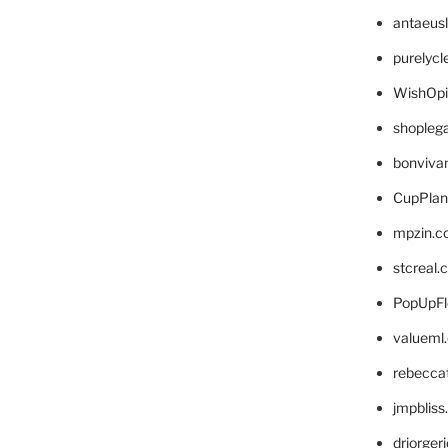
antaeus
purelyc
WishOp
shopleg
bonviva
CupPlan
mpzin.c
stcreal.
PopUpFl
valueml
rebecca
jmpblis
drjorger