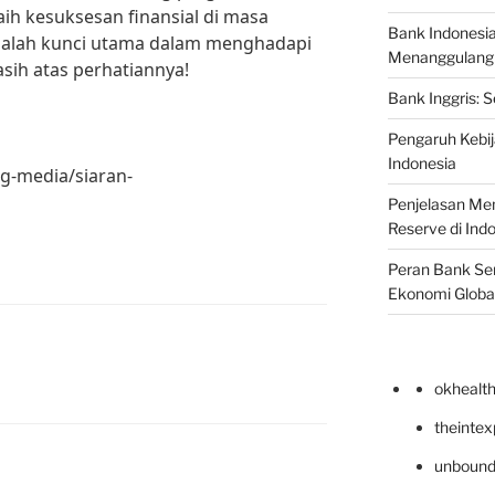
aih kesuksesan finansial di masa
Bank Indonesi
dalah kunci utama dalam menghadapi
Menanggulangi I
sih atas perhatiannya!
Bank Inggris: 
Pengaruh Kebij
Indonesia
ng-media/siaran-
Penjelasan Men
Reserve di Ind
Peran Bank Sen
Ekonomi Globa
okhealt
theinte
unbound