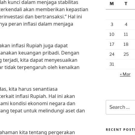
lah kunci dalam menjaga stabilitas
M
T
 terkendali akan memberikan kepastian
investasi dan bertransaksi.” Hal ini
ya peran inflasi dalam menjaga
3
4
10
11
17
18
akan inflasi Rupiah juga dapat
anakan keuangan pribadi. Dengan
24
25
 terjadi, kita dapat menyesuaikan
31
ar tidak terpengaruh oleh kenaikan
« Mar
as, kita harus senantiasa
rkait inflasi Rupiah. Hal ini akan
mi kondisi ekonomi negara dan
Search
for:
ang tepat untuk melindungi aset dan
RECENT POST
emahaman kita tentang pergerakan