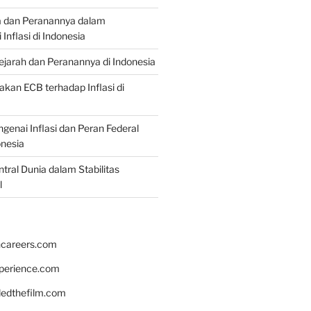
a dan Peranannya dalam
nflasi di Indonesia
Sejarah dan Peranannya di Indonesia
akan ECB terhadap Inflasi di
genai Inflasi dan Peran Federal
onesia
tral Dunia dalam Stabilitas
l
hcareers.com
xperience.com
edthefilm.com