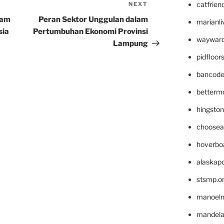
catfrien
NEXT
Next
Post
lam
Peran Sektor Unggulan dalam
marianli
sia
Pertumbuhan Ekonomi Provinsi
wayward
Lampung
pidfloo
bancode
betterm
hingsto
choosea
hoverbo
alaskapo
stsmp.o
manoel
mandelae