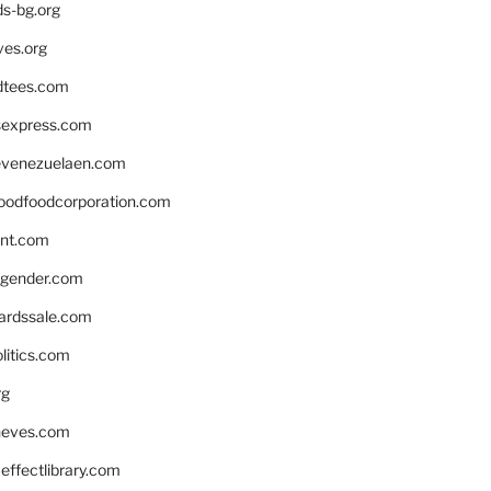
ds-bg.org
ves.org
tees.com
rsexpress.com
venezuelaen.com
oodfoodcorporation.com
nnt.com
gender.com
ardssale.com
litics.com
rg
neves.com
ffectlibrary.com