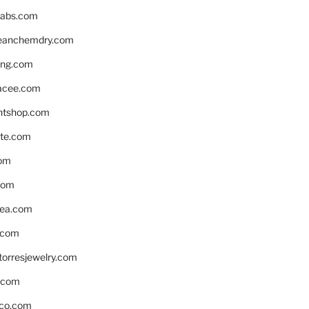
labs.com
leanchemdry.com
ing.com
acee.com
ntshop.com
te.com
om
com
ea.com
.com
torresjewelry.com
s.com
ico.com