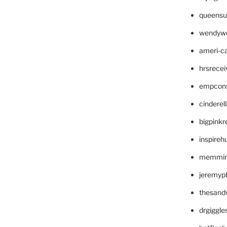
queensu
wendyw
ameri-
hrsrece
empcon
cinderel
bigpinkr
inspireh
memming
jeremyp
thesand
drgiggl