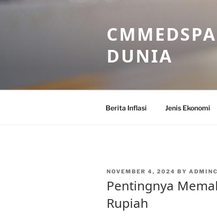
Skip
to
CMMEDSPA 
content
DUNIA
Berita Inflasi
Jenis Ekonomi
POSTED
NOVEMBER 4, 2024
BY
ADMIN
ON
Pentingnya Memah
Rupiah