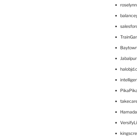
roselyn
balance
salesfo
TrainG
Baytown
Jabalpu
halobjd
intellig
PikaPik
takecar
Hamada
VersifyL
kingscr