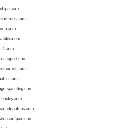
shipa.com
eimerdds.com
camp.com
ivables.com
st1.com
la-support.com
estaurant.com
uahin.com
erspainting.com
beasley.com
wichdepotcos.com
eshouseofpain.com