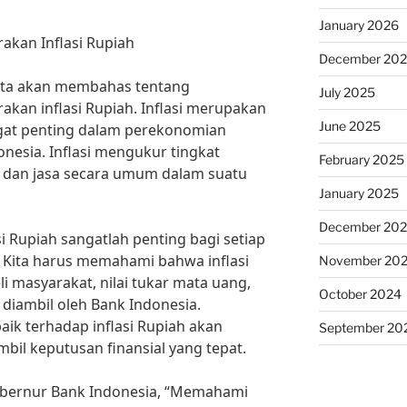
January 2026
kan Inflasi Rupiah
December 20
 kita akan membahas tentang
July 2025
an inflasi Rupiah. Inflasi merupakan
June 2025
ngat penting dalam perekonomian
nesia. Inflasi mengukur tingkat
February 2025
 dan jasa secara umum dalam suatu
January 2025
December 20
i Rupiah sangatlah penting bagi setiap
 Kita harus memahami bahwa inflasi
November 20
 masyarakat, nilai tukar mata uang,
October 2024
 diambil oleh Bank Indonesia.
ik terhadap inflasi Rupiah akan
September 20
il keputusan finansial yang tepat.
Gubernur Bank Indonesia, “Memahami