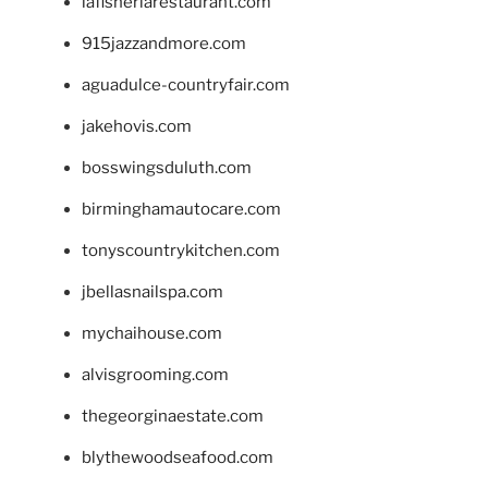
lafisheriarestaurant.com
915jazzandmore.com
aguadulce-countryfair.com
jakehovis.com
bosswingsduluth.com
birminghamautocare.com
tonyscountrykitchen.com
jbellasnailspa.com
mychaihouse.com
alvisgrooming.com
thegeorginaestate.com
blythewoodseafood.com