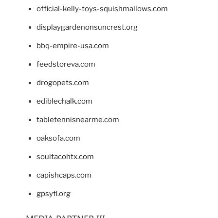
official-kelly-toys-squishmallows.com
displaygardenonsuncrest.org
bbq-empire-usa.com
feedstoreva.com
drogopets.com
ediblechalk.com
tabletennisnearme.com
oaksofa.com
soultacohtx.com
capishcaps.com
gpsyfl.org