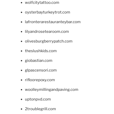
wolfcitytattoo.com
oysterbayturkeytrot.com
lafronterarestauranteybar.com
lilyandrosetearoom.com
olivesburgberrypatch.com
theslushkids.com
giobastian.com
glpascensori.com
rifloorepoxy.com
woolleymillingandpaving.com
uptonpvd.com
2troublegrill.com