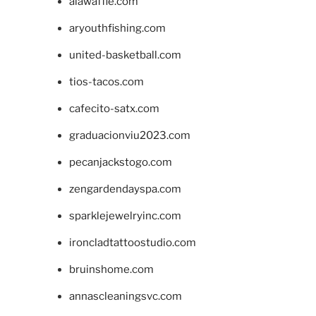
alawaffle.com
aryouthfishing.com
united-basketball.com
tios-tacos.com
cafecito-satx.com
graduacionviu2023.com
pecanjackstogo.com
zengardendayspa.com
sparklejewelryinc.com
ironcladtattoostudio.com
bruinshome.com
annascleaningsvc.com