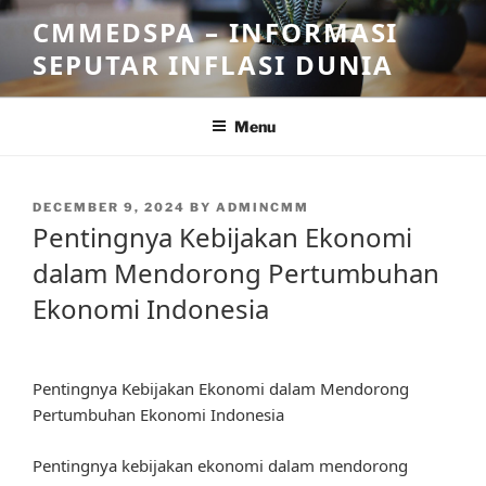
Skip
CMMEDSPA – INFORMASI
to
SEPUTAR INFLASI DUNIA
content
Menu
POSTED
DECEMBER 9, 2024
BY
ADMINCMM
ON
Pentingnya Kebijakan Ekonomi
dalam Mendorong Pertumbuhan
Ekonomi Indonesia
Pentingnya Kebijakan Ekonomi dalam Mendorong
Pertumbuhan Ekonomi Indonesia
Pentingnya kebijakan ekonomi dalam mendorong