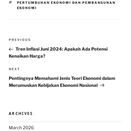
TAGS
PERTUMBUHAN EKONOMI DAN PEMBANGUNAN
EKONOMI
Post
Previous
PREVIOUS
navigation
Post
Tren Inflasi Juni 2024: Apakah Ada Potensi
Kenaikan Harga?
Next
NEXT
Post
Pentingnya Memahami Jenis Teori Ekonomi dalam
Merumuskan Kebijakan Ekonomi Nasional
ARCHIVES
March 2026