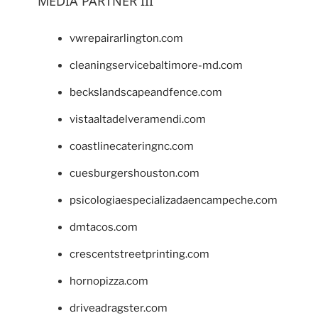
MEDIA PARTNER III
vwrepairarlington.com
cleaningservicebaltimore-md.com
beckslandscapeandfence.com
vistaaltadelveramendi.com
coastlinecateringnc.com
cuesburgershouston.com
psicologiaespecializadaencampeche.com
dmtacos.com
crescentstreetprinting.com
hornopizza.com
driveadragster.com