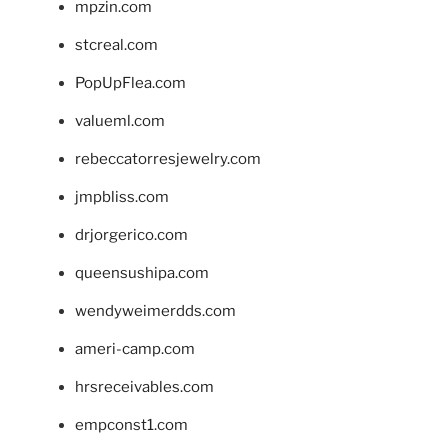
mpzin.com
stcreal.com
PopUpFlea.com
valueml.com
rebeccatorresjewelry.com
jmpbliss.com
drjorgerico.com
queensushipa.com
wendyweimerdds.com
ameri-camp.com
hrsreceivables.com
empconst1.com