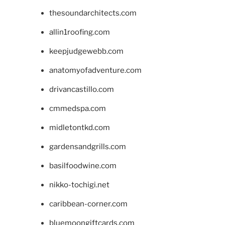
thesoundarchitects.com
allin1roofing.com
keepjudgewebb.com
anatomyofadventure.com
drivancastillo.com
cmmedspa.com
midletontkd.com
gardensandgrills.com
basilfoodwine.com
nikko-tochigi.net
caribbean-corner.com
bluemoongiftcards.com