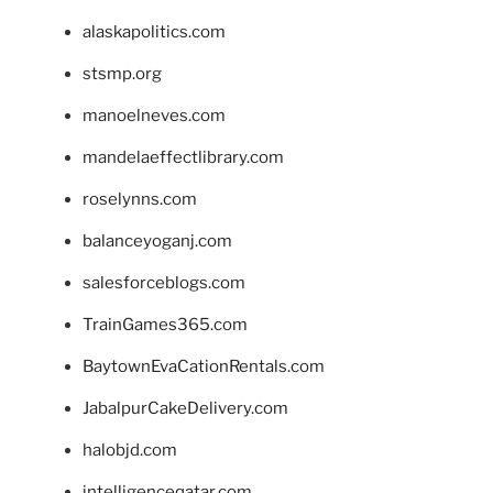
alaskapolitics.com
stsmp.org
manoelneves.com
mandelaeffectlibrary.com
roselynns.com
balanceyoganj.com
salesforceblogs.com
TrainGames365.com
BaytownEvaCationRentals.com
JabalpurCakeDelivery.com
halobjd.com
intelligenceqatar.com