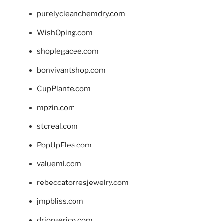
purelycleanchemdry.com
WishOping.com
shoplegacee.com
bonvivantshop.com
CupPlante.com
mpzin.com
stcreal.com
PopUpFlea.com
valueml.com
rebeccatorresjewelry.com
jmpbliss.com
drjorgerico.com