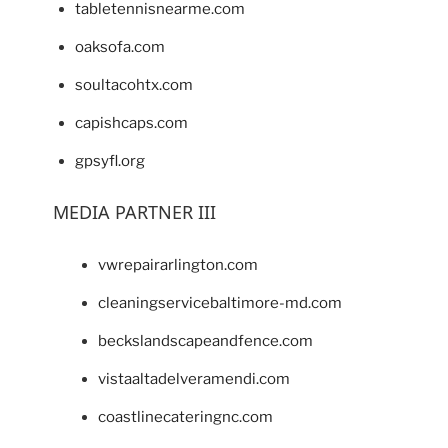
tabletennisnearme.com
oaksofa.com
soultacohtx.com
capishcaps.com
gpsyfl.org
MEDIA PARTNER III
vwrepairarlington.com
cleaningservicebaltimore-md.com
beckslandscapeandfence.com
vistaaltadelveramendi.com
coastlinecateringnc.com