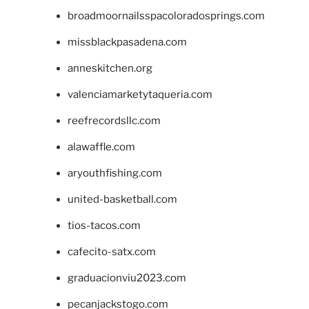
broadmoornailsspacoloradosprings.com
missblackpasadena.com
anneskitchen.org
valenciamarketytaqueria.com
reefrecordsllc.com
alawaffle.com
aryouthfishing.com
united-basketball.com
tios-tacos.com
cafecito-satx.com
graduacionviu2023.com
pecanjackstogo.com