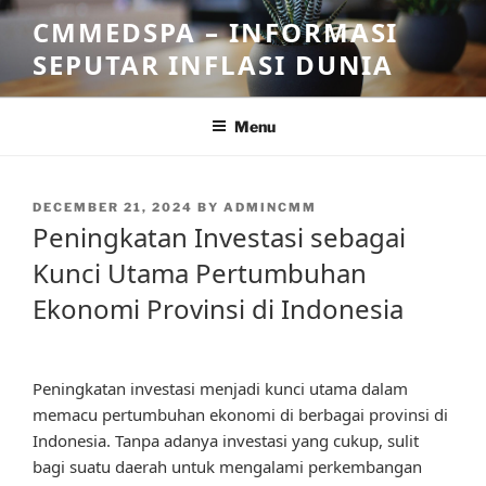
Skip
CMMEDSPA – INFORMASI
to
SEPUTAR INFLASI DUNIA
content
Menu
POSTED
DECEMBER 21, 2024
BY
ADMINCMM
ON
Peningkatan Investasi sebagai
Kunci Utama Pertumbuhan
Ekonomi Provinsi di Indonesia
Peningkatan investasi menjadi kunci utama dalam
memacu pertumbuhan ekonomi di berbagai provinsi di
Indonesia. Tanpa adanya investasi yang cukup, sulit
bagi suatu daerah untuk mengalami perkembangan