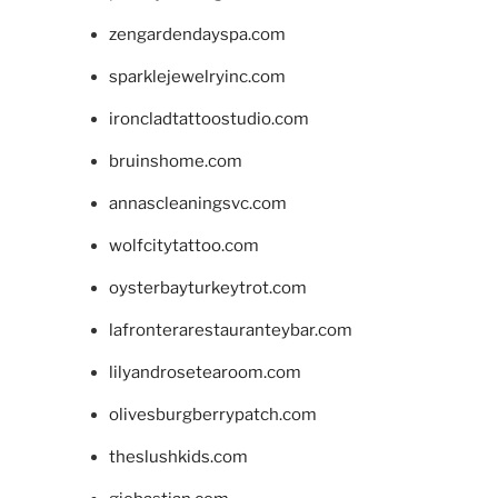
zengardendayspa.com
sparklejewelryinc.com
ironcladtattoostudio.com
bruinshome.com
annascleaningsvc.com
wolfcitytattoo.com
oysterbayturkeytrot.com
lafronterarestauranteybar.com
lilyandrosetearoom.com
olivesburgberrypatch.com
theslushkids.com