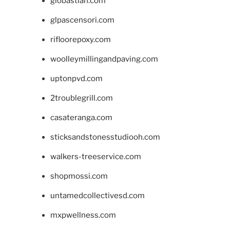
giobastian.com
glpascensori.com
rifloorepoxy.com
woolleymillingandpaving.com
uptonpvd.com
2troublegrill.com
casateranga.com
sticksandstonesstudiooh.com
walkers-treeservice.com
shopmossi.com
untamedcollectivesd.com
mxpwellness.com