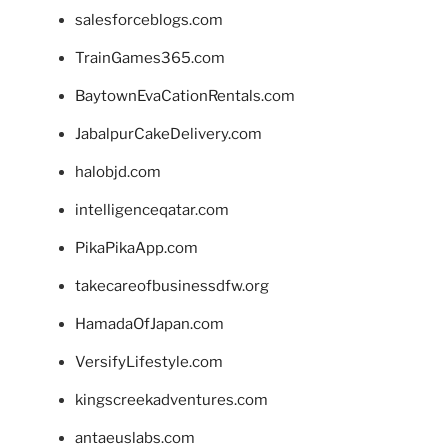
salesforceblogs.com
TrainGames365.com
BaytownEvaCationRentals.com
JabalpurCakeDelivery.com
halobjd.com
intelligenceqatar.com
PikaPikaApp.com
takecareofbusinessdfw.org
HamadaOfJapan.com
VersifyLifestyle.com
kingscreekadventures.com
antaeuslabs.com