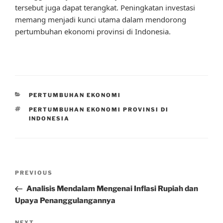
tersebut juga dapat terangkat. Peningkatan investasi
memang menjadi kunci utama dalam mendorong
pertumbuhan ekonomi provinsi di Indonesia.
CATEGORIES
PERTUMBUHAN EKONOMI
TAGS
PERTUMBUHAN EKONOMI PROVINSI DI
INDONESIA
Post
Previous
PREVIOUS
navigation
Post
Analisis Mendalam Mengenai Inflasi Rupiah dan
Upaya Penanggulangannya
NEXT