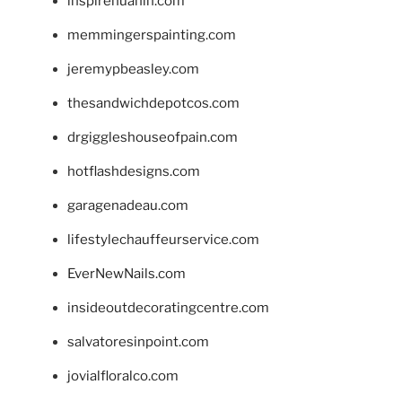
inspirehuahin.com
memmingerspainting.com
jeremypbeasley.com
thesandwichdepotcos.com
drgiggleshouseofpain.com
hotflashdesigns.com
garagenadeau.com
lifestylechauffeurservice.com
EverNewNails.com
insideoutdecoratingcentre.com
salvatoresinpoint.com
jovialfloralco.com