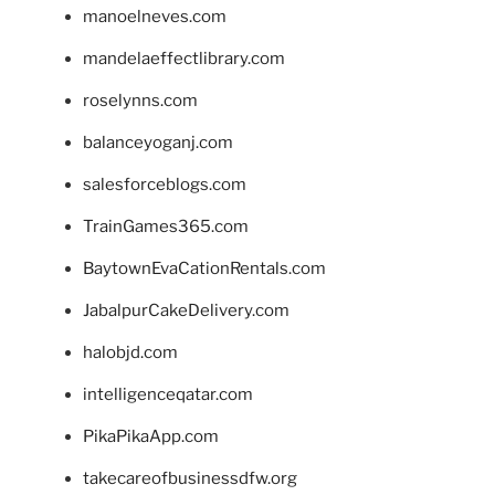
manoelneves.com
mandelaeffectlibrary.com
roselynns.com
balanceyoganj.com
salesforceblogs.com
TrainGames365.com
BaytownEvaCationRentals.com
JabalpurCakeDelivery.com
halobjd.com
intelligenceqatar.com
PikaPikaApp.com
takecareofbusinessdfw.org