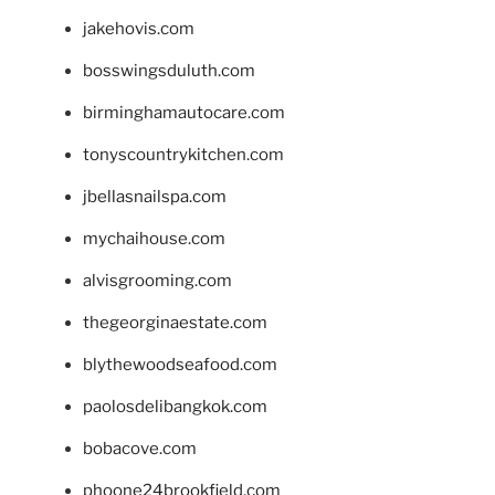
jakehovis.com
bosswingsduluth.com
birminghamautocare.com
tonyscountrykitchen.com
jbellasnailspa.com
mychaihouse.com
alvisgrooming.com
thegeorginaestate.com
blythewoodseafood.com
paolosdelibangkok.com
bobacove.com
phoone24brookfield.com