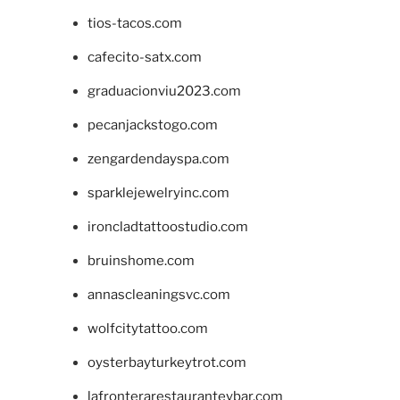
tios-tacos.com
cafecito-satx.com
graduacionviu2023.com
pecanjackstogo.com
zengardendayspa.com
sparklejewelryinc.com
ironcladtattoostudio.com
bruinshome.com
annascleaningsvc.com
wolfcitytattoo.com
oysterbayturkeytrot.com
lafronterarestauranteybar.com