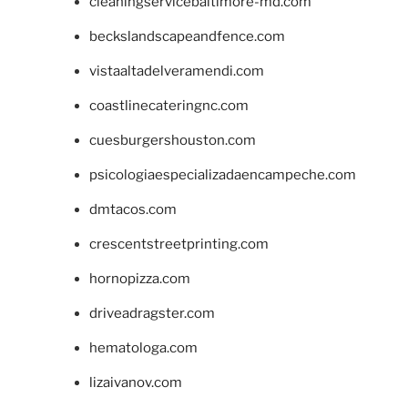
cleaningservicebaltimore-md.com
beckslandscapeandfence.com
vistaaltadelveramendi.com
coastlinecateringnc.com
cuesburgershouston.com
psicologiaespecializadaencampeche.com
dmtacos.com
crescentstreetprinting.com
hornopizza.com
driveadragster.com
hematologa.com
lizaivanov.com