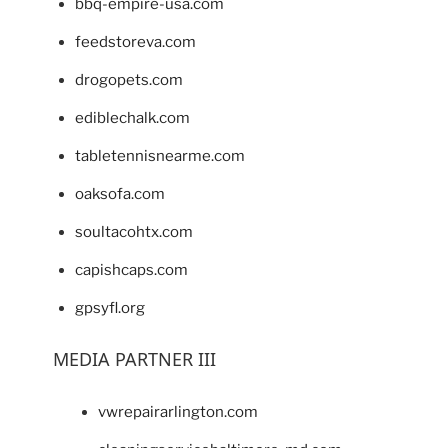
bbq-empire-usa.com
feedstoreva.com
drogopets.com
ediblechalk.com
tabletennisnearme.com
oaksofa.com
soultacohtx.com
capishcaps.com
gpsyfl.org
MEDIA PARTNER III
vwrepairarlington.com