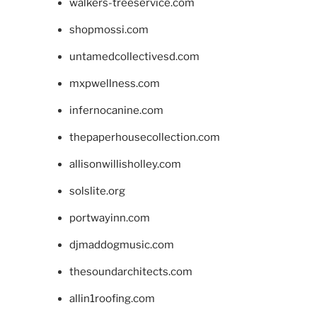
walkers-treeservice.com
shopmossi.com
untamedcollectivesd.com
mxpwellness.com
infernocanine.com
thepaperhousecollection.com
allisonwillisholley.com
solslite.org
portwayinn.com
djmaddogmusic.com
thesoundarchitects.com
allin1roofing.com