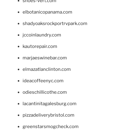
shoes-vert.com
elbotanicopanama.com
shadyoaksrockportrvpark.com
jccoinlaundry.com
kautorepair.com
marjaeswinebar.com
elmazatlanclinton.com
ideacoffeenyc.com
odieschillicothe.com
lacantinitagalesburg.com
pizzadeliverybristol.com
greenstarsmogcheck.com