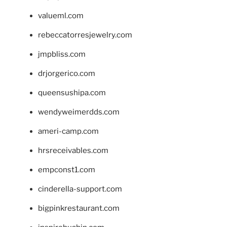
valueml.com
rebeccatorresjewelry.com
jmpbliss.com
drjorgerico.com
queensushipa.com
wendyweimerdds.com
ameri-camp.com
hrsreceivables.com
empconst1.com
cinderella-support.com
bigpinkrestaurant.com