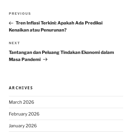
Post
Previous
PREVIOUS
navigation
Post
Tren Inflasi Terkini: Apakah Ada Prediksi
Kenaikan atau Penurunan?
Next
NEXT
Post
Tantangan dan Peluang Tindakan Ekonomi dalam
Masa Pandemi
ARCHIVES
March 2026
February 2026
January 2026