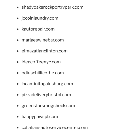
shadyoaksrockportrvpark.com
jccoinlaundry.com
kautorepair.com
marjaeswinebar.com
elmazatlanclinton.com
ideacoffeenyc.com
odieschillicothe.com
lacantinitagalesburg.com
pizzadeliverybristol.com
greenstarsmogcheck.com
happypawspl.com
callahansautoservicecenter.com