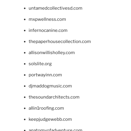
untamedcollectivesd.com
mxpwellness.com
infernocanine.com
thepaperhousecollection.com
allisonwillisholley.com
solslite.org
portwayinn.com
djmaddogmusic.com
thesoundarchitects.com
allin1roofing.com
keepjudgewebb.com
anatomyofadventure.com