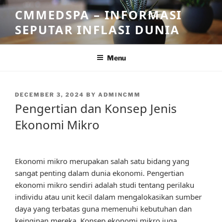
Skip
CMMEDSPA – INFORMASI
to
SEPUTAR INFLASI DUNIA
content
Menu
POSTED
DECEMBER 3, 2024
BY
ADMINCMM
ON
Pengertian dan Konsep Jenis
Ekonomi Mikro
Ekonomi mikro merupakan salah satu bidang yang
sangat penting dalam dunia ekonomi. Pengertian
ekonomi mikro sendiri adalah studi tentang perilaku
individu atau unit kecil dalam mengalokasikan sumber
daya yang terbatas guna memenuhi kebutuhan dan
keinginan mereka. Konsep ekonomi mikro juga