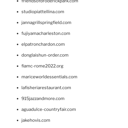
friendsofbroderickpark.com
studiopiattellina.com
jannagrillspringfield.com
fujiyamacharleston.com
elpatronchardon.com
donglaishun-order.com
fiamc-rome2022.org
mariceworldessentials.com
lafisheriarestaurant.com
915jazzandmore.com
aguadulce-countryfair.com
jakehovis.com