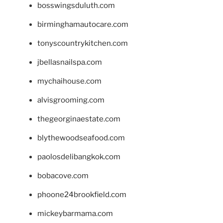
bosswingsduluth.com
birminghamautocare.com
tonyscountrykitchen.com
jbellasnailspa.com
mychaihouse.com
alvisgrooming.com
thegeorginaestate.com
blythewoodseafood.com
paolosdelibangkok.com
bobacove.com
phoone24brookfield.com
mickeybarmama.com