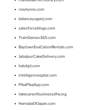
mandelaeffectlibrary.com
roselynns.com
balanceyoganj.com
salesforceblogs.com
TrainGames365.com
BaytownEvaCationRentals.com
JabalpurCakeDelivery.com
halobjd.com
intelligenceqatar.com
PikaPikaApp.com
takecareofbusinessdfw.org
HamadaOfJapan.com