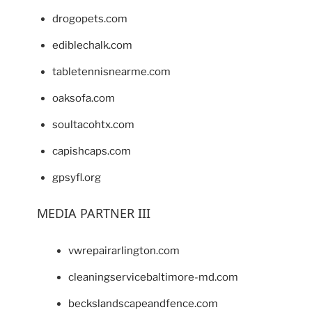
drogopets.com
ediblechalk.com
tabletennisnearme.com
oaksofa.com
soultacohtx.com
capishcaps.com
gpsyfl.org
MEDIA PARTNER III
vwrepairarlington.com
cleaningservicebaltimore-md.com
beckslandscapeandfence.com