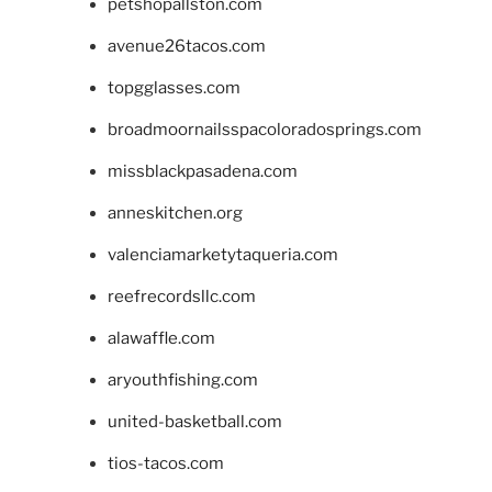
petshopallston.com
avenue26tacos.com
topgglasses.com
broadmoornailsspacoloradosprings.com
missblackpasadena.com
anneskitchen.org
valenciamarketytaqueria.com
reefrecordsllc.com
alawaffle.com
aryouthfishing.com
united-basketball.com
tios-tacos.com