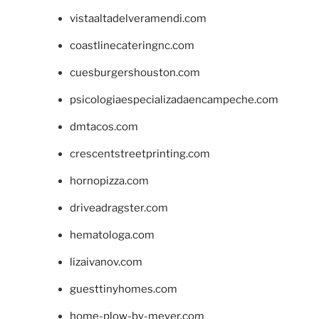
vistaaltadelveramendi.com
coastlinecateringnc.com
cuesburgershouston.com
psicologiaespecializadaencampeche.com
dmtacos.com
crescentstreetprinting.com
hornopizza.com
driveadragster.com
hematologa.com
lizaivanov.com
guesttinyhomes.com
home-plow-by-meyer.com