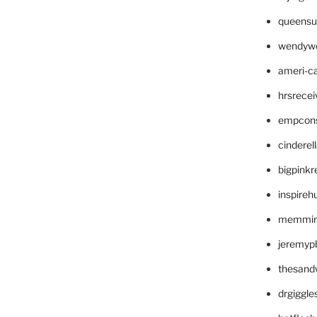
queensu
wendyw
ameri-
hrsrece
empcon
cinderel
bigpinkr
inspireh
memming
jeremyp
thesand
drgiggl