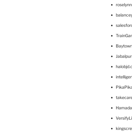
roselyn
balance
salesfo
TrainG
Baytown
Jabalpu
halobjd
intellig
PikaPik
takecar
Hamada
VersifyL
kingscr