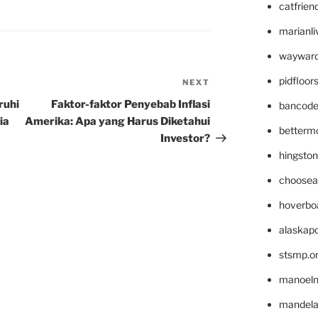
catfrien
marianli
wayward
pidfloo
NEXT
Next
Post
ruhi
Faktor-faktor Penyebab Inflasi
bancode
ia
Amerika: Apa yang Harus Diketahui
betterm
Investor?
hingsto
choosea
hoverbo
alaskapo
stsmp.o
manoel
mandelae