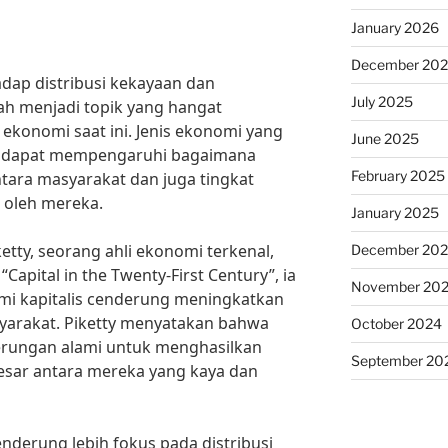
January 2026
December 20
dap distribusi kekayaan dan
July 2025
ah menjadi topik yang hangat
ekonomi saat ini. Jenis ekonomi yang
June 2025
ra dapat mempengaruhi bagaimana
February 2025
ntara masyarakat dan juga tingkat
 oleh mereka.
January 2025
tty, seorang ahli ekonomi terkenal,
December 20
apital in the Twenty-First Century”, ia
November 20
mi kapitalis cenderung meningkatkan
yarakat. Piketty menyatakan bahwa
October 2024
derungan alami untuk menghasilkan
September 20
sar antara mereka yang kaya dan
 cenderung lebih fokus pada distribusi