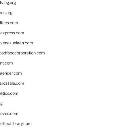
ds-bg.org
ves.org
tees.com
rsexpress.com
venezuelaen.com
oodfoodcorporation.com
nnt.com
gender.com
ardssale.com
litics.com
rg
neves.com
ffectlibrary.com