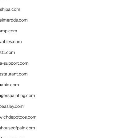
shipa.com
eimerdds.com
camp.com
ivables.com
st1.com
la-support.com
estaurant.com
uahin.com
erspainting.com
beasley.com
wichdepotcos.com
eshouseofpain.com