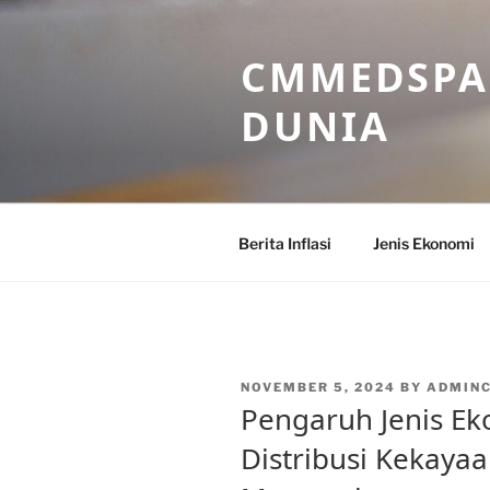
Skip
to
CMMEDSPA 
content
DUNIA
Berita Inflasi
Jenis Ekonomi
POSTED
NOVEMBER 5, 2024
BY
ADMIN
ON
Pengaruh Jenis E
Distribusi Kekaya