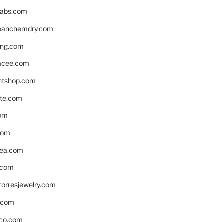
labs.com
leanchemdry.com
ing.com
acee.com
ntshop.com
te.com
om
com
ea.com
.com
torresjewelry.com
s.com
ico.com