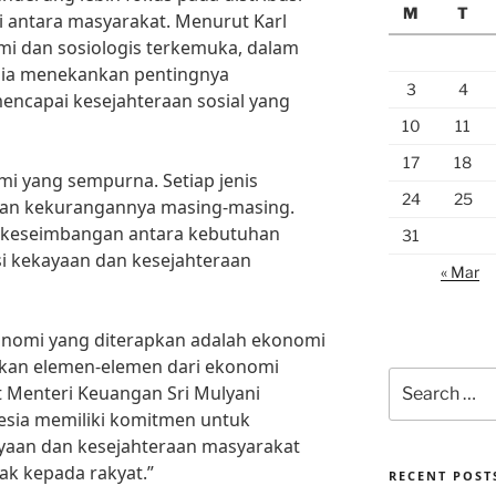
M
T
i antara masyarakat. Menurut Karl
mi dan sosiologis terkemuka, dalam
 ia menekankan pentingnya
3
4
mencapai kesejahteraan sosial yang
10
11
17
18
mi yang sempurna. Setiap jenis
24
25
dan kekurangannya masing-masing.
ya keseimbangan antara kebutuhan
31
i kekayaan dan kesejahteraan
« Mar
onomi yang diterapkan adalah ekonomi
an elemen-elemen dari ekonomi
Search
ut Menteri Keuangan Sri Mulyani
for:
esia memiliki komitmen untuk
ayaan dan kesejahteraan masyarakat
ak kepada rakyat.”
RECENT POST