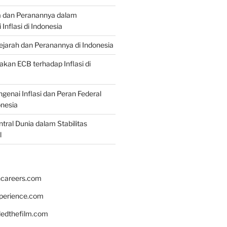
a dan Peranannya dalam
nflasi di Indonesia
Sejarah dan Peranannya di Indonesia
akan ECB terhadap Inflasi di
genai Inflasi dan Peran Federal
onesia
tral Dunia dalam Stabilitas
l
hcareers.com
xperience.com
edthefilm.com