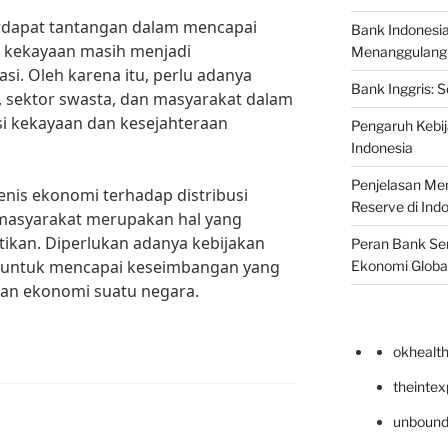
rdapat tantangan dalam mencapai
Bank Indonesi
n kekayaan masih menjadi
Menanggulangi I
si. Oleh karena itu, perlu adanya
Bank Inggris: 
 sektor swasta, dan masyarakat dalam
i kekayaan dan kesejahteraan
Pengaruh Kebij
Indonesia
Penjelasan Men
nis ekonomi terhadap distribusi
Reserve di Ind
masyarakat merupakan hal yang
tikan. Diperlukan adanya kebijakan
Peran Bank Sen
n untuk mencapai keseimbangan yang
Ekonomi Globa
an ekonomi suatu negara.
okhealt
theinte
unbound