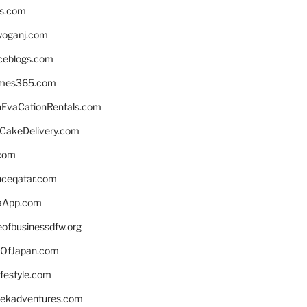
ns.com
yoganj.com
rceblogs.com
ames365.com
EvaCationRentals.com
rCakeDelivery.com
.com
enceqatar.com
aApp.com
eofbusinessdfw.org
OfJapan.com
ifestyle.com
eekadventures.com