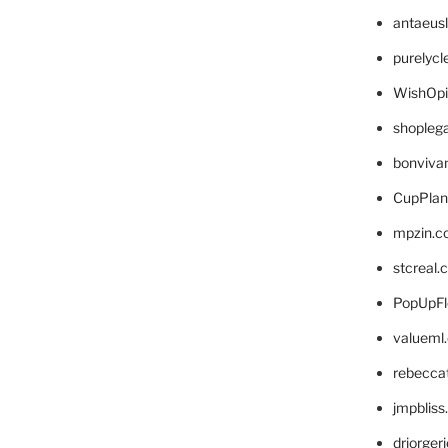
antaeus
purelyc
WishOp
shopleg
bonviva
CupPlan
mpzin.c
stcreal.
PopUpFl
valueml
rebecca
jmpblis
drjorger