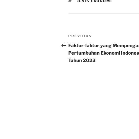
TAGS
JENIS EKONOMI
Post
Previous
PREVIOUS
navigation
Post
Faktor-faktor yang Mempenga
Pertumbuhan Ekonomi Indones
Tahun 2023