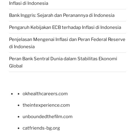
Inflasi di Indonesia
Bank Inggris: Sejarah dan Peranannya di Indonesia
Pengaruh Kebijakan ECB terhadap Inflasi di Indonesia
Penjelasan Mengenai Inflasi dan Peran Federal Reserve
di Indonesia
Peran Bank Sentral Dunia dalam Stabilitas Ekonomi
Global
okhealthcareers.com
theintexperience.com
unboundedthefilm.com
catfriends-bg.org