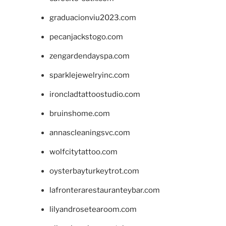
graduacionviu2023.com
pecanjackstogo.com
zengardendayspa.com
sparklejewelryinc.com
ironcladtattoostudio.com
bruinshome.com
annascleaningsvc.com
wolfcitytattoo.com
oysterbayturkeytrot.com
lafronterarestauranteybar.com
lilyandrosetearoom.com