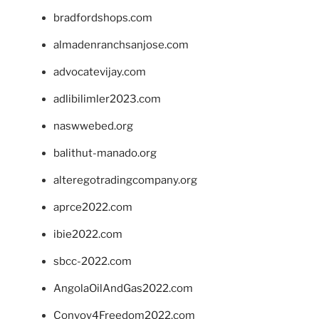
bradfordshops.com
almadenranchsanjose.com
advocatevijay.com
adlibilimler2023.com
naswwebed.org
balithut-manado.org
alteregotradingcompany.org
aprce2022.com
ibie2022.com
sbcc-2022.com
AngolaOilAndGas2022.com
Convoy4Freedom2022.com