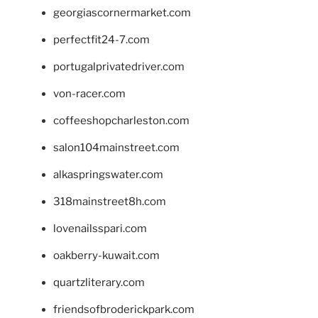
georgiascornermarket.com
perfectfit24-7.com
portugalprivatedriver.com
von-racer.com
coffeeshopcharleston.com
salon104mainstreet.com
alkaspringswater.com
318mainstreet8h.com
lovenailsspari.com
oakberry-kuwait.com
quartzliterary.com
friendsofbroderickpark.com