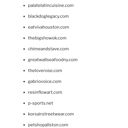
palatelatincuisine.com
blackdoglegacy.com
eatvivahouston.com
thebigshowok.com
chimeandstave.com
greatwallseafoodny.com
theloverose.com
gabriovoice.com
resinflowart.com
p-sports.net
korsairstreetwear.com
petshopallston.com