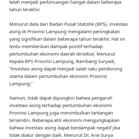
telah menjadi perbincangan hangat dalam beberapa
tahun terakhir.
Menurut data dari Badan Pusat Statistik (BPS), investasi
asing di Provinsi Lampung mengalami peningkatan
yang signifikan dalam beberapa tahun terakhir. Hal ini
tentu memberikan dampak positif terhadap
pertumbuhan ekonomi daerah tersebut. Menurut
Kepala BPS Provinsi Lampung, Bambang Suryadi,
“Investasi asing dapat menjadi salah satu pendorong
utama dalam pertumbuhan ekonomi Provinsi
Lampung.”
Namun, tidak dapat dipungkiri bahwa pengaruh
investasi asing terhadap pertumbuhan ekonomi
Provinsi Lampung juga menimbulkan tantangan
tersendiri. Beberapa ahli ekonomi mengungkapkan
bahwa investasi asing dapat berdampak negatif jika
tidak diatur dengan baik. Menurut Dr. Arie Surya