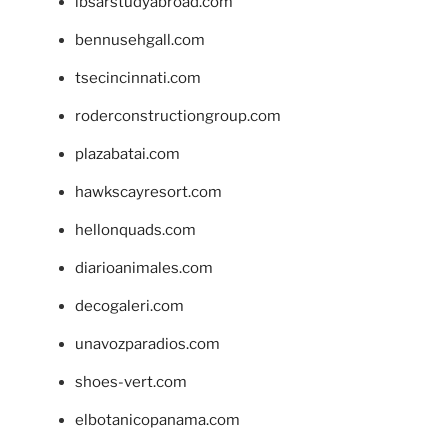
ibsarstudyabroad.com
bennusehgall.com
tsecincinnati.com
roderconstructiongroup.com
plazabatai.com
hawkscayresort.com
hellonquads.com
diarioanimales.com
decogaleri.com
unavozparadios.com
shoes-vert.com
elbotanicopanama.com