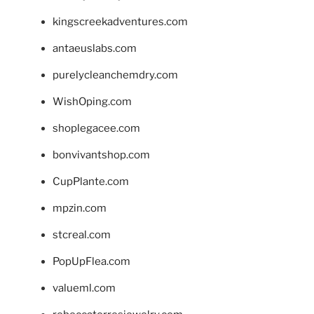
kingscreekadventures.com
antaeuslabs.com
purelycleanchemdry.com
WishOping.com
shoplegacee.com
bonvivantshop.com
CupPlante.com
mpzin.com
stcreal.com
PopUpFlea.com
valueml.com