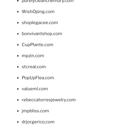
purelycleanchemdry.com
WishOping.com
shoplegacee.com
bonvivantshop.com
CupPlante.com
mpzin.com
stcreal.com
PopUpFlea.com
valueml.com
rebeccatorresjewelry.com
jmpbliss.com
drjorgerico.com