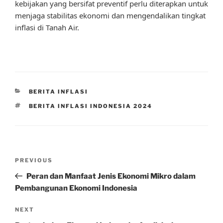
kebijakan yang bersifat preventif perlu diterapkan untuk
menjaga stabilitas ekonomi dan mengendalikan tingkat
inflasi di Tanah Air.
CATEGORIES
BERITA INFLASI
TAGS
BERITA INFLASI INDONESIA 2024
Post
Previous
PREVIOUS
navigation
Post
Peran dan Manfaat Jenis Ekonomi Mikro dalam
Pembangunan Ekonomi Indonesia
Next
NEXT
Post