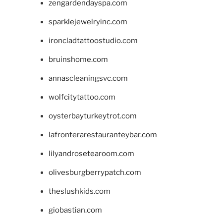
zengardendayspa.com
sparklejewelryinc.com
ironcladtattoostudio.com
bruinshome.com
annascleaningsvc.com
wolfcitytattoo.com
oysterbayturkeytrot.com
lafronterarestauranteybar.com
lilyandrosetearoom.com
olivesburgberrypatch.com
theslushkids.com
giobastian.com