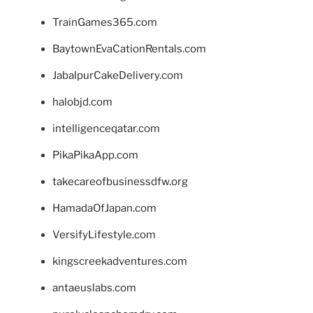
TrainGames365.com
BaytownEvaCationRentals.com
JabalpurCakeDelivery.com
halobjd.com
intelligenceqatar.com
PikaPikaApp.com
takecareofbusinessdfw.org
HamadaOfJapan.com
VersifyLifestyle.com
kingscreekadventures.com
antaeuslabs.com