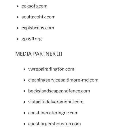
oaksofa.com
soultacohtx.com
capishcaps.com
gpsyfl.org
MEDIA PARTNER III
vwrepairarlington.com
cleaningservicebaltimore-md.com
beckslandscapeandfence.com
vistaaltadelveramendi.com
coastlinecateringnc.com
cuesburgershouston.com