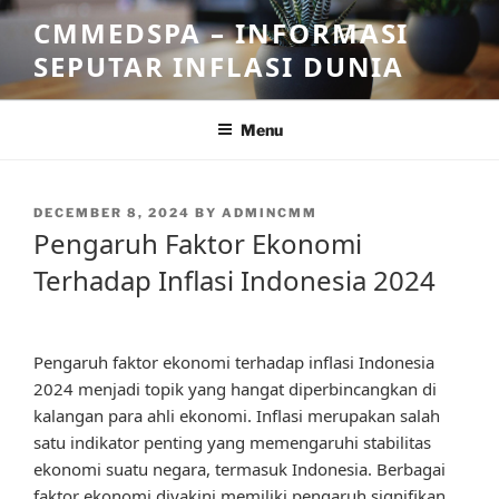
Skip
CMMEDSPA – INFORMASI
to
SEPUTAR INFLASI DUNIA
content
Menu
POSTED
DECEMBER 8, 2024
BY
ADMINCMM
ON
Pengaruh Faktor Ekonomi
Terhadap Inflasi Indonesia 2024
Pengaruh faktor ekonomi terhadap inflasi Indonesia
2024 menjadi topik yang hangat diperbincangkan di
kalangan para ahli ekonomi. Inflasi merupakan salah
satu indikator penting yang memengaruhi stabilitas
ekonomi suatu negara, termasuk Indonesia. Berbagai
faktor ekonomi diyakini memiliki pengaruh signifikan