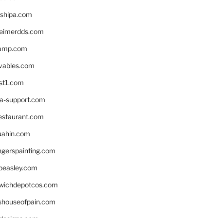
shipa.com
eimerdds.com
camp.com
ivables.com
st1.com
la-support.com
estaurant.com
uahin.com
erspainting.com
beasley.com
wichdepotcos.com
eshouseofpain.com