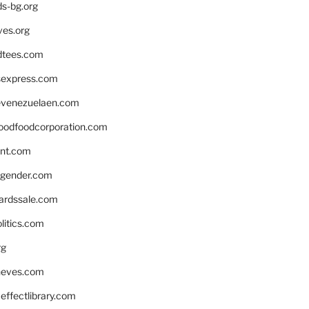
ds-bg.org
ves.org
tees.com
rsexpress.com
venezuelaen.com
oodfoodcorporation.com
nnt.com
gender.com
ardssale.com
litics.com
rg
neves.com
ffectlibrary.com