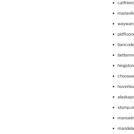
catfrien
marianli
wayward
pidfloo
bancode
betterm
hingsto
choosea
hoverbo
alaskapo
stsmp.o
manoel
mandelae