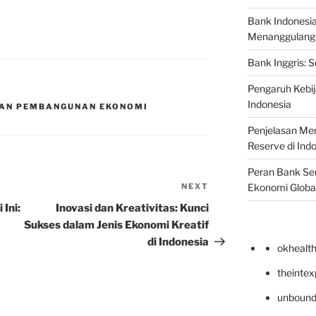
Bank Indonesi
Menanggulangi I
Bank Inggris: 
Pengaruh Kebij
Indonesia
DAN PEMBANGUNAN EKONOMI
Penjelasan Men
Reserve di Ind
Peran Bank Sen
NEXT
Next
Ekonomi Globa
Post
 Ini:
Inovasi dan Kreativitas: Kunci
Sukses dalam Jenis Ekonomi Kreatif
di Indonesia
okhealt
theinte
unbound