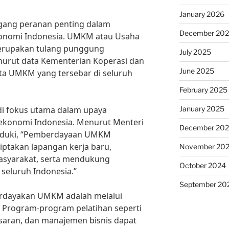
January 2026
ng peranan penting dalam
December 20
nomi Indonesia. UMKM atau Usaha
erupakan tulang punggung
July 2025
urut data Kementerian Koperasi dan
June 2025
uta UMKM yang tersebar di seluruh
February 2025
January 2025
 fokus utama dalam upaya
konomi Indonesia. Menurut Menteri
December 20
sduki, “Pemberdayaan UMKM
ptakan lapangan kerja baru,
November 20
syarakat, serta mendukung
October 2024
eluruh Indonesia.”
September 20
erdayakan UMKM adalah melalui
 Program-program pelatihan seperti
aran, dan manajemen bisnis dapat