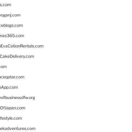
ns.com
yoganj.com
rceblogs.com
ames365.com
EvaCationRentals.com
rCakeDelivery.com
.com
enceqatar.com
aApp.com
eofbusinessdfw.org
OfJapan.com
ifestyle.com
eekadventures.com