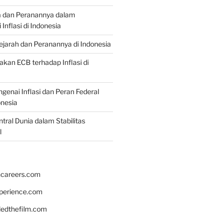
a dan Peranannya dalam
nflasi di Indonesia
Sejarah dan Peranannya di Indonesia
akan ECB terhadap Inflasi di
genai Inflasi dan Peran Federal
onesia
tral Dunia dalam Stabilitas
l
hcareers.com
xperience.com
edthefilm.com