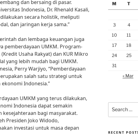
bang dan bersaing di pasar.
M
T
versitas Indonesia, Dr. Rhenald Kasali,
akukan secara holistik, meliputi
al, dan jaringan kerja sama.”
3
4
10
11
merintah dan lembaga keuangan juga
17
18
aya pemberdayaan UMKM. Program-
 (Kredit Usaha Rakyat) dan KUR Mikro
24
25
al yang lebih mudah bagi UMKM.
31
esia, Perry Warjiyo, “Pemberdayaan
rupakan salah satu strategi untuk
« Mar
 ekonomi Indonesia.”
dayaan UMKM yang terus dilakukan,
nomi Indonesia dapat semakin
Search
for:
kesejahteraan bagi masyarakat.
h Presiden Joko Widodo,
kan investasi untuk masa depan
RECENT POST