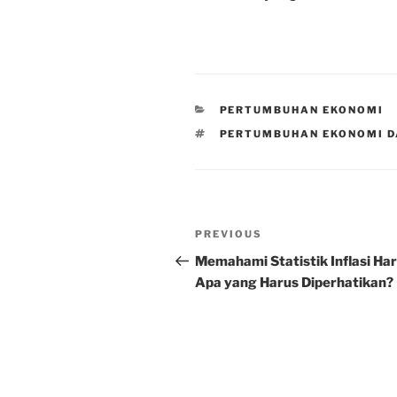
CATEGORIES
PERTUMBUHAN EKONOMI
TAGS
PERTUMBUHAN EKONOMI 
Post
Previous
PREVIOUS
navigation
Post
Memahami Statistik Inflasi Hari
Apa yang Harus Diperhatikan?