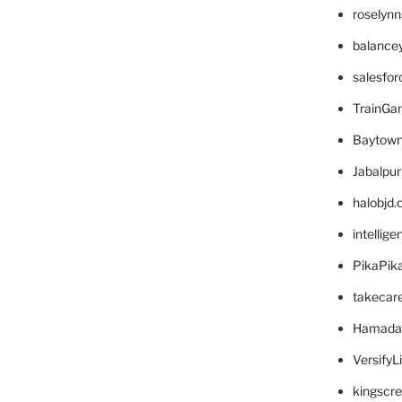
roselyn
balance
salesfo
TrainG
Baytown
Jabalpu
halobjd
intellig
PikaPik
takecar
Hamada
VersifyL
kingscr