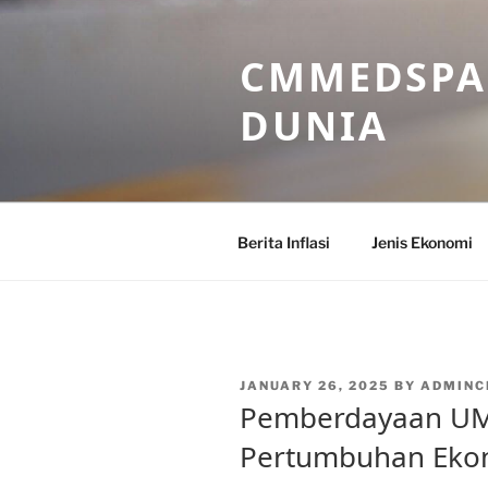
Skip
to
CMMEDSPA 
content
DUNIA
Berita Inflasi
Jenis Ekonomi
POSTED
JANUARY 26, 2025
BY
ADMIN
ON
Pemberdayaan U
Pertumbuhan Ekon