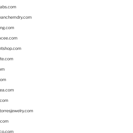
labs.com
leanchemdry.com
ing.com
acee.com
ntshop.com
te.com
om
com
ea.com
.com
torresjewelry.com
s.com
ico.com