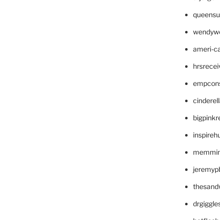
queensu
wendyw
ameri-
hrsrece
empcon
cinderel
bigpinkr
inspireh
memming
jeremyp
thesand
drgiggl