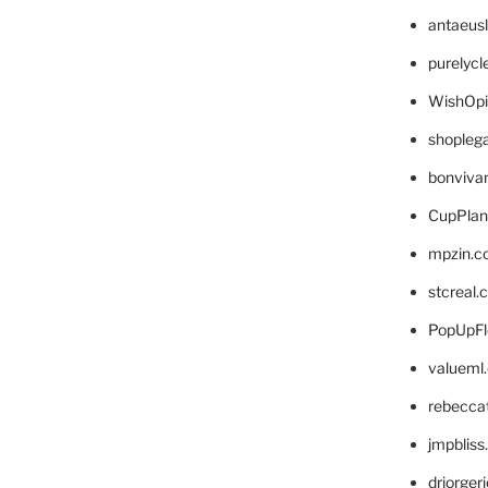
antaeus
purelyc
WishOp
shopleg
bonviva
CupPlan
mpzin.c
stcreal.
PopUpFl
valueml
rebecca
jmpblis
drjorger