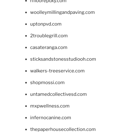
rifloorepoxy.com
woolleymillingandpaving.com
uptonpvd.com
2troublegrill.com
casateranga.com
sticksandstonesstudiooh.com
walkers-treeservice.com
shopmossi.com
untamedcollectivesd.com
mxpwellness.com
infernocanine.com
thepaperhousecollection.com