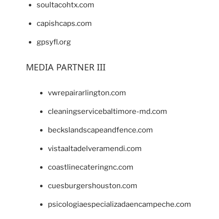
soultacohtx.com
capishcaps.com
gpsyfl.org
MEDIA PARTNER III
vwrepairarlington.com
cleaningservicebaltimore-md.com
beckslandscapeandfence.com
vistaaltadelveramendi.com
coastlinecateringnc.com
cuesburgershouston.com
psicologiaespecializadaencampeche.com