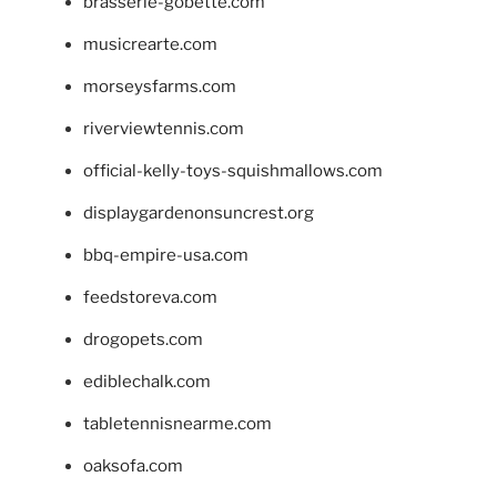
brasserie-gobette.com
musicrearte.com
morseysfarms.com
riverviewtennis.com
official-kelly-toys-squishmallows.com
displaygardenonsuncrest.org
bbq-empire-usa.com
feedstoreva.com
drogopets.com
ediblechalk.com
tabletennisnearme.com
oaksofa.com