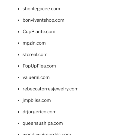
shoplegacee.com
bonvivantshop.com
CupPlante.com
mpzin.com
stcreal.com
PopUpFlea.com
valueml.com
rebeccatorresjewelry.com
jmpbliss.com
drjorgerico.com
queensushipa.com
wendyweimerdds.com