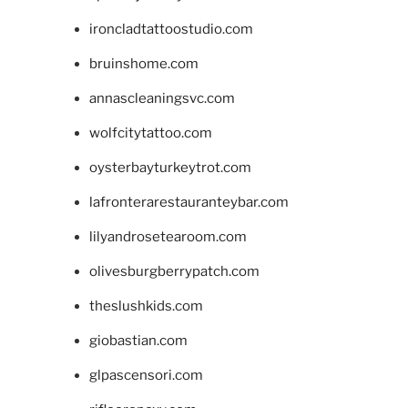
ironcladtattoostudio.com
bruinshome.com
annascleaningsvc.com
wolfcitytattoo.com
oysterbayturkeytrot.com
lafronterarestauranteybar.com
lilyandrosetearoom.com
olivesburgberrypatch.com
theslushkids.com
giobastian.com
glpascensori.com