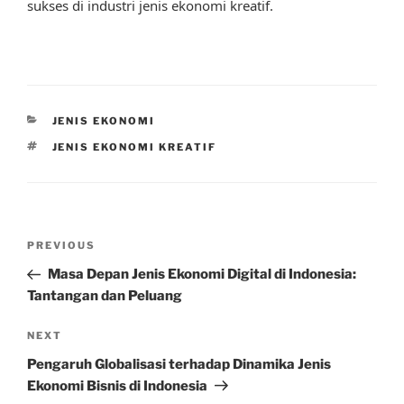
sukses di industri jenis ekonomi kreatif.
CATEGORIES
JENIS EKONOMI
TAGS
JENIS EKONOMI KREATIF
Post
Previous
PREVIOUS
navigation
Post
Masa Depan Jenis Ekonomi Digital di Indonesia:
Tantangan dan Peluang
Next
NEXT
Post
Pengaruh Globalisasi terhadap Dinamika Jenis
Ekonomi Bisnis di Indonesia