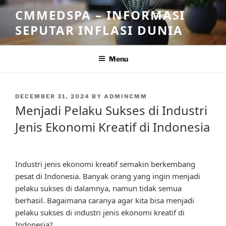
Skip
CMMEDSPA – INFORMASI
to
SEPUTAR INFLASI DUNIA
content
Menu
POSTED
DECEMBER 31, 2024
BY
ADMINCMM
ON
Menjadi Pelaku Sukses di Industri
Jenis Ekonomi Kreatif di Indonesia
Industri jenis ekonomi kreatif semakin berkembang
pesat di Indonesia. Banyak orang yang ingin menjadi
pelaku sukses di dalamnya, namun tidak semua
berhasil. Bagaimana caranya agar kita bisa menjadi
pelaku sukses di industri jenis ekonomi kreatif di
Indonesia?