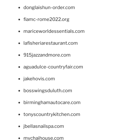
donglaishun-order.com
fiamc-rome2022.org
mariceworldessentials.com
lafisheriarestaurant.com
915jazzandmore.com
aguadulce-countryfair.com
jakehovis.com
bosswingsduluth.com
birminghamautocare.com
tonyscountrykitchen.com
jbellasnailspa.com
mychaihouse.com