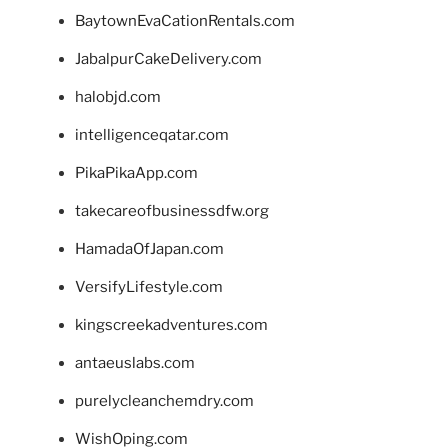
BaytownEvaCationRentals.com
JabalpurCakeDelivery.com
halobjd.com
intelligenceqatar.com
PikaPikaApp.com
takecareofbusinessdfw.org
HamadaOfJapan.com
VersifyLifestyle.com
kingscreekadventures.com
antaeuslabs.com
purelycleanchemdry.com
WishOping.com