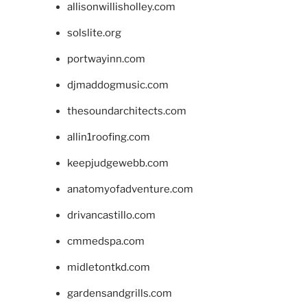
allisonwillisholley.com
solslite.org
portwayinn.com
djmaddogmusic.com
thesoundarchitects.com
allin1roofing.com
keepjudgewebb.com
anatomyofadventure.com
drivancastillo.com
cmmedspa.com
midletontkd.com
gardensandgrills.com