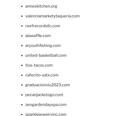
anneskitchen.org
valenciamarketytaqueria.com
reefrecordsllc.com
alawaffle.com
aryouthfishing.com
united-basketball.com
tios-tacos.com
cafecito-satx.com
graduacionviu2023.com
pecanjackstogo.com
zengardendayspa.com
sparklejewelryinc.com