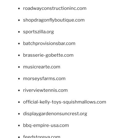
roadwayconstructioninc.com
shopdragonflyboutique.com
sportszilla.org
batchprovisionsbar.com
brasserie-gobette.com
musicrearte.com
morseysfarms.com
riverviewtennis.com
official-kelly-toys-squishmallows.com
displaygardenonsuncrest.org
bbq-empire-usa.com
feedstoreva.com