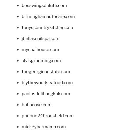
bosswingsduluth.com
birminghamautocare.com
tonyscountrykitchen.com
jbellasnailspa.com
mychaihouse.com
alvisgrooming.com
thegeorginaestate.com
blythewoodseafood.com
paolosdelibangkok.com
bobacove.com
phoone24brookfield.com
mickeybarmama.com