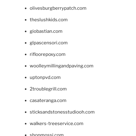
olivesburgberrypatch.com
theslushkids.com
giobastian.com
glpascensori.com
rifloorepoxy.com
woolleymillingandpaving.com
uptonpvd.com
2troublegrill.com
casateranga.com
sticksandstonesstudiooh.com
walkers-treeservice.com
shopmossi.com