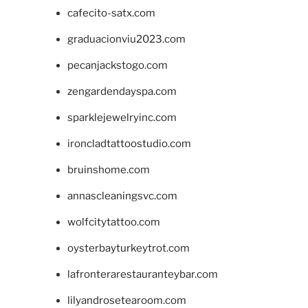
cafecito-satx.com
graduacionviu2023.com
pecanjackstogo.com
zengardendayspa.com
sparklejewelryinc.com
ironcladtattoostudio.com
bruinshome.com
annascleaningsvc.com
wolfcitytattoo.com
oysterbayturkeytrot.com
lafronterarestauranteybar.com
lilyandrosetearoom.com