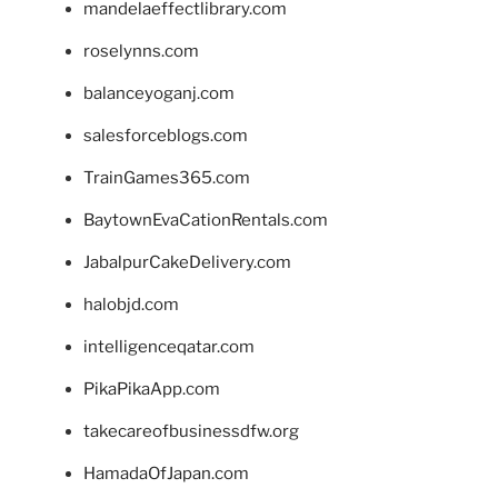
mandelaeffectlibrary.com
roselynns.com
balanceyoganj.com
salesforceblogs.com
TrainGames365.com
BaytownEvaCationRentals.com
JabalpurCakeDelivery.com
halobjd.com
intelligenceqatar.com
PikaPikaApp.com
takecareofbusinessdfw.org
HamadaOfJapan.com