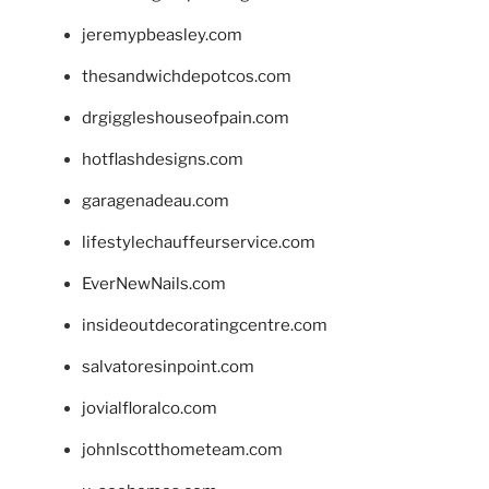
jeremypbeasley.com
thesandwichdepotcos.com
drgiggleshouseofpain.com
hotflashdesigns.com
garagenadeau.com
lifestylechauffeurservice.com
EverNewNails.com
insideoutdecoratingcentre.com
salvatoresinpoint.com
jovialfloralco.com
johnlscotthometeam.com