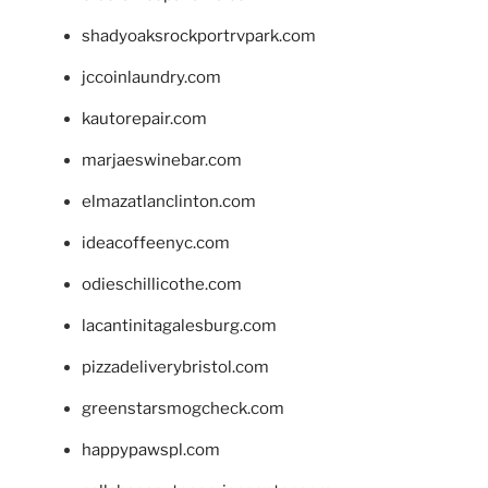
shadyoaksrockportrvpark.com
jccoinlaundry.com
kautorepair.com
marjaeswinebar.com
elmazatlanclinton.com
ideacoffeenyc.com
odieschillicothe.com
lacantinitagalesburg.com
pizzadeliverybristol.com
greenstarsmogcheck.com
happypawspl.com