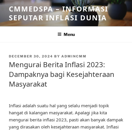
Skip
CMMEDSPA – INFORMASI
to
SEPUTAR INFLASI DUNIA
content
Menu
POSTED
DECEMBER 30, 2024
BY
ADMINCMM
ON
Mengurai Berita Inflasi 2023:
Dampaknya bagi Kesejahteraan
Masyarakat
Inflasi adalah suatu hal yang selalu menjadi topik
hangat di kalangan masyarakat. Apalagi jika kita
mengurai berita inflasi 2023, pasti akan banyak dampak
yang dirasakan oleh kesejahteraan masyarakat. Inflasi