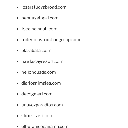
ibsarstudyabroad.com
bennusehgall.com
tsecincinnati.com
roderconstructiongroup.com
plazabatai.com
hawkscayresort.com
hellonquads.com
diarioanimales.com
decogaleri.com
unavozparadios.com
shoes-vert.com
elbotanicopanama.com