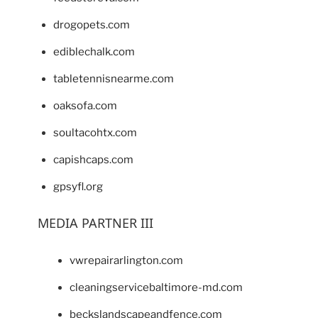
drogopets.com
ediblechalk.com
tabletennisnearme.com
oaksofa.com
soultacohtx.com
capishcaps.com
gpsyfl.org
MEDIA PARTNER III
vwrepairarlington.com
cleaningservicebaltimore-md.com
beckslandscapeandfence.com