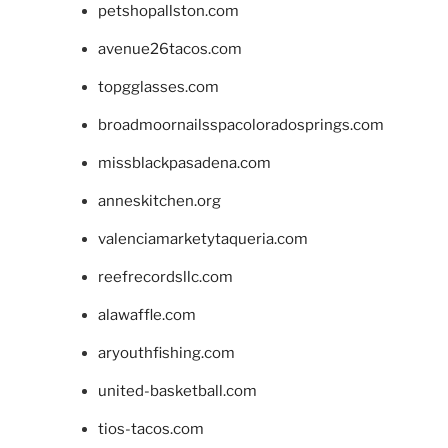
petshopallston.com
avenue26tacos.com
topgglasses.com
broadmoornailsspacoloradosprings.com
missblackpasadena.com
anneskitchen.org
valenciamarketytaqueria.com
reefrecordsllc.com
alawaffle.com
aryouthfishing.com
united-basketball.com
tios-tacos.com