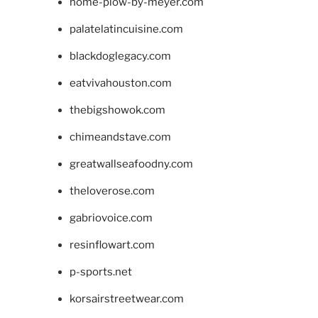
home-plow-by-meyer.com
palatelatincuisine.com
blackdoglegacy.com
eatvivahouston.com
thebigshowok.com
chimeandstave.com
greatwallseafoodny.com
theloverose.com
gabriovoice.com
resinflowart.com
p-sports.net
korsairstreetwear.com