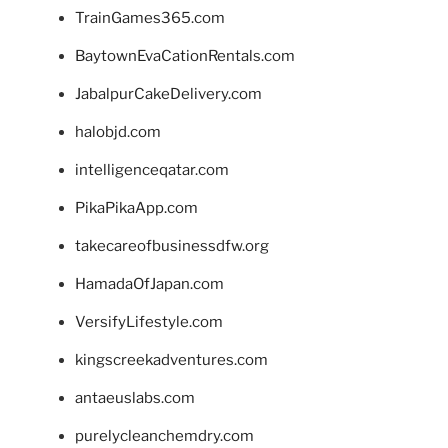
TrainGames365.com
BaytownEvaCationRentals.com
JabalpurCakeDelivery.com
halobjd.com
intelligenceqatar.com
PikaPikaApp.com
takecareofbusinessdfw.org
HamadaOfJapan.com
VersifyLifestyle.com
kingscreekadventures.com
antaeuslabs.com
purelycleanchemdry.com