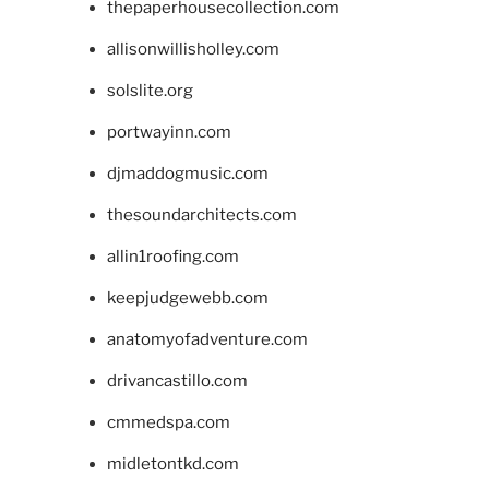
thepaperhousecollection.com
allisonwillisholley.com
solslite.org
portwayinn.com
djmaddogmusic.com
thesoundarchitects.com
allin1roofing.com
keepjudgewebb.com
anatomyofadventure.com
drivancastillo.com
cmmedspa.com
midletontkd.com