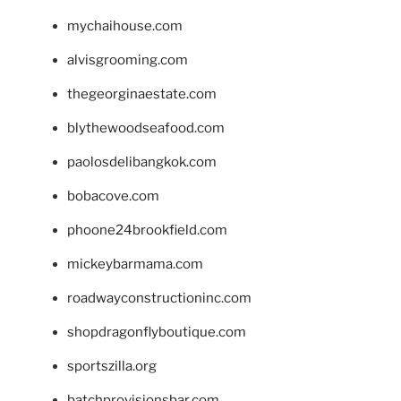
mychaihouse.com
alvisgrooming.com
thegeorginaestate.com
blythewoodseafood.com
paolosdelibangkok.com
bobacove.com
phoone24brookfield.com
mickeybarmama.com
roadwayconstructioninc.com
shopdragonflyboutique.com
sportszilla.org
batchprovisionsbar.com