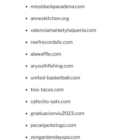
missblackpasadena.com
anneskitchen.org
valenciamarketytaqueria.com
reefrecordsllc.com
alawaffle.com
aryouthfishing.com
united-basketball.com
tios-tacos.com
cafecito-satx.com
graduacionviu2023.com
pecanjackstogo.com
zengardendayspa.com