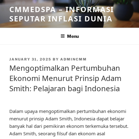
Skip
CMMEDSPA – INFORMASI
to
SEPUTAR INFLASI DUNIA
content
Menu
POSTED
JANUARY 31, 2025
BY
ADMINCMM
ON
Mengoptimalkan Pertumbuhan
Ekonomi Menurut Prinsip Adam
Smith: Pelajaran bagi Indonesia
Dalam upaya mengoptimalkan pertumbuhan ekonomi
menurut prinsip Adam Smith, Indonesia dapat belajar
banyak hal dari pemikiran ekonom terkemuka tersebut.
Adam Smith, seorang filsuf dan ekonom asal