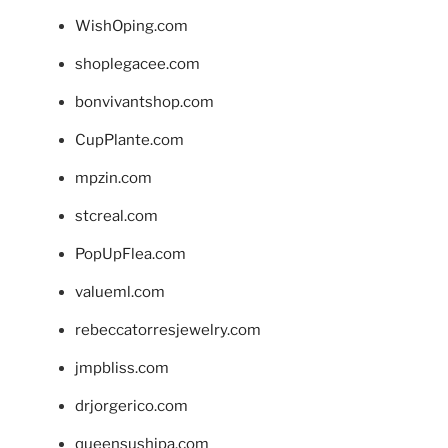
WishOping.com
shoplegacee.com
bonvivantshop.com
CupPlante.com
mpzin.com
stcreal.com
PopUpFlea.com
valueml.com
rebeccatorresjewelry.com
jmpbliss.com
drjorgerico.com
queensushipa.com