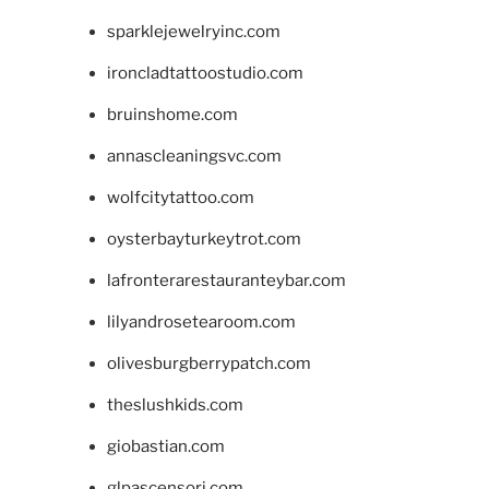
sparklejewelryinc.com
ironcladtattoostudio.com
bruinshome.com
annascleaningsvc.com
wolfcitytattoo.com
oysterbayturkeytrot.com
lafronterarestauranteybar.com
lilyandrosetearoom.com
olivesburgberrypatch.com
theslushkids.com
giobastian.com
glpascensori.com