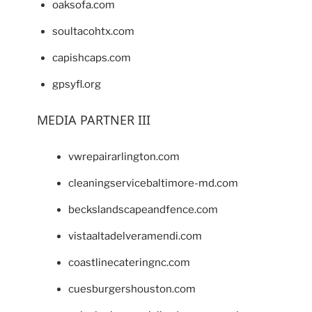
oaksofa.com
soultacohtx.com
capishcaps.com
gpsyfl.org
MEDIA PARTNER III
vwrepairarlington.com
cleaningservicebaltimore-md.com
beckslandscapeandfence.com
vistaaltadelveramendi.com
coastlinecateringnc.com
cuesburgershouston.com