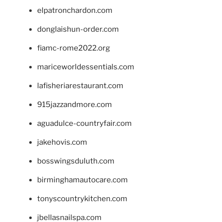
elpatronchardon.com
donglaishun-order.com
fiamc-rome2022.org
mariceworldessentials.com
lafisheriarestaurant.com
915jazzandmore.com
aguadulce-countryfair.com
jakehovis.com
bosswingsduluth.com
birminghamautocare.com
tonyscountrykitchen.com
jbellasnailspa.com