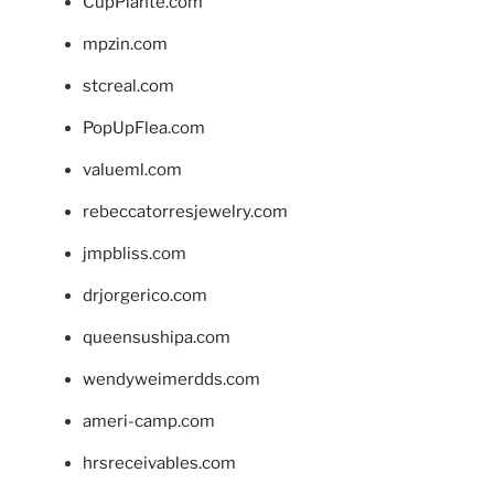
CupPlante.com
mpzin.com
stcreal.com
PopUpFlea.com
valueml.com
rebeccatorresjewelry.com
jmpbliss.com
drjorgerico.com
queensushipa.com
wendyweimerdds.com
ameri-camp.com
hrsreceivables.com