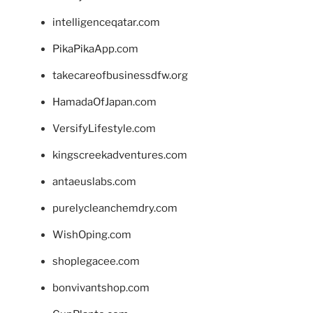
intelligenceqatar.com
PikaPikaApp.com
takecareofbusinessdfw.org
HamadaOfJapan.com
VersifyLifestyle.com
kingscreekadventures.com
antaeuslabs.com
purelycleanchemdry.com
WishOping.com
shoplegacee.com
bonvivantshop.com