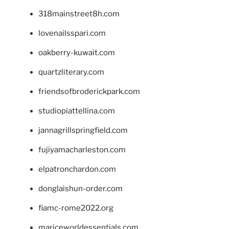
318mainstreet8h.com
lovenailsspari.com
oakberry-kuwait.com
quartzliterary.com
friendsofbroderickpark.com
studiopiattellina.com
jannagrillspringfield.com
fujiyamacharleston.com
elpatronchardon.com
donglaishun-order.com
fiamc-rome2022.org
mariceworldessentials.com