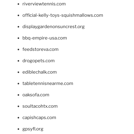
riverviewtennis.com
official-kelly-toys-squishmallows.com
displaygardenonsuncrest.org
bbq-empire-usa.com
feedstoreva.com
drogopets.com
ediblechalk.com
tabletennisnearme.com
oaksofa.com
soultacohtx.com
capishcaps.com
gpsyfl.org