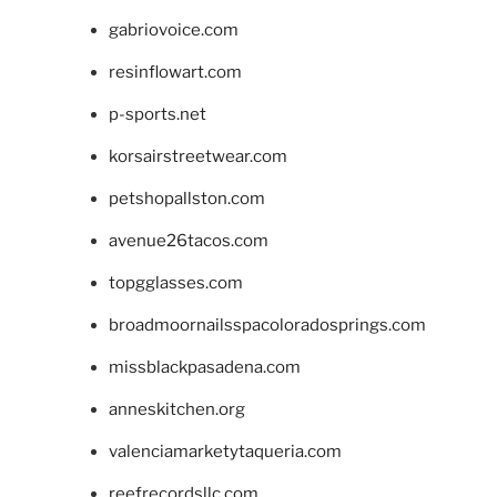
gabriovoice.com
resinflowart.com
p-sports.net
korsairstreetwear.com
petshopallston.com
avenue26tacos.com
topgglasses.com
broadmoornailsspacoloradosprings.com
missblackpasadena.com
anneskitchen.org
valenciamarketytaqueria.com
reefrecordsllc.com