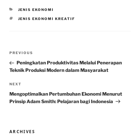
CATEGORIES
JENIS EKONOMI
TAGS
JENIS EKONOMI KREATIF
Post
Previous
PREVIOUS
navigation
Post
Peningkatan Produktivitas Melalui Penerapan
Teknik Produksi Modern dalam Masyarakat
Next
NEXT
Post
Mengoptimalkan Pertumbuhan Ekonomi Menurut
Prinsip Adam Smith: Pelajaran bagi Indonesia
ARCHIVES