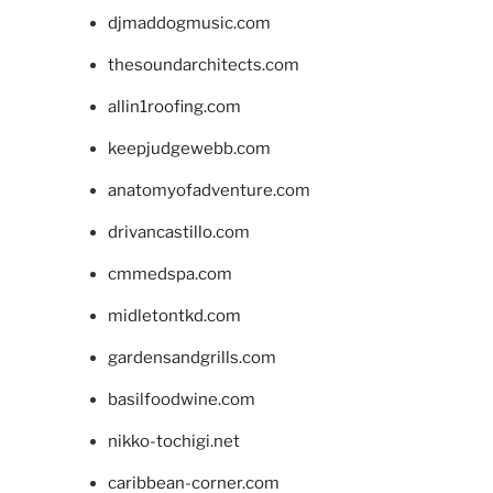
djmaddogmusic.com
thesoundarchitects.com
allin1roofing.com
keepjudgewebb.com
anatomyofadventure.com
drivancastillo.com
cmmedspa.com
midletontkd.com
gardensandgrills.com
basilfoodwine.com
nikko-tochigi.net
caribbean-corner.com