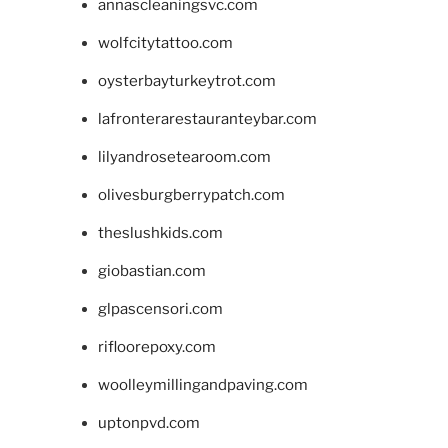
annascleaningsvc.com
wolfcitytattoo.com
oysterbayturkeytrot.com
lafronterarestauranteybar.com
lilyandrosetearoom.com
olivesburgberrypatch.com
theslushkids.com
giobastian.com
glpascensori.com
rifloorepoxy.com
woolleymillingandpaving.com
uptonpvd.com