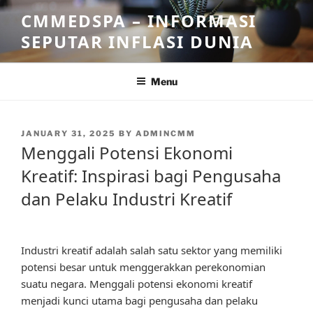
Skip
CMMEDSPA – INFORMASI
to
SEPUTAR INFLASI DUNIA
content
Menu
POSTED
JANUARY 31, 2025
BY
ADMINCMM
ON
Menggali Potensi Ekonomi
Kreatif: Inspirasi bagi Pengusaha
dan Pelaku Industri Kreatif
Industri kreatif adalah salah satu sektor yang memiliki
potensi besar untuk menggerakkan perekonomian
suatu negara. Menggali potensi ekonomi kreatif
menjadi kunci utama bagi pengusaha dan pelaku