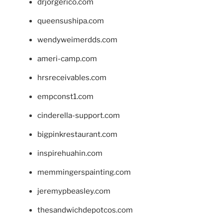
drjorgerico.com
queensushipa.com
wendyweimerdds.com
ameri-camp.com
hrsreceivables.com
empconst1.com
cinderella-support.com
bigpinkrestaurant.com
inspirehuahin.com
memmingerspainting.com
jeremypbeasley.com
thesandwichdepotcos.com