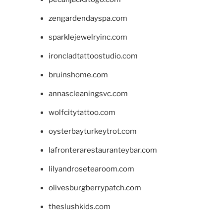
zengardendayspa.com
sparklejewelryinc.com
ironcladtattoostudio.com
bruinshome.com
annascleaningsvc.com
wolfcitytattoo.com
oysterbayturkeytrot.com
lafronterarestauranteybar.com
lilyandrosetearoom.com
olivesburgberrypatch.com
theslushkids.com