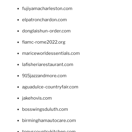
fujiyamacharleston.com
elpatronchardon.com
donglaishun-order.com
fiamc-rome2022.org
mariceworldessentials.com
lafisheriarestaurant.com
915jazzandmore.com
aguadulce-countryfair.com
jakehovis.com
bosswingsduluth.com
birminghamautocare.com
tonyscountrykitchen.com