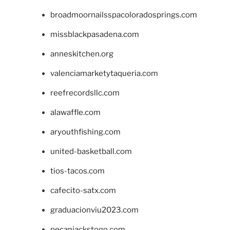
broadmoornailsspacoloradosprings.com
missblackpasadena.com
anneskitchen.org
valenciamarketytaqueria.com
reefrecordsllc.com
alawaffle.com
aryouthfishing.com
united-basketball.com
tios-tacos.com
cafecito-satx.com
graduacionviu2023.com
pecanjackstogo.com