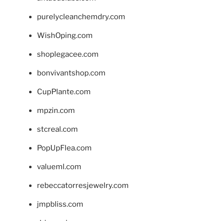
purelycleanchemdry.com
WishOping.com
shoplegacee.com
bonvivantshop.com
CupPlante.com
mpzin.com
stcreal.com
PopUpFlea.com
valueml.com
rebeccatorresjewelry.com
jmpbliss.com