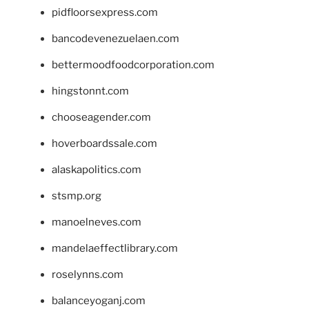
pidfloorsexpress.com
bancodevenezuelaen.com
bettermoodfoodcorporation.com
hingstonnt.com
chooseagender.com
hoverboardssale.com
alaskapolitics.com
stsmp.org
manoelneves.com
mandelaeffectlibrary.com
roselynns.com
balanceyoganj.com