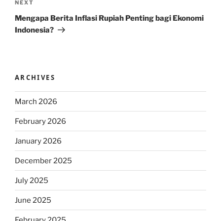
Next
NEXT
Post
Mengapa Berita Inflasi Rupiah Penting bagi Ekonomi
Indonesia?
ARCHIVES
March 2026
February 2026
January 2026
December 2025
July 2025
June 2025
February 2025