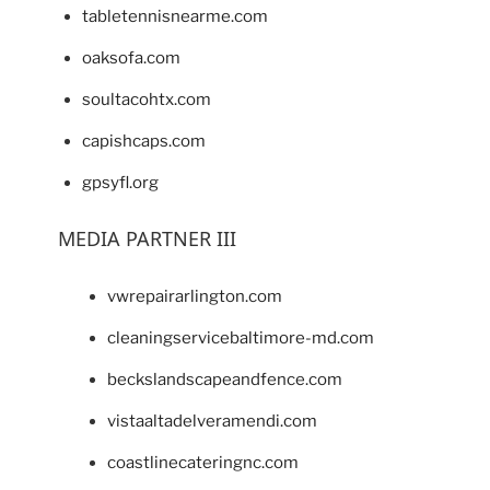
tabletennisnearme.com
oaksofa.com
soultacohtx.com
capishcaps.com
gpsyfl.org
MEDIA PARTNER III
vwrepairarlington.com
cleaningservicebaltimore-md.com
beckslandscapeandfence.com
vistaaltadelveramendi.com
coastlinecateringnc.com