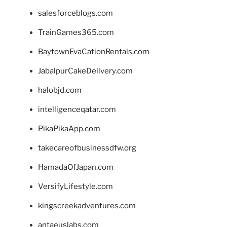
salesforceblogs.com
TrainGames365.com
BaytownEvaCationRentals.com
JabalpurCakeDelivery.com
halobjd.com
intelligenceqatar.com
PikaPikaApp.com
takecareofbusinessdfw.org
HamadaOfJapan.com
VersifyLifestyle.com
kingscreekadventures.com
antaeuslabs.com