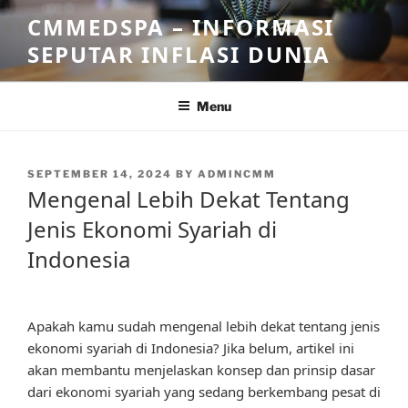
Skip
CMMEDSPA – INFORMASI
to
SEPUTAR INFLASI DUNIA
content
Menu
POSTED
SEPTEMBER 14, 2024
BY
ADMINCMM
ON
Mengenal Lebih Dekat Tentang
Jenis Ekonomi Syariah di
Indonesia
Apakah kamu sudah mengenal lebih dekat tentang jenis
ekonomi syariah di Indonesia? Jika belum, artikel ini
akan membantu menjelaskan konsep dan prinsip dasar
dari ekonomi syariah yang sedang berkembang pesat di