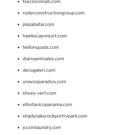
tsecincinnati.com
roderconstructiongroup.com
plazabatai.com
hawkscayresort.com
hellonquads.com
diarioanimales.com
decogaleri.com
unavozparadios.com
shoes-vert.com
elbotanicopanama.com
shadyoaksrockportrvpark.com
jccoinlaundry.com