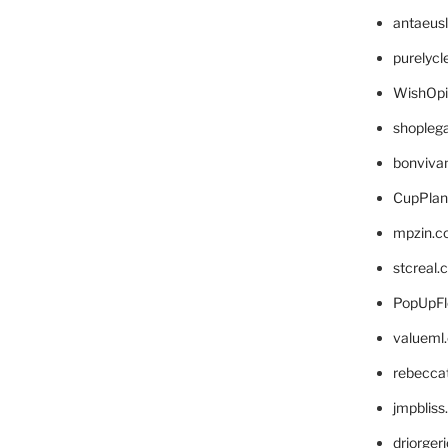
antaeus
purelyc
WishOp
shopleg
bonviva
CupPlan
mpzin.c
stcreal.
PopUpFl
valueml
rebecca
jmpblis
drjorger