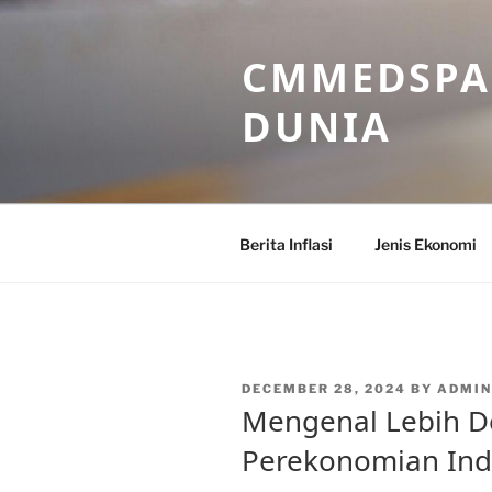
Skip
to
CMMEDSPA 
content
DUNIA
Berita Inflasi
Jenis Ekonomi
POSTED
DECEMBER 28, 2024
BY
ADMI
ON
Mengenal Lebih De
Perekonomian Ind