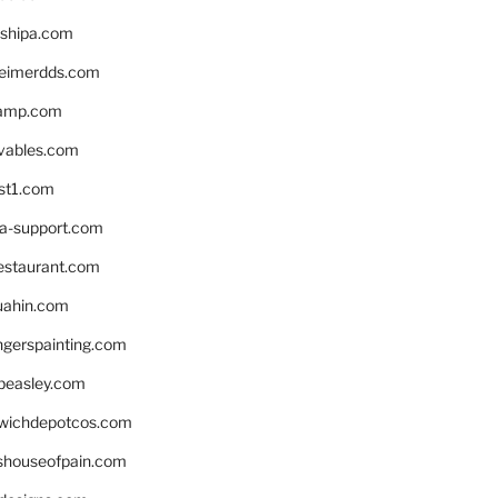
shipa.com
eimerdds.com
camp.com
ivables.com
st1.com
la-support.com
estaurant.com
uahin.com
erspainting.com
beasley.com
wichdepotcos.com
eshouseofpain.com