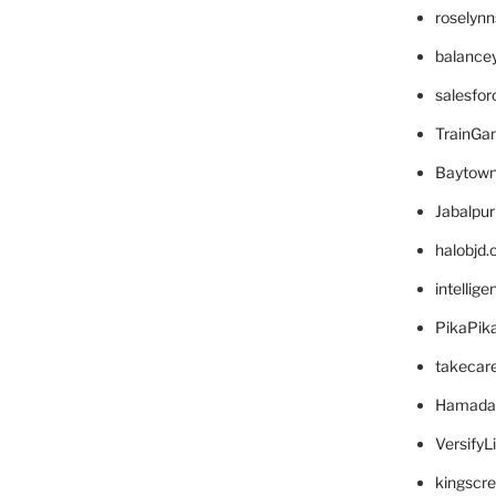
roselyn
balance
salesfo
TrainG
Baytown
Jabalpu
halobjd
intellig
PikaPik
takecar
Hamada
VersifyL
kingscr