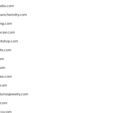
labs.com
leanchemdry.com
ing.com
acee.com
ntshop.com
te.com
om
com
ea.com
.com
torresjewelry.com
s.com
ico.com