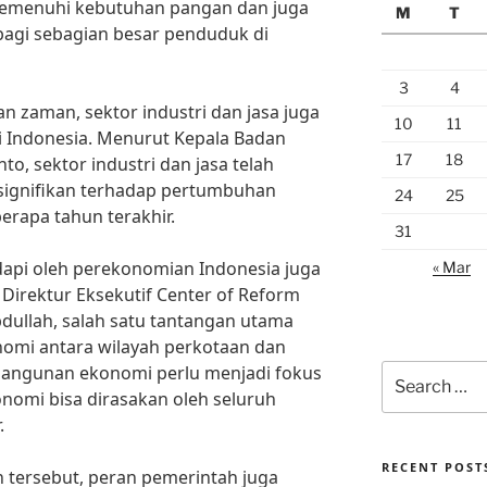
memenuhi kebutuhan pangan dan juga
M
T
agi sebagian besar penduduk di
3
4
zaman, sektor industri dan jasa juga
10
11
 Indonesia. Menurut Kepala Badan
17
18
nto, sektor industri dan jasa telah
signifikan terhadap pertumbuhan
24
25
rapa tahun terakhir.
31
api oleh perekonomian Indonesia juga
« Mar
 Direktur Eksekutif Center of Reform
bdullah, salah satu tantangan utama
nomi antara wilayah perkotaan dan
angunan ekonomi perlu menjadi fokus
Search
for:
omi bisa dirasakan oleh seluruh
.
RECENT POST
tersebut, peran pemerintah juga