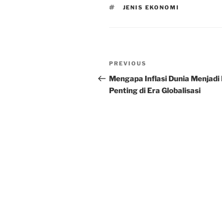
TAGS
JENIS EKONOMI
Post
Previous
PREVIOUS
navigation
Post
Mengapa Inflasi Dunia Menjadi 
Penting di Era Globalisasi