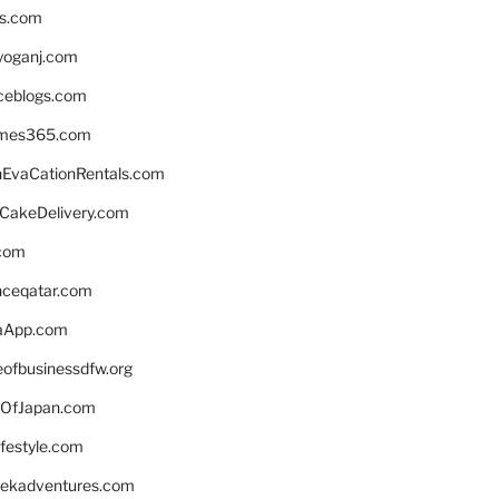
ns.com
yoganj.com
rceblogs.com
ames365.com
EvaCationRentals.com
rCakeDelivery.com
.com
enceqatar.com
aApp.com
eofbusinessdfw.org
OfJapan.com
ifestyle.com
eekadventures.com