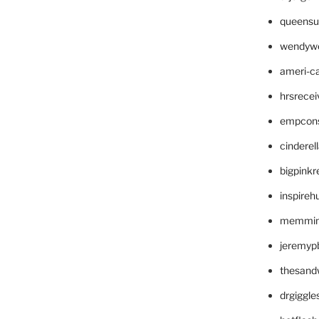
queensu
wendyw
ameri-
hrsrece
empcon
cinderel
bigpinkr
inspireh
memming
jeremyp
thesand
drgiggl