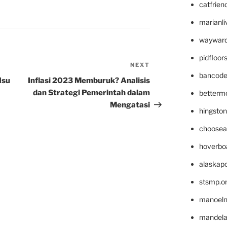
catfrien
marianli
wayward
pidfloo
NEXT
Next
bancode
Post
Isu
Inflasi 2023 Memburuk? Analisis
dan Strategi Pemerintah dalam
betterm
Mengatasi
hingsto
choosea
hoverbo
alaskapo
stsmp.o
manoel
mandelae