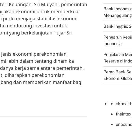
eri Keuangan, Sri Mulyani, pemerintah
Bank Indonesi
ebijakan ekonomi untuk memperkuat
Menanggulangi I
 perlu menjaga stabilitas ekonomi,
ta mendorong investasi untuk
Bank Inggris: 
i yang berkelanjutan,” ujar Sri
Pengaruh Kebij
Indonesia
 jenis ekonomi perekonomian
Penjelasan Men
mi lebih dalam tentang dinamika
Reserve di Ind
danya kerja sama antara pemerintah,
Peran Bank Sen
at, diharapkan perekonomian
Ekonomi Globa
embang dan memberikan manfaat bagi
okhealt
theinte
unbound