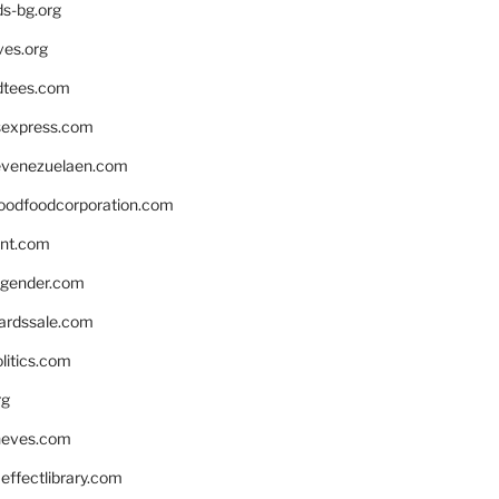
ds-bg.org
ves.org
tees.com
rsexpress.com
venezuelaen.com
oodfoodcorporation.com
nnt.com
gender.com
ardssale.com
litics.com
rg
neves.com
ffectlibrary.com