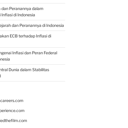
a dan Peranannya dalam
nflasi di Indonesia
Sejarah dan Peranannya di Indonesia
akan ECB terhadap Inflasi di
genai Inflasi dan Peran Federal
onesia
tral Dunia dalam Stabilitas
l
hcareers.com
xperience.com
edthefilm.com