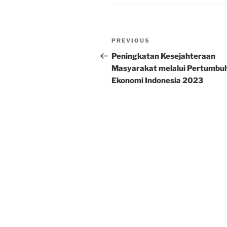
Post
Previous
PREVIOUS
navigation
Post
Peningkatan Kesejahteraan
Masyarakat melalui Pertumbu
Ekonomi Indonesia 2023