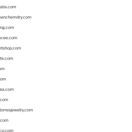
labs.com
leanchemdry.com
ing.com
acee.com
ntshop.com
te.com
om
com
ea.com
.com
torresjewelry.com
s.com
ico.com