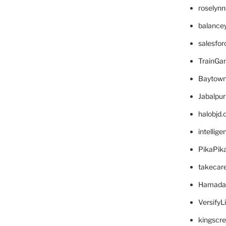
roselyn
balance
salesfo
TrainG
Baytown
Jabalpu
halobjd
intellig
PikaPik
takecar
Hamada
VersifyL
kingscr