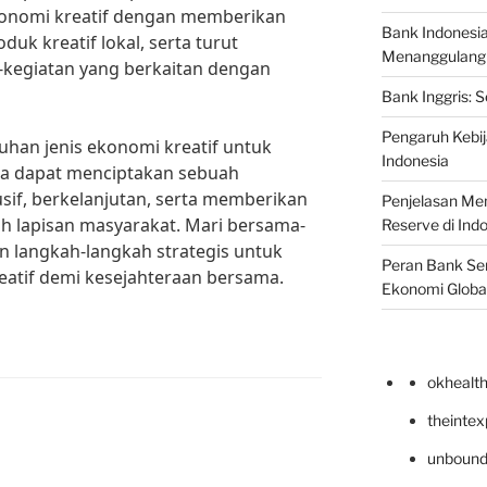
nomi kreatif dengan memberikan
Bank Indonesi
uk kreatif lokal, serta turut
Menanggulangi I
n-kegiatan yang berkaitan dengan
Bank Inggris: 
Pengaruh Kebij
an jenis ekonomi kreatif untuk
Indonesia
ita dapat menciptakan sebuah
sif, berkelanjutan, serta memberikan
Penjelasan Men
uh lapisan masyarakat. Mari bersama-
Reserve di Ind
n langkah-langkah strategis untuk
Peran Bank Sen
tif demi kesejahteraan bersama.
Ekonomi Globa
okhealt
theinte
unbound