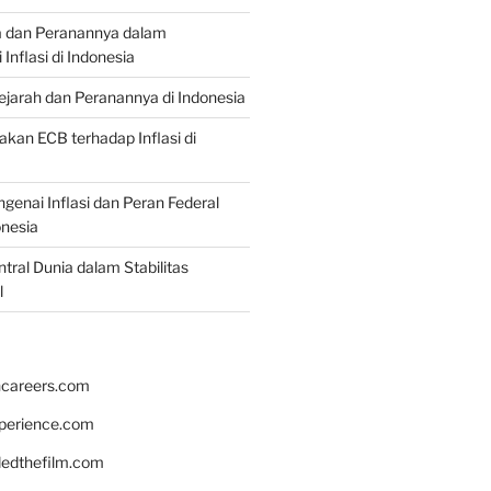
a dan Peranannya dalam
nflasi di Indonesia
Sejarah dan Peranannya di Indonesia
akan ECB terhadap Inflasi di
genai Inflasi dan Peran Federal
onesia
tral Dunia dalam Stabilitas
l
hcareers.com
xperience.com
edthefilm.com