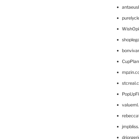
antaeus
purelyc
WishOp
shopleg
bonviva
CupPlan
mpzin.c
stcreal.
PopUpFl
valueml
rebecca
jmpblis
drjorger