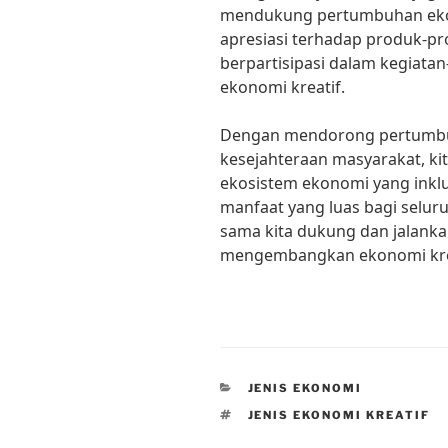
mendukung pertumbuhan eko
apresiasi terhadap produk-prod
berpartisipasi dalam kegiata
ekonomi kreatif.
Dengan mendorong pertumbuh
kesejahteraan masyarakat, k
ekosistem ekonomi yang inklu
manfaat yang luas bagi selur
sama kita dukung dan jalanka
mengembangkan ekonomi krea
CATEGORIES
JENIS EKONOMI
TAGS
JENIS EKONOMI KREATIF