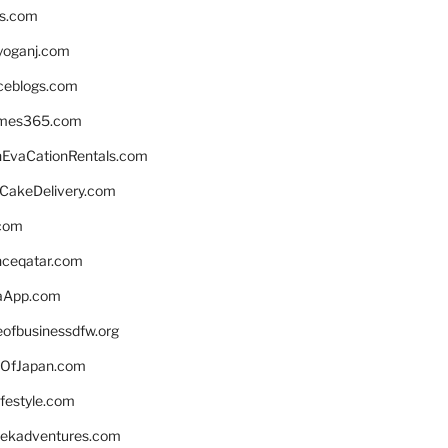
ns.com
yoganj.com
rceblogs.com
ames365.com
EvaCationRentals.com
rCakeDelivery.com
.com
enceqatar.com
aApp.com
eofbusinessdfw.org
OfJapan.com
ifestyle.com
eekadventures.com