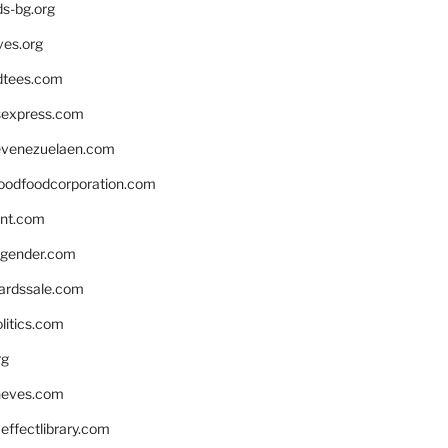
ds-bg.org
ves.org
tees.com
rsexpress.com
venezuelaen.com
oodfoodcorporation.com
nnt.com
gender.com
ardssale.com
litics.com
rg
neves.com
ffectlibrary.com