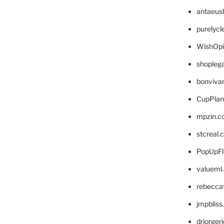
antaeus
purelyc
WishOp
shopleg
bonviva
CupPlan
mpzin.c
stcreal.
PopUpFl
valueml
rebecca
jmpblis
drjorger