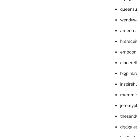
queensu
wendyw
ameri-
hrsrece
empcon
cinderel
bigpinkr
inspireh
memming
jeremyp
thesand
drgiggl