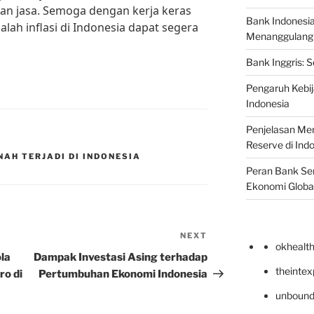
an jasa. Semoga dengan kerja keras
Bank Indonesi
lah inflasi di Indonesia dapat segera
Menanggulangi I
Bank Inggris: 
Pengaruh Kebij
Indonesia
Penjelasan Men
Reserve di Ind
NAH TERJADI DI INDONESIA
Peran Bank Sen
Ekonomi Globa
NEXT
Next
okhealt
Post
la
Dampak Investasi Asing terhadap
theinte
ro di
Pertumbuhan Ekonomi Indonesia
unbound