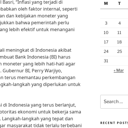
asri, “Inflasi yang terjadi di
M
T
babkan oleh faktor internal, seperti
an dan kebijakan moneter yang
unjukkan bahwa pemerintah perlu
3
4
ang lebih efektif untuk menangani
10
11
17
18
ali meningkat di Indonesia akibat
24
25
mbuat Bank Indonesia (BI) harus
31
moneter yang lebih hati-hati agar
. Gubernur BI, Perry Warjiyo,
« Mar
an terus memantau perkembangan
angkah-langkah yang diperlukan untuk
Search
for:
 di Indonesia yang terus berlanjut,
otoritas ekonomi untuk bekerja sama
. Langkah-langkah yang tepat dan
RECENT POST
gar masyarakat tidak terlalu terbebani