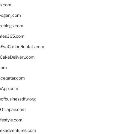
ns.com
yoganj.com
rceblogs.com
ames365.com
EvaCationRentals.com
rCakeDelivery.com
.com
enceqatar.com
aApp.com
eofbusinessdfw.org
OfJapan.com
ifestyle.com
eekadventures.com