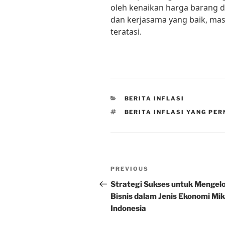
oleh kenaikan harga barang d
dan kerjasama yang baik, masa
teratasi.
CATEGORIES
BERITA INFLASI
TAGS
BERITA INFLASI YANG PER
Post
Previous
PREVIOUS
navigation
Post
Strategi Sukses untuk Mengelo
Bisnis dalam Jenis Ekonomi Mik
Indonesia