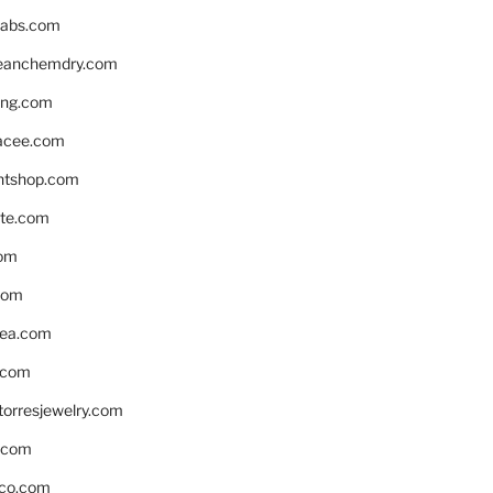
labs.com
leanchemdry.com
ing.com
acee.com
ntshop.com
te.com
om
com
ea.com
.com
torresjewelry.com
s.com
ico.com