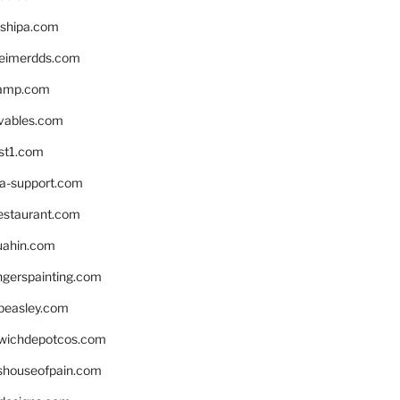
shipa.com
eimerdds.com
camp.com
ivables.com
st1.com
la-support.com
estaurant.com
uahin.com
erspainting.com
beasley.com
wichdepotcos.com
eshouseofpain.com