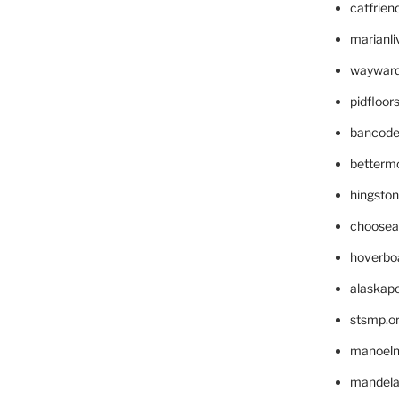
catfrien
marianli
wayward
pidfloo
bancode
betterm
hingsto
choosea
hoverbo
alaskapo
stsmp.o
manoel
mandelae