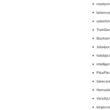
roselyn
balance
salesfo
TrainG
Baytown
Jabalpu
halobjd
intellig
PikaPik
takecar
Hamada
VersifyL
kingscr