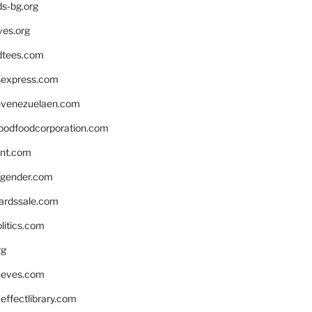
ds-bg.org
ves.org
tees.com
rsexpress.com
venezuelaen.com
oodfoodcorporation.com
nnt.com
gender.com
ardssale.com
litics.com
rg
neves.com
ffectlibrary.com