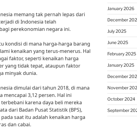
January 2026
donesia memang tak pernah lepas dari
December 20
terjadi di Indonesia telah
agi perekonomian negara ini.
July 2025
June 2025
atu kondisi di mana harga-harga barang
ami kenaikan yang terus-menerus. Hal
February 2025
gai faktor, seperti kenaikan harga
January 2025
r yang tidak tepat, ataupun faktor
ga minyak dunia.
December 20
onesia dimulai dari tahun 2018, di mana
November 20
a mencapai 3,12 persen. Hal ini
October 2024
erbebani karena daya beli mereka
a dari Badan Pusat Statistik (BPS),
September 20
 pada saat itu adalah kenaikan harga
as dan cabai.