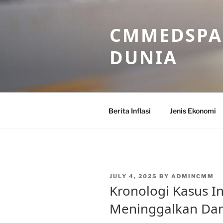
Skip
to
CMMEDSPA 
content
DUNIA
Berita Inflasi
Jenis Ekonomi
POSTED
JULY 4, 2025
BY
ADMINCMM
ON
Kronologi Kasus In
Meninggalkan Da