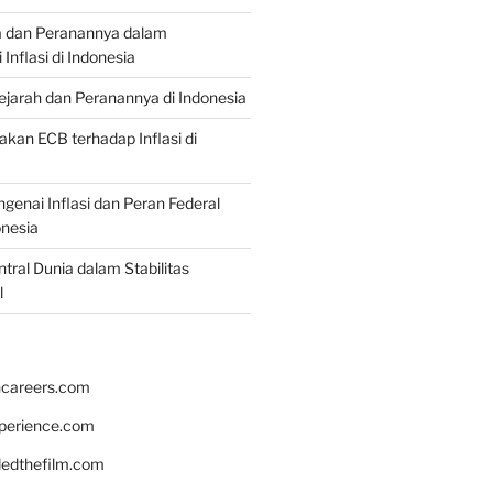
a dan Peranannya dalam
nflasi di Indonesia
Sejarah dan Peranannya di Indonesia
akan ECB terhadap Inflasi di
genai Inflasi dan Peran Federal
onesia
tral Dunia dalam Stabilitas
l
hcareers.com
xperience.com
edthefilm.com