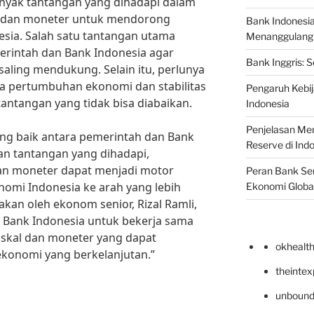
nyak tantangan yang dihadapi dalam
al dan moneter untuk mendorong
Bank Indonesi
ia. Salah satu tantangan utama
Menanggulangi I
erintah dan Bank Indonesia agar
Bank Inggris: 
saling mendukung. Selain itu, perlunya
 pertumbuhan ekonomi dan stabilitas
Pengaruh Kebij
ntangan yang tidak bisa diabaikan.
Indonesia
Penjelasan Men
ng baik antara pemerintah dan Bank
Reserve di Ind
an tantangan yang dihadapi,
dan moneter dapat menjadi motor
Peran Bank Sen
mi Indonesia ke arah yang lebih
Ekonomi Globa
kan oleh ekonom senior, Rizal Ramli,
 Bank Indonesia untuk bekerja sama
iskal dan moneter yang dapat
okhealt
konomi yang berkelanjutan.”
theinte
unbound