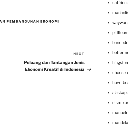
catfrien
marianli
DAN PEMBANGUNAN EKONOMI
wayward
pidfloo
bancode
betterm
NEXT
Next
Post
Peluang dan Tantangan Jenis
hingsto
Ekonomi Kreatif di Indonesia
choosea
hoverbo
alaskapo
stsmp.o
manoel
mandelae