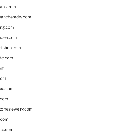
labs.com
leanchemdry.com
ing.com
acee.com
ntshop.com
te.com
om
com
ea.com
.com
torresjewelry.com
s.com
ico.com