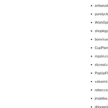
antaeus
purelyc
WishOp
shopleg
bonviva
CupPlan
mpzin.c
stcreal.
PopUpFl
valueml
rebecca
jmpblis
drjorger