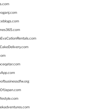
ns.com
yoganj.com
rceblogs.com
ames365.com
EvaCationRentals.com
rCakeDelivery.com
.com
enceqatar.com
aApp.com
eofbusinessdfw.org
OfJapan.com
ifestyle.com
eekadventures.com