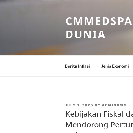
Skip
to
CMMEDSPA 
content
DUNIA
Berita Inflasi
Jenis Ekonomi
POSTED
JULY 3, 2025
BY
ADMINCMM
ON
Kebijakan Fiskal 
Mendorong Pertu