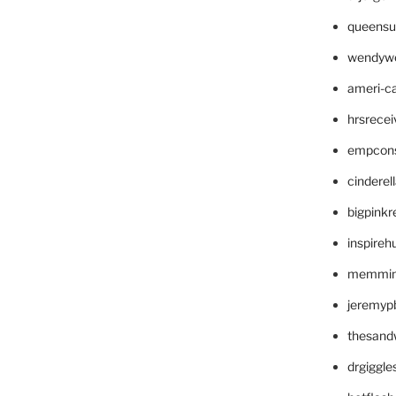
queensu
wendyw
ameri-
hrsrece
empcon
cinderel
bigpinkr
inspireh
memming
jeremyp
thesand
drgiggl