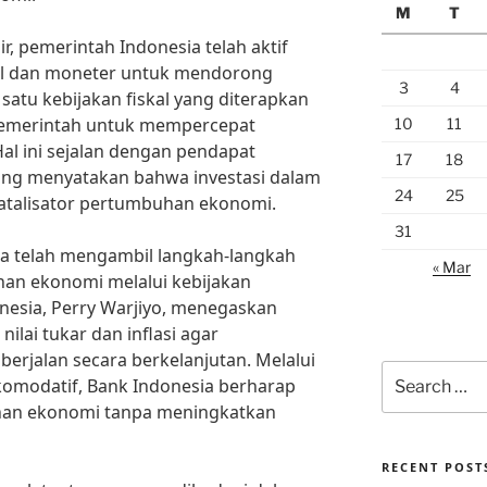
M
T
, pemerintah Indonesia telah aktif
al dan moneter untuk mendorong
3
4
atu kebijakan fiskal yang diterapkan
pemerintah untuk mempercepat
10
11
al ini sejalan dengan pendapat
17
18
 yang menyatakan bahwa investasi dalam
24
25
katalisator pertumbuhan ekonomi.
31
juga telah mengambil langkah-langkah
« Mar
n ekonomi melalui kebijakan
nesia, Perry Warjiyo, menegaskan
nilai tukar dan inflasi agar
rjalan secara berkelanjutan. Melalui
Search
komodatif, Bank Indonesia berharap
for:
an ekonomi tanpa meningkatkan
RECENT POST