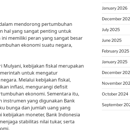
January 2026
December 20
er dalam mendorong pertumbuhan
July 2025
 hal yang sangat penting untuk
 ini memiliki peran yang sangat besar
June 2025
umbuhan ekonomi suatu negara,
February 2025
January 2025
 Mulyani, kebijakan fiskal merupakan
emerintah untuk mengatur
December 20
egara. Melalui kebijakan fiskal,
November 20
an inflasi, mengurangi defisit
rtumbuhan ekonomi. Sementara itu,
October 2024
n instrumen yang digunakan Bank
September 20
ku bunga dan jumlah uang yang
ui kebijakan moneter, Bank Indonesia
njaga stabilitas nilai tukar, serta
omi.