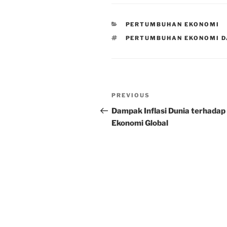
CATEGORIES
PERTUMBUHAN EKONOMI
TAGS
PERTUMBUHAN EKONOMI 
Post
Previous
PREVIOUS
navigation
Post
Dampak Inflasi Dunia terhadap
Ekonomi Global