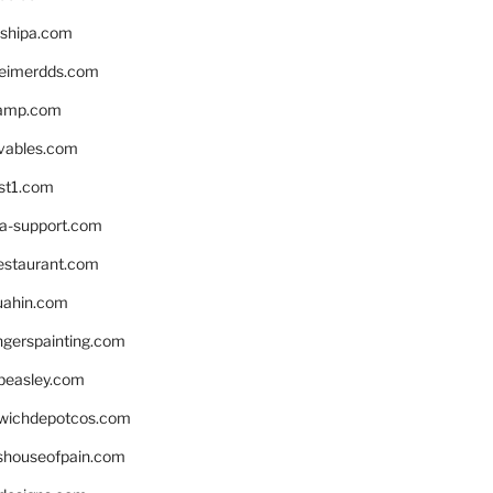
shipa.com
eimerdds.com
camp.com
ivables.com
st1.com
la-support.com
estaurant.com
uahin.com
erspainting.com
beasley.com
wichdepotcos.com
eshouseofpain.com