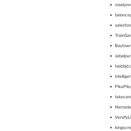
roselyn
balance
salesfo
TrainG
Baytown
Jabalpu
halobjd
intellig
PikaPik
takecar
Hamada
VersifyL
kingscr