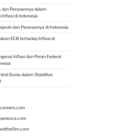
a dan Peranannya dalam
nflasi di Indonesia
Sejarah dan Peranannya di Indonesia
akan ECB terhadap Inflasi di
genai Inflasi dan Peran Federal
onesia
tral Dunia dalam Stabilitas
l
hcareers.com
xperience.com
edthefilm.com