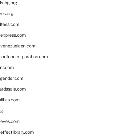
ds-bg.org
ves.org
tees.com
rsexpress.com
venezuelaen.com
oodfoodcorporation.com
nnt.com
gender.com
ardssale.com
litics.com
rg
neves.com
ffectlibrary.com