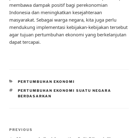
membawa dampak positif bagi perekonomian
Indonesia dan meningkatkan kesejahteraan
masyarakat. Sebagai warga negara, kita juga perlu
mendukung implementasi kebijakan-kebijakan tersebut
agar tujuan pertumbuhan ekonomi yang berkelanjutan
dapat tercapai.
CATEGORIES
PERTUMBUHAN EKONOMI
TAGS
PERTUMBUHAN EKONOMI SUATU NEGARA
BERDASARKAN
Post
Previous
PREVIOUS
navigation
Post