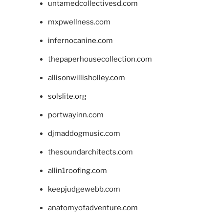
untamedcollectivesd.com
mxpwellness.com
infernocanine.com
thepaperhousecollection.com
allisonwillisholley.com
solslite.org
portwayinn.com
djmaddogmusic.com
thesoundarchitects.com
allin1roofing.com
keepjudgewebb.com
anatomyofadventure.com