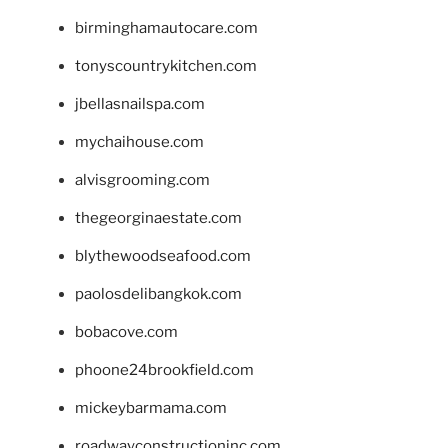
birminghamautocare.com
tonyscountrykitchen.com
jbellasnailspa.com
mychaihouse.com
alvisgrooming.com
thegeorginaestate.com
blythewoodseafood.com
paolosdelibangkok.com
bobacove.com
phoone24brookfield.com
mickeybarmama.com
roadwayconstructioninc.com