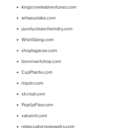
kingscreekadventures.com
antaeuslabs.com
purelycleanchemdry.com
WishOping.com
shoplegacee.com
bonvivantshop.com
CupPlante.com
mpzin.com
stcreal.com
PopUpFlea.com
valueml.com
rebeccatorresjewelry.com