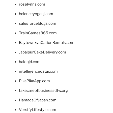
roselynns.com
balanceyoganj.com
salesforceblogs.com
TrainGames365.com
BaytownEvaCationRentals.com
JabalpurCakeDelivery.com
halobjd.com
intelligenceqatar.com
PikaPikaApp.com
takecareofbusinessdfw.org
HamadaOfJapan.com
VersifyLifestyle.com