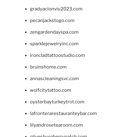
graduacionviu2023.com
pecanjackstogo.com
zengardendayspa.com
sparklejewelryinc.com
ironcladtattoostudio.com
bruinshome.com
annascleaningsvc.com
wolfcitytattoo.com
oysterbayturkeytrot.com
lafronterarestauranteybar.com
lilyandrosetearoom.com
olivesburgberrypatch.com