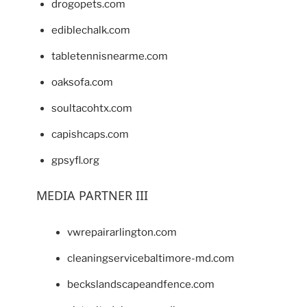
drogopets.com
ediblechalk.com
tabletennisnearme.com
oaksofa.com
soultacohtx.com
capishcaps.com
gpsyfl.org
MEDIA PARTNER III
vwrepairarlington.com
cleaningservicebaltimore-md.com
beckslandscapeandfence.com