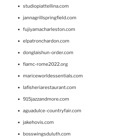
studiopiattellina.com
jannagrillspringfield.com
fujiyamacharleston.com
elpatronchardon.com
donglaishun-order.com
fiamc-rome2022.org
mariceworldessentials.com
lafisheriarestaurant.com
915jazzandmore.com
aguadulce-countryfair.com
jakehovis.com
bosswingsduluth.com