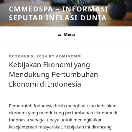
Skip
CMMEDSPA – INFORMASI
to
SEPUTAR INFLASI DUNIA
content
Menu
POSTED
OCTOBER 5, 2024
BY
ADMINCMM
ON
Kebijakan Ekonomi yang
Mendukung Pertumbuhan
Ekonomi di Indonesia
Pemerintah Indonesia telah menghadirkan kebijakan
ekonomi yang mendukung pertumbuhan ekonomi di
Indonesia sebagai upaya untuk meningkatkan
kesejahteraan masyarakat. Kebijakan ini dirancang