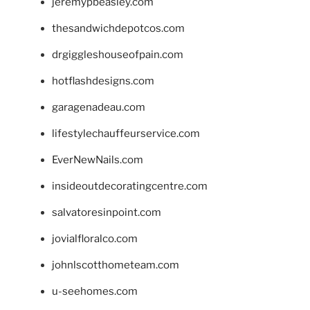
jeremypbeasley.com
thesandwichdepotcos.com
drgiggleshouseofpain.com
hotflashdesigns.com
garagenadeau.com
lifestylechauffeurservice.com
EverNewNails.com
insideoutdecoratingcentre.com
salvatoresinpoint.com
jovialfloralco.com
johnlscotthometeam.com
u-seehomes.com