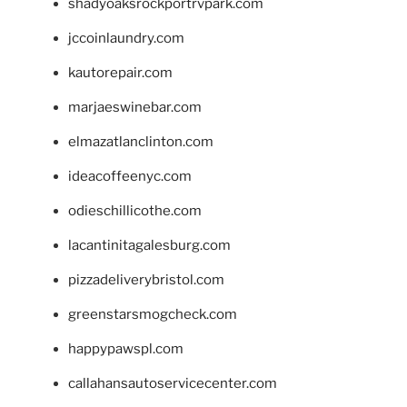
shadyoaksrockportrvpark.com
jccoinlaundry.com
kautorepair.com
marjaeswinebar.com
elmazatlanclinton.com
ideacoffeenyc.com
odieschillicothe.com
lacantinitagalesburg.com
pizzadeliverybristol.com
greenstarsmogcheck.com
happypawspl.com
callahansautoservicecenter.com