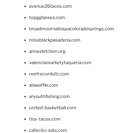
avenue26tacos.com
topgglasses.com
broadmoornailsspacoloradosprings.com
missblackpasadena.com
anneskitchen.org
valenciamarketytaqueria.com
reefrecordsllc.com
alawaffle.com
aryouthfishing.com
united-basketball.com
tios-tacos.com
cafecito-satx.com