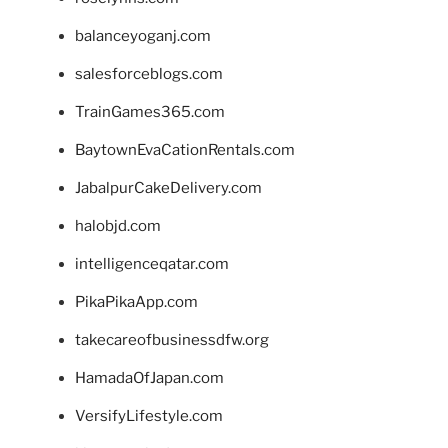
balanceyoganj.com
salesforceblogs.com
TrainGames365.com
BaytownEvaCationRentals.com
JabalpurCakeDelivery.com
halobjd.com
intelligenceqatar.com
PikaPikaApp.com
takecareofbusinessdfw.org
HamadaOfJapan.com
VersifyLifestyle.com