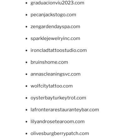
graduacionviu2023.com
pecanjackstogo.com
zengardendayspa.com
sparklejewelryinc.com
ironcladtattoostudio.com
bruinshome.com
annascleaningsvc.com
wolfcitytattoo.com
oysterbayturkeytrot.com
lafronterarestauranteybar.com
lilyandrosetearoom.com
olivesburgberrypatch.com