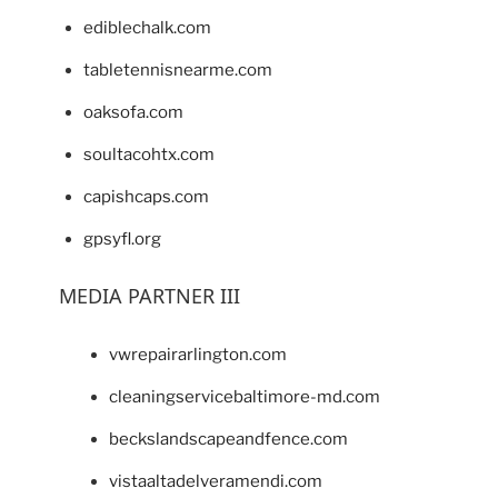
ediblechalk.com
tabletennisnearme.com
oaksofa.com
soultacohtx.com
capishcaps.com
gpsyfl.org
MEDIA PARTNER III
vwrepairarlington.com
cleaningservicebaltimore-md.com
beckslandscapeandfence.com
vistaaltadelveramendi.com