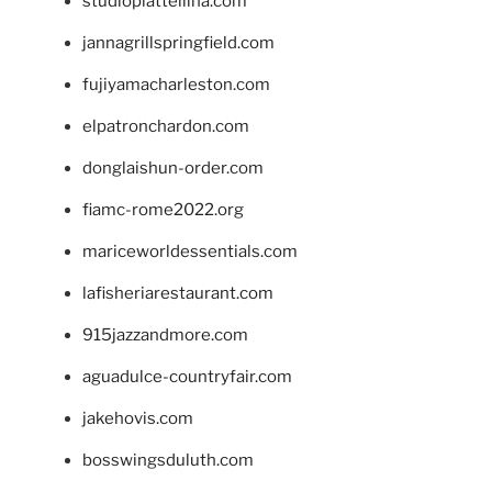
studiopiattellina.com
jannagrillspringfield.com
fujiyamacharleston.com
elpatronchardon.com
donglaishun-order.com
fiamc-rome2022.org
mariceworldessentials.com
lafisheriarestaurant.com
915jazzandmore.com
aguadulce-countryfair.com
jakehovis.com
bosswingsduluth.com