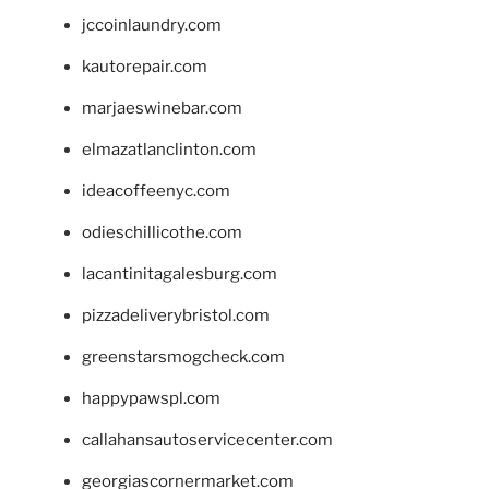
jccoinlaundry.com
kautorepair.com
marjaeswinebar.com
elmazatlanclinton.com
ideacoffeenyc.com
odieschillicothe.com
lacantinitagalesburg.com
pizzadeliverybristol.com
greenstarsmogcheck.com
happypawspl.com
callahansautoservicecenter.com
georgiascornermarket.com