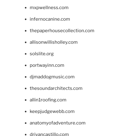
mxpwellness.com
infernocanine.com
thepaperhousecollection.com
allisonwillisholley.com
solslite.org
portwayinn.com
djmaddogmusic.com
thesoundarchitects.com
allin1roofing.com
keepjudgewebb.com
anatomyofadventure.com
drivancastillo.com