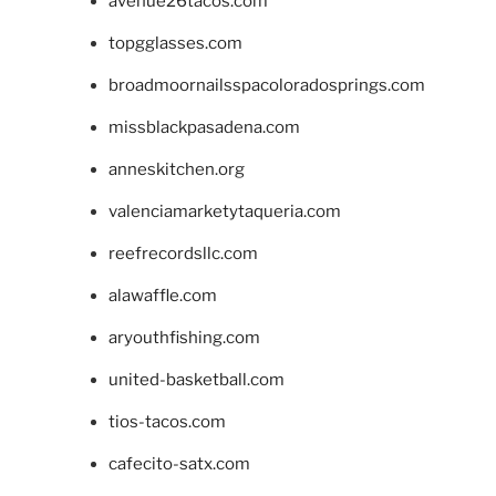
avenue26tacos.com
topgglasses.com
broadmoornailsspacoloradosprings.com
missblackpasadena.com
anneskitchen.org
valenciamarketytaqueria.com
reefrecordsllc.com
alawaffle.com
aryouthfishing.com
united-basketball.com
tios-tacos.com
cafecito-satx.com