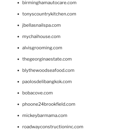
birminghamautocare.com
tonyscountrykitchen.com
jbellasnailspa.com
mychaihouse.com
alvisgrooming.com
thegeorginaestate.com
blythewoodseafood.com
paolosdelibangkok.com
bobacove.com
phoone24brookfield.com
mickeybarmama.com
roadwayconstructioninc.com