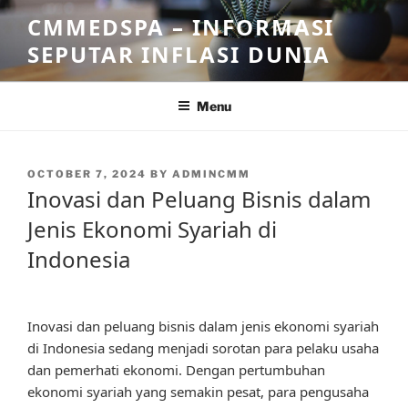
Skip
CMMEDSPA – INFORMASI
to
SEPUTAR INFLASI DUNIA
content
Menu
POSTED
OCTOBER 7, 2024
BY
ADMINCMM
ON
Inovasi dan Peluang Bisnis dalam
Jenis Ekonomi Syariah di
Indonesia
Inovasi dan peluang bisnis dalam jenis ekonomi syariah
di Indonesia sedang menjadi sorotan para pelaku usaha
dan pemerhati ekonomi. Dengan pertumbuhan
ekonomi syariah yang semakin pesat, para pengusaha