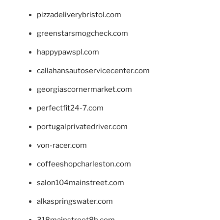
pizzadeliverybristol.com
greenstarsmogcheck.com
happypawspl.com
callahansautoservicecenter.com
georgiascornermarket.com
perfectfit24-7.com
portugalprivatedriver.com
von-racer.com
coffeeshopcharleston.com
salon104mainstreet.com
alkaspringswater.com
318mainstreet8h.com