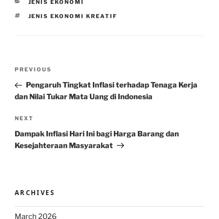
CATEGORIES
JENIS EKONOMI
TAGS
JENIS EKONOMI KREATIF
Post
Previous
PREVIOUS
navigation
Post
Pengaruh Tingkat Inflasi terhadap Tenaga Kerja
dan Nilai Tukar Mata Uang di Indonesia
Next
NEXT
Post
Dampak Inflasi Hari Ini bagi Harga Barang dan
Kesejahteraan Masyarakat
ARCHIVES
March 2026