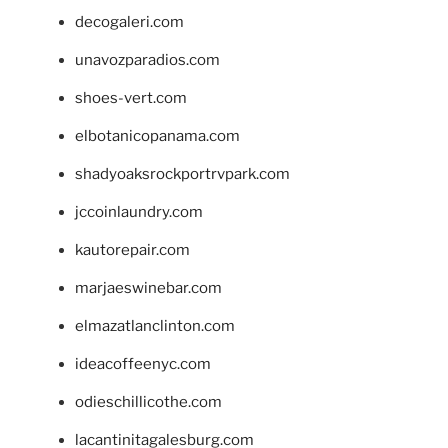
decogaleri.com
unavozparadios.com
shoes-vert.com
elbotanicopanama.com
shadyoaksrockportrvpark.com
jccoinlaundry.com
kautorepair.com
marjaeswinebar.com
elmazatlanclinton.com
ideacoffeenyc.com
odieschillicothe.com
lacantinitagalesburg.com