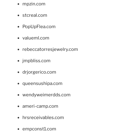
mpzin.com
stcreal.com
PopUpFlea.com
valueml.com
rebeccatorresjewelry.com
jmpbliss.com
drjorgerico.com
queensushipa.com
wendyweimerdds.com
ameri-camp.com
hrsreceivables.com
empconst1.com