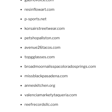
gabriovoice.com
resinflowart.com
p-sports.net
korsairstreetwear.com
petshopallston.com
avenue26tacos.com
topgglasses.com
broadmoornailsspacoloradosprings.com
missblackpasadena.com
anneskitchen.org
valenciamarketytaqueria.com
reefrecordsllc.com