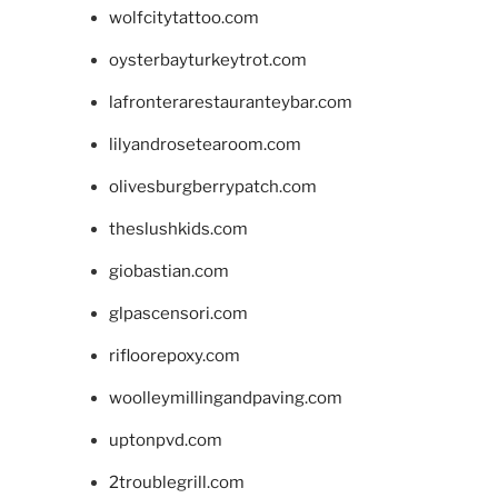
wolfcitytattoo.com
oysterbayturkeytrot.com
lafronterarestauranteybar.com
lilyandrosetearoom.com
olivesburgberrypatch.com
theslushkids.com
giobastian.com
glpascensori.com
rifloorepoxy.com
woolleymillingandpaving.com
uptonpvd.com
2troublegrill.com