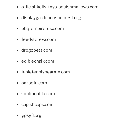
official-kelly-toys-squishmallows.com
displaygardenonsuncrest.org
bbq-empire-usa.com
feedstoreva.com
drogopets.com
ediblechalk.com
tabletennisnearme.com
oaksofa.com
soultacohtx.com
capishcaps.com
gpsyfl.org