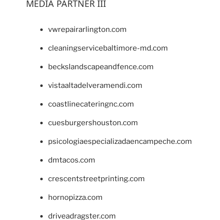
MEDIA PARTNER III
vwrepairarlington.com
cleaningservicebaltimore-md.com
beckslandscapeandfence.com
vistaaltadelveramendi.com
coastlinecateringnc.com
cuesburgershouston.com
psicologiaespecializadaencampeche.com
dmtacos.com
crescentstreetprinting.com
hornopizza.com
driveadragster.com