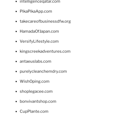
intelligenceqatar.com
PikaPikaApp.com
takecareofbusinessdfw.org
HamadaOfJapan.com
VersifyLifestyle.com
kingscreekadventures.com
antaeuslabs.com
purelycleanchemdry.com
WishOping.com
shoplegacee.com
bonvivantshop.com
CupPlante.com