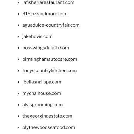
lafisheriarestaurant.com
915jazzandmore.com
aguadulce-countryfair.com
jakehovis.com
bosswingsduluth.com
birminghamautocare.com
tonyscountrykitchen.com
jbellasnailspa.com
mychaihouse.com
alvisgrooming.com
thegeorginaestate.com
blythewoodseafood.com