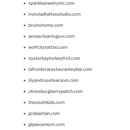
sparklejewelryinc.com
ironcladtattoostudio.com
bruinshome.com
annascleaningsvc.com
wolfcitytattoo.com
oysterbayturkeytrot.com
lafronterarestauranteybar.com
lilyandrosetearoom.com
olivesburgberrypatch.com
theslushkids.com
giobastian.com
glpascensori.com