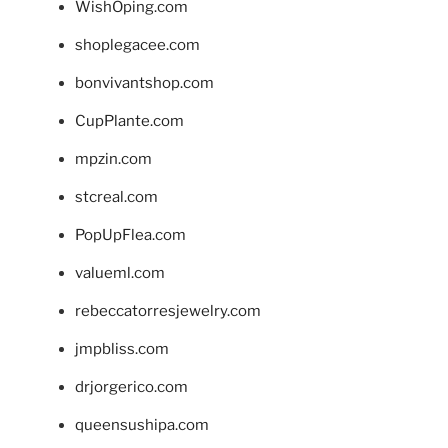
WishOping.com
shoplegacee.com
bonvivantshop.com
CupPlante.com
mpzin.com
stcreal.com
PopUpFlea.com
valueml.com
rebeccatorresjewelry.com
jmpbliss.com
drjorgerico.com
queensushipa.com