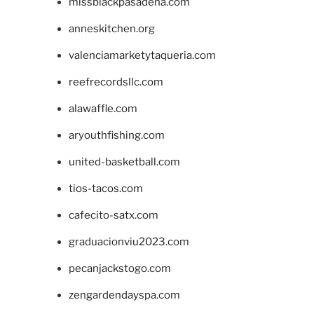
missblackpasadena.com
anneskitchen.org
valenciamarketytaqueria.com
reefrecordsllc.com
alawaffle.com
aryouthfishing.com
united-basketball.com
tios-tacos.com
cafecito-satx.com
graduacionviu2023.com
pecanjackstogo.com
zengardendayspa.com