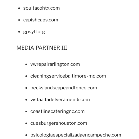
soultacohtx.com
capishcaps.com
gpsyfl.org
MEDIA PARTNER III
vwrepairarlington.com
cleaningservicebaltimore-md.com
beckslandscapeandfence.com
vistaaltadelveramendi.com
coastlinecateringnc.com
cuesburgershouston.com
psicologiaespecializadaencampeche.com