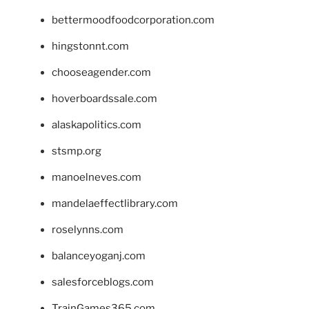
bettermoodfoodcorporation.com
hingstonnt.com
chooseagender.com
hoverboardssale.com
alaskapolitics.com
stsmp.org
manoelneves.com
mandelaeffectlibrary.com
roselynns.com
balanceyoganj.com
salesforceblogs.com
TrainGames365.com