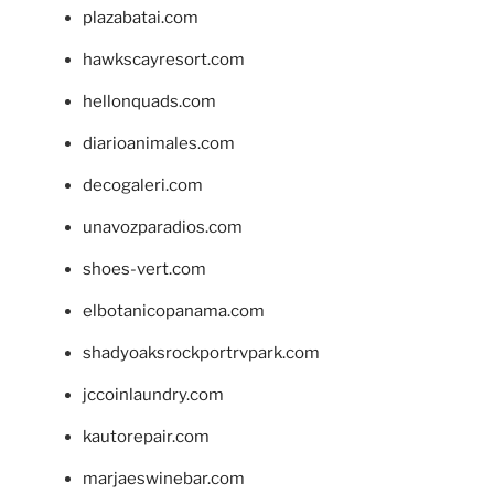
plazabatai.com
hawkscayresort.com
hellonquads.com
diarioanimales.com
decogaleri.com
unavozparadios.com
shoes-vert.com
elbotanicopanama.com
shadyoaksrockportrvpark.com
jccoinlaundry.com
kautorepair.com
marjaeswinebar.com