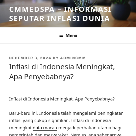
Skip
CMMEDSPA – INFORMASI
to
SEPUTAR INFLASI DUNIA
content
Menu
POSTED
DECEMBER 3, 2024
BY
ADMINCMM
ON
Inflasi di Indonesia Meningkat,
Apa Penyebabnya?
Inflasi di Indonesia Meningkat, Apa Penyebabnya?
Baru-baru ini, Indonesia telah mengalami peningkatan
inflasi yang cukup signifikan. Inflasi di Indonesia
meningkat
data macau
menjadi perhatian utama bagi
pemerintah dan masyarakat. Namun, apa sebenarnya