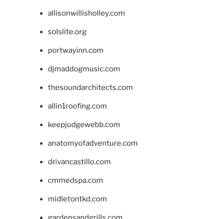
allisonwillisholley.com
solslite.org
portwayinn.com
djmaddogmusic.com
thesoundarchitects.com
allin1roofing.com
keepjudgewebb.com
anatomyofadventure.com
drivancastillo.com
cmmedspa.com
midletontkd.com
gardensandgrills.com