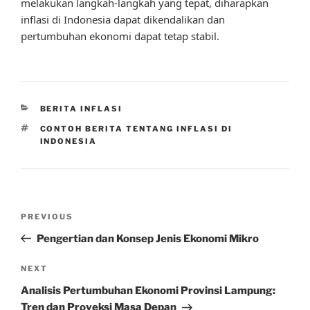
melakukan langkah-langkah yang tepat, diharapkan
inflasi di Indonesia dapat dikendalikan dan
pertumbuhan ekonomi dapat tetap stabil.
CATEGORIES
BERITA INFLASI
TAGS
CONTOH BERITA TENTANG INFLASI DI
INDONESIA
Post
Previous
PREVIOUS
navigation
Post
Pengertian dan Konsep Jenis Ekonomi Mikro
Next
NEXT
Post
Analisis Pertumbuhan Ekonomi Provinsi Lampung:
Tren dan Proyeksi Masa Depan