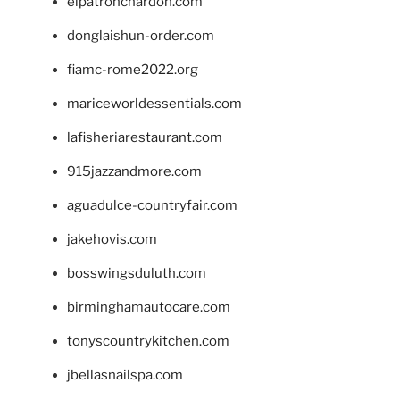
elpatronchardon.com
donglaishun-order.com
fiamc-rome2022.org
mariceworldessentials.com
lafisheriarestaurant.com
915jazzandmore.com
aguadulce-countryfair.com
jakehovis.com
bosswingsduluth.com
birminghamautocare.com
tonyscountrykitchen.com
jbellasnailspa.com