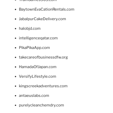
BaytownEvaCationRentals.com
JabalpurCakeDelivery.com
halobjd.com
intelligenceqatar.com
PikaPikaApp.com
takecareofbusinessdfw.org
HamadaOfJapan.com
VersifyLifestyle.com
kingscreekadventures.com
antaeuslabs.com
purelycleanchemdry.com