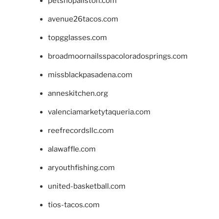
petshopallston.com
avenue26tacos.com
topgglasses.com
broadmoornailsspacoloradosprings.com
missblackpasadena.com
anneskitchen.org
valenciamarketytaqueria.com
reefrecordsllc.com
alawaffle.com
aryouthfishing.com
united-basketball.com
tios-tacos.com