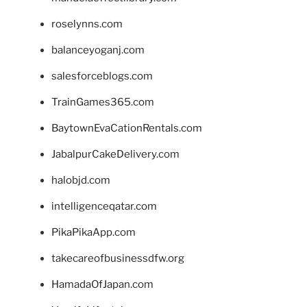
roselynns.com
balanceyoganj.com
salesforceblogs.com
TrainGames365.com
BaytownEvaCationRentals.com
JabalpurCakeDelivery.com
halobjd.com
intelligenceqatar.com
PikaPikaApp.com
takecareofbusinessdfw.org
HamadaOfJapan.com