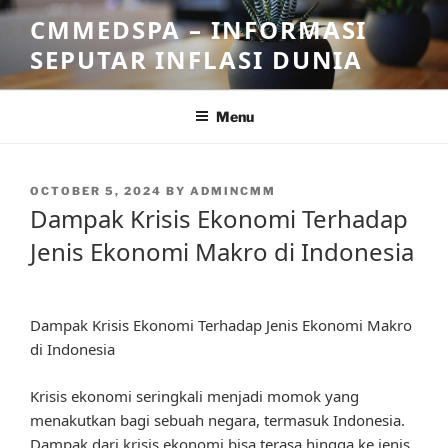
Skip
CMMEDSPA – INFORMASI
to
SEPUTAR INFLASI DUNIA
content
Menu
POSTED
OCTOBER 5, 2024
BY
ADMINCMM
ON
Dampak Krisis Ekonomi Terhadap
Jenis Ekonomi Makro di Indonesia
Dampak Krisis Ekonomi Terhadap Jenis Ekonomi Makro
di Indonesia
Krisis ekonomi seringkali menjadi momok yang
menakutkan bagi sebuah negara, termasuk Indonesia.
Dampak dari krisis ekonomi bisa terasa hingga ke jenis