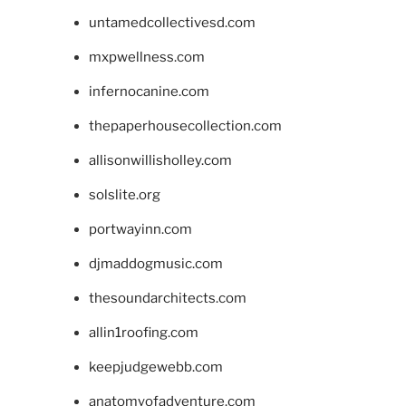
untamedcollectivesd.com
mxpwellness.com
infernocanine.com
thepaperhousecollection.com
allisonwillisholley.com
solslite.org
portwayinn.com
djmaddogmusic.com
thesoundarchitects.com
allin1roofing.com
keepjudgewebb.com
anatomyofadventure.com