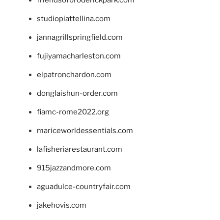
friendsofbroderickpark.com
studiopiattellina.com
jannagrillspringfield.com
fujiyamacharleston.com
elpatronchardon.com
donglaishun-order.com
fiamc-rome2022.org
mariceworldessentials.com
lafisheriarestaurant.com
915jazzandmore.com
aguadulce-countryfair.com
jakehovis.com