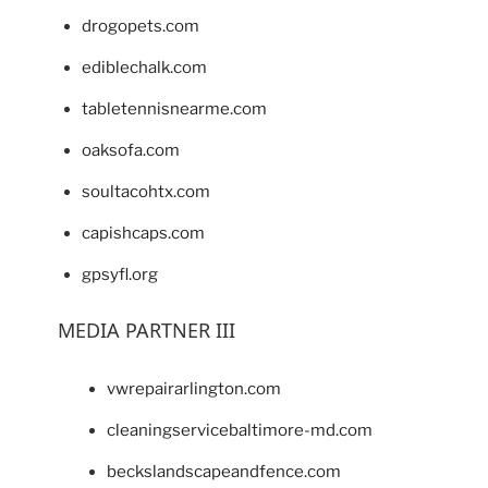
drogopets.com
ediblechalk.com
tabletennisnearme.com
oaksofa.com
soultacohtx.com
capishcaps.com
gpsyfl.org
MEDIA PARTNER III
vwrepairarlington.com
cleaningservicebaltimore-md.com
beckslandscapeandfence.com