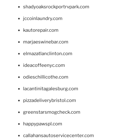
shadyoaksrockportrvpark.com
jccoinlaundry.com
kautorepair.com
marjaeswinebar.com
elmazatlanclinton.com
ideacoffeenyc.com
odieschillicothe.com
lacantinitagalesburg.com
pizzadeliverybristol.com
greenstarsmogcheck.com
happypawspl.com
callahansautoservicecenter.com