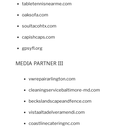
tabletennisnearme.com
oaksofa.com
soultacohtx.com
capishcaps.com
gpsyfl.org
MEDIA PARTNER III
vwrepairarlington.com
cleaningservicebaltimore-md.com
beckslandscapeandfence.com
vistaaltadelveramendi.com
coastlinecateringnc.com