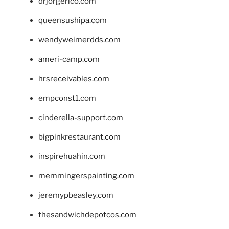
drjorgerico.com
queensushipa.com
wendyweimerdds.com
ameri-camp.com
hrsreceivables.com
empconst1.com
cinderella-support.com
bigpinkrestaurant.com
inspirehuahin.com
memmingerspainting.com
jeremypbeasley.com
thesandwichdepotcos.com