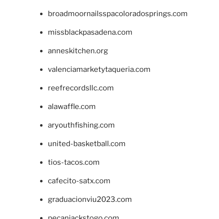
broadmoornailsspacoloradosprings.com
missblackpasadena.com
anneskitchen.org
valenciamarketytaqueria.com
reefrecordsllc.com
alawaffle.com
aryouthfishing.com
united-basketball.com
tios-tacos.com
cafecito-satx.com
graduacionviu2023.com
pecanjackstogo.com