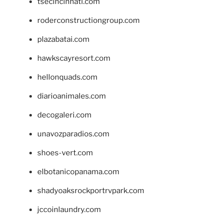
tsecincinnati.com
roderconstructiongroup.com
plazabatai.com
hawkscayresort.com
hellonquads.com
diarioanimales.com
decogaleri.com
unavozparadios.com
shoes-vert.com
elbotanicopanama.com
shadyoaksrockportrvpark.com
jccoinlaundry.com