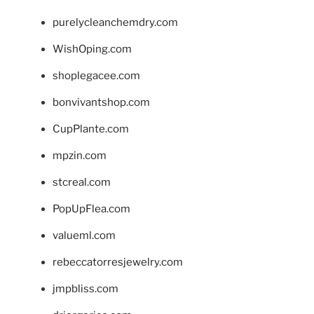
purelycleanchemdry.com
WishOping.com
shoplegacee.com
bonvivantshop.com
CupPlante.com
mpzin.com
stcreal.com
PopUpFlea.com
valueml.com
rebeccatorresjewelry.com
jmpbliss.com