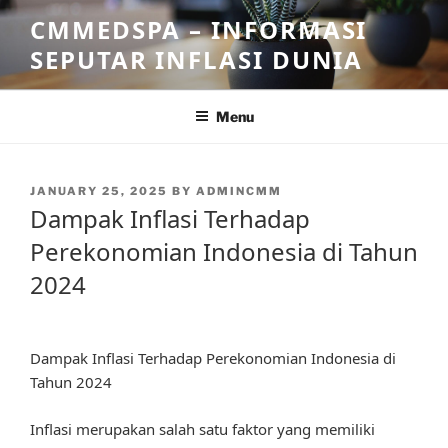
Skip
CMMEDSPA – INFORMASI
to
SEPUTAR INFLASI DUNIA
content
Menu
POSTED
JANUARY 25, 2025
BY
ADMINCMM
ON
Dampak Inflasi Terhadap
Perekonomian Indonesia di Tahun
2024
Dampak Inflasi Terhadap Perekonomian Indonesia di
Tahun 2024
Inflasi merupakan salah satu faktor yang memiliki