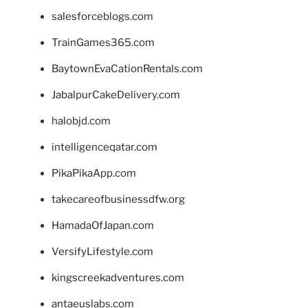
salesforceblogs.com
TrainGames365.com
BaytownEvaCationRentals.com
JabalpurCakeDelivery.com
halobjd.com
intelligenceqatar.com
PikaPikaApp.com
takecareofbusinessdfw.org
HamadaOfJapan.com
VersifyLifestyle.com
kingscreekadventures.com
antaeuslabs.com