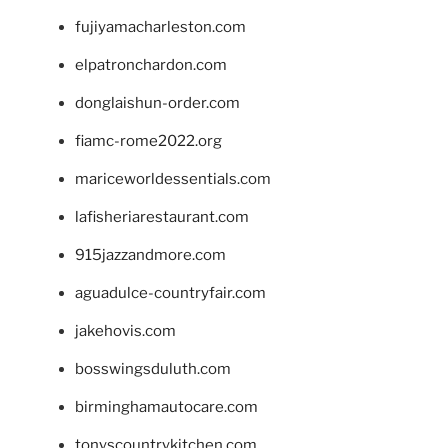
fujiyamacharleston.com
elpatronchardon.com
donglaishun-order.com
fiamc-rome2022.org
mariceworldessentials.com
lafisheriarestaurant.com
915jazzandmore.com
aguadulce-countryfair.com
jakehovis.com
bosswingsduluth.com
birminghamautocare.com
tonyscountrykitchen.com