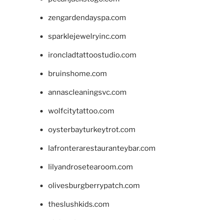
zengardendayspa.com
sparklejewelryinc.com
ironcladtattoostudio.com
bruinshome.com
annascleaningsvc.com
wolfcitytattoo.com
oysterbayturkeytrot.com
lafronterarestauranteybar.com
lilyandrosetearoom.com
olivesburgberrypatch.com
theslushkids.com