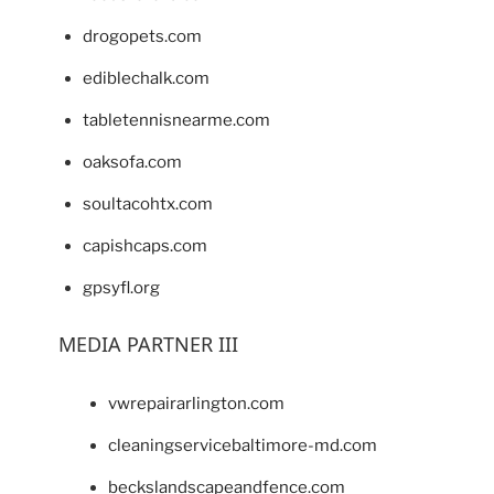
drogopets.com
ediblechalk.com
tabletennisnearme.com
oaksofa.com
soultacohtx.com
capishcaps.com
gpsyfl.org
MEDIA PARTNER III
vwrepairarlington.com
cleaningservicebaltimore-md.com
beckslandscapeandfence.com