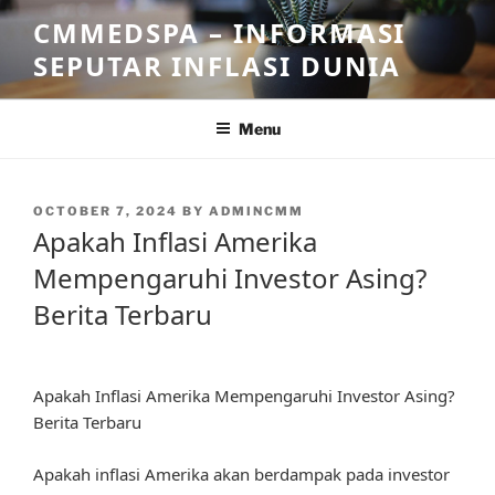
Skip
CMMEDSPA – INFORMASI
to
SEPUTAR INFLASI DUNIA
content
Menu
POSTED
OCTOBER 7, 2024
BY
ADMINCMM
ON
Apakah Inflasi Amerika
Mempengaruhi Investor Asing?
Berita Terbaru
Apakah Inflasi Amerika Mempengaruhi Investor Asing?
Berita Terbaru
Apakah inflasi Amerika akan berdampak pada investor