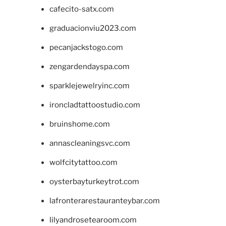
cafecito-satx.com
graduacionviu2023.com
pecanjackstogo.com
zengardendayspa.com
sparklejewelryinc.com
ironcladtattoostudio.com
bruinshome.com
annascleaningsvc.com
wolfcitytattoo.com
oysterbayturkeytrot.com
lafronterarestauranteybar.com
lilyandrosetearoom.com