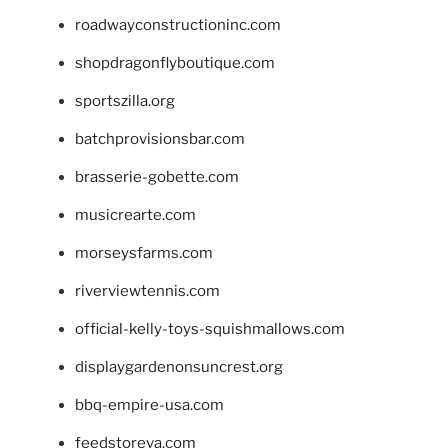
roadwayconstructioninc.com
shopdragonflyboutique.com
sportszilla.org
batchprovisionsbar.com
brasserie-gobette.com
musicrearte.com
morseysfarms.com
riverviewtennis.com
official-kelly-toys-squishmallows.com
displaygardenonsuncrest.org
bbq-empire-usa.com
feedstoreva.com