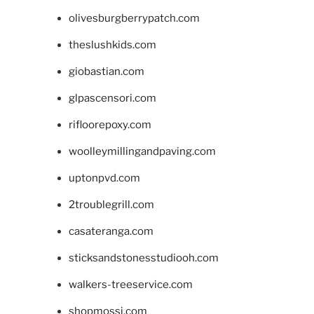
olivesburgberrypatch.com
theslushkids.com
giobastian.com
glpascensori.com
rifloorepoxy.com
woolleymillingandpaving.com
uptonpvd.com
2troublegrill.com
casateranga.com
sticksandstonesstudiooh.com
walkers-treeservice.com
shopmossi.com