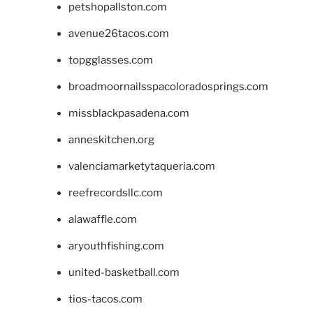
petshopallston.com
avenue26tacos.com
topgglasses.com
broadmoornailsspacoloradosprings.com
missblackpasadena.com
anneskitchen.org
valenciamarketytaqueria.com
reefrecordsllc.com
alawaffle.com
aryouthfishing.com
united-basketball.com
tios-tacos.com