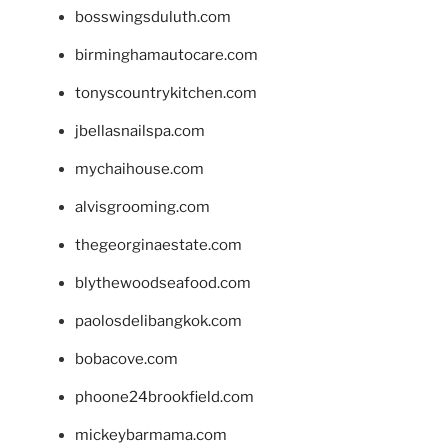
bosswingsduluth.com
birminghamautocare.com
tonyscountrykitchen.com
jbellasnailspa.com
mychaihouse.com
alvisgrooming.com
thegeorginaestate.com
blythewoodseafood.com
paolosdelibangkok.com
bobacove.com
phoone24brookfield.com
mickeybarmama.com