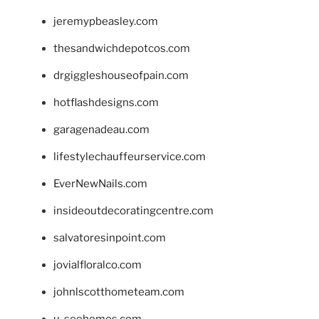
jeremypbeasley.com
thesandwichdepotcos.com
drgiggleshouseofpain.com
hotflashdesigns.com
garagenadeau.com
lifestylechauffeurservice.com
EverNewNails.com
insideoutdecoratingcentre.com
salvatoresinpoint.com
jovialfloralco.com
johnlscotthometeam.com