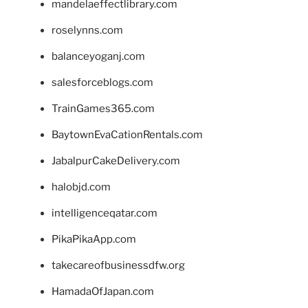
mandelaeffectlibrary.com
roselynns.com
balanceyoganj.com
salesforceblogs.com
TrainGames365.com
BaytownEvaCationRentals.com
JabalpurCakeDelivery.com
halobjd.com
intelligenceqatar.com
PikaPikaApp.com
takecareofbusinessdfw.org
HamadaOfJapan.com