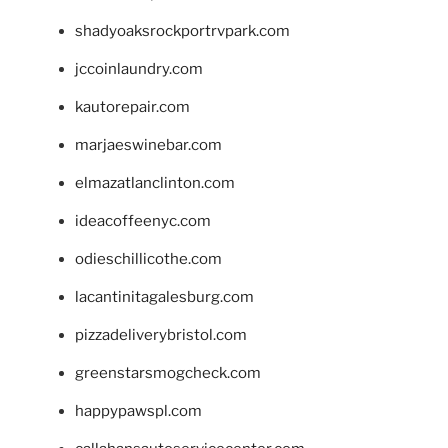
shadyoaksrockportrvpark.com
jccoinlaundry.com
kautorepair.com
marjaeswinebar.com
elmazatlanclinton.com
ideacoffeenyc.com
odieschillicothe.com
lacantinitagalesburg.com
pizzadeliverybristol.com
greenstarsmogcheck.com
happypawspl.com