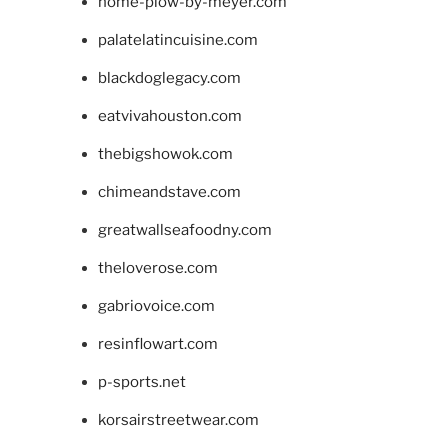
home-plow-by-meyer.com
palatelatincuisine.com
blackdoglegacy.com
eatvivahouston.com
thebigshowok.com
chimeandstave.com
greatwallseafoodny.com
theloverose.com
gabriovoice.com
resinflowart.com
p-sports.net
korsairstreetwear.com