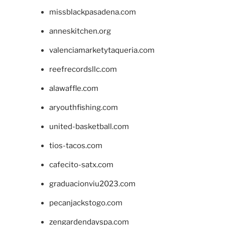
missblackpasadena.com
anneskitchen.org
valenciamarketytaqueria.com
reefrecordsllc.com
alawaffle.com
aryouthfishing.com
united-basketball.com
tios-tacos.com
cafecito-satx.com
graduacionviu2023.com
pecanjackstogo.com
zengardendayspa.com