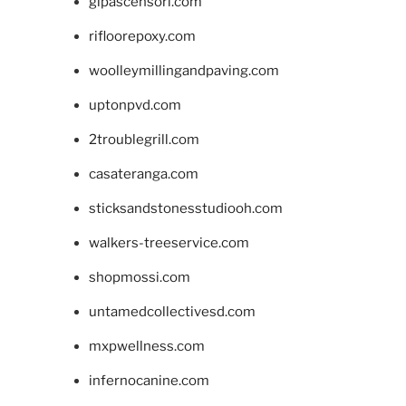
glpascensori.com
rifloorepoxy.com
woolleymillingandpaving.com
uptonpvd.com
2troublegrill.com
casateranga.com
sticksandstonesstudiooh.com
walkers-treeservice.com
shopmossi.com
untamedcollectivesd.com
mxpwellness.com
infernocanine.com