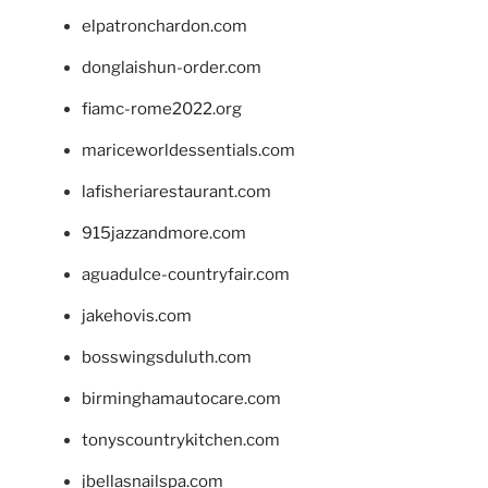
elpatronchardon.com
donglaishun-order.com
fiamc-rome2022.org
mariceworldessentials.com
lafisheriarestaurant.com
915jazzandmore.com
aguadulce-countryfair.com
jakehovis.com
bosswingsduluth.com
birminghamautocare.com
tonyscountrykitchen.com
jbellasnailspa.com