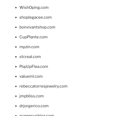
WishOping.com
shoplegacee.com
bonvivantshop.com
CupPlante.com
mpzin.com
stcreal.com
PopUpFlea.com
valueml.com
rebeccatorresjewelry.com
jmpbliss.com
drjorgerico.com
queensushipa.com