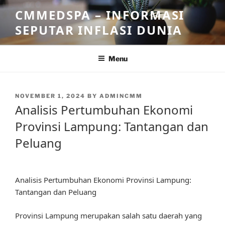
Skip
CMMEDSPA – INFORMASI
to
SEPUTAR INFLASI DUNIA
content
Menu
POSTED
NOVEMBER 1, 2024
BY
ADMINCMM
ON
Analisis Pertumbuhan Ekonomi
Provinsi Lampung: Tantangan dan
Peluang
Analisis Pertumbuhan Ekonomi Provinsi Lampung:
Tantangan dan Peluang
Provinsi Lampung merupakan salah satu daerah yang