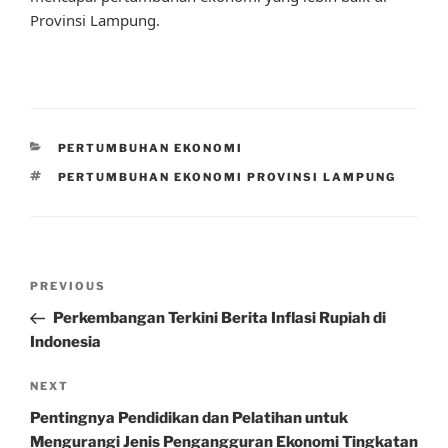
Provinsi Lampung.
CATEGORIES
PERTUMBUHAN EKONOMI
TAGS
PERTUMBUHAN EKONOMI PROVINSI LAMPUNG
Post
Previous
PREVIOUS
navigation
Post
Perkembangan Terkini Berita Inflasi Rupiah di
Indonesia
Next
NEXT
Post
Pentingnya Pendidikan dan Pelatihan untuk
Mengurangi Jenis Pengangguran Ekonomi Tingkatan