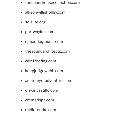
thepaperhousecollection.com
allisonwillisholley.com
solslite.org
portwayinn.com
djmaddogmusic.com
thesoundarchitects.com
allin1roofing.com
keepjudgewebb.com
anatomyofadventure.com
drivancastillo.com
cmmedspa.com
midletontkd.com