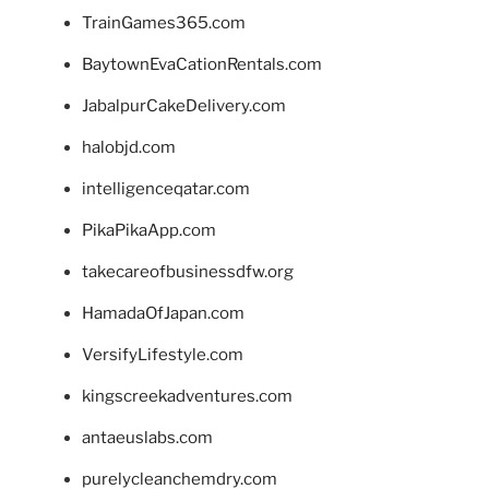
TrainGames365.com
BaytownEvaCationRentals.com
JabalpurCakeDelivery.com
halobjd.com
intelligenceqatar.com
PikaPikaApp.com
takecareofbusinessdfw.org
HamadaOfJapan.com
VersifyLifestyle.com
kingscreekadventures.com
antaeuslabs.com
purelycleanchemdry.com