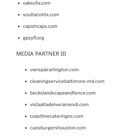
oaksofa.com
soultacohtx.com
capishcaps.com
gpsyfl.org
MEDIA PARTNER III
vwrepairarlington.com
cleaningservicebaltimore-md.com
beckslandscapeandfence.com
vistaaltadelveramendi.com
coastlinecateringnc.com
cuesburgershouston.com