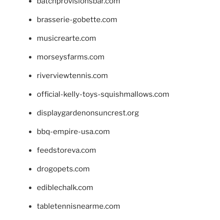
batchprovisionsbar.com
brasserie-gobette.com
musicrearte.com
morseysfarms.com
riverviewtennis.com
official-kelly-toys-squishmallows.com
displaygardenonsuncrest.org
bbq-empire-usa.com
feedstoreva.com
drogopets.com
ediblechalk.com
tabletennisnearme.com