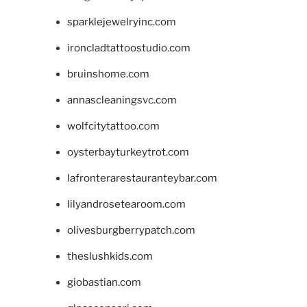
sparklejewelryinc.com
ironcladtattoostudio.com
bruinshome.com
annascleaningsvc.com
wolfcitytattoo.com
oysterbayturkeytrot.com
lafronterarestauranteybar.com
lilyandrosetearoom.com
olivesburgberrypatch.com
theslushkids.com
giobastian.com