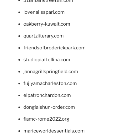
318mainstreet8h.com
lovenailsspari.com
oakberry-kuwait.com
quartzliterary.com
friendsofbroderickpark.com
studiopiattellina.com
jannagrillspringfield.com
fujiyamacharleston.com
elpatronchardon.com
donglaishun-order.com
fiamc-rome2022.org
mariceworldessentials.com