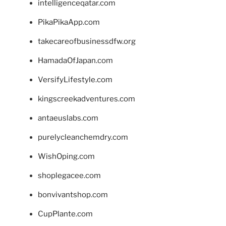
intelligenceqatar.com
PikaPikaApp.com
takecareofbusinessdfw.org
HamadaOfJapan.com
VersifyLifestyle.com
kingscreekadventures.com
antaeuslabs.com
purelycleanchemdry.com
WishOping.com
shoplegacee.com
bonvivantshop.com
CupPlante.com