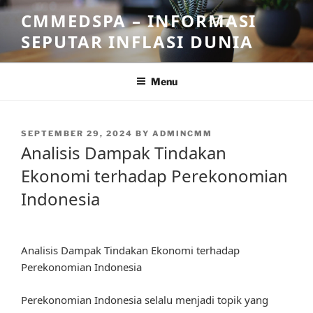
Skip
CMMEDSPA – INFORMASI
to
SEPUTAR INFLASI DUNIA
content
Menu
POSTED
SEPTEMBER 29, 2024
BY
ADMINCMM
ON
Analisis Dampak Tindakan
Ekonomi terhadap Perekonomian
Indonesia
Analisis Dampak Tindakan Ekonomi terhadap
Perekonomian Indonesia
Perekonomian Indonesia selalu menjadi topik yang