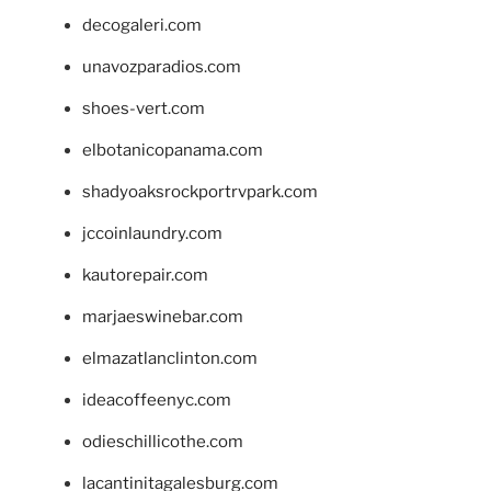
decogaleri.com
unavozparadios.com
shoes-vert.com
elbotanicopanama.com
shadyoaksrockportrvpark.com
jccoinlaundry.com
kautorepair.com
marjaeswinebar.com
elmazatlanclinton.com
ideacoffeenyc.com
odieschillicothe.com
lacantinitagalesburg.com