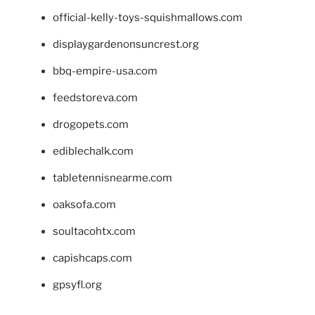
official-kelly-toys-squishmallows.com
displaygardenonsuncrest.org
bbq-empire-usa.com
feedstoreva.com
drogopets.com
ediblechalk.com
tabletennisnearme.com
oaksofa.com
soultacohtx.com
capishcaps.com
gpsyfl.org