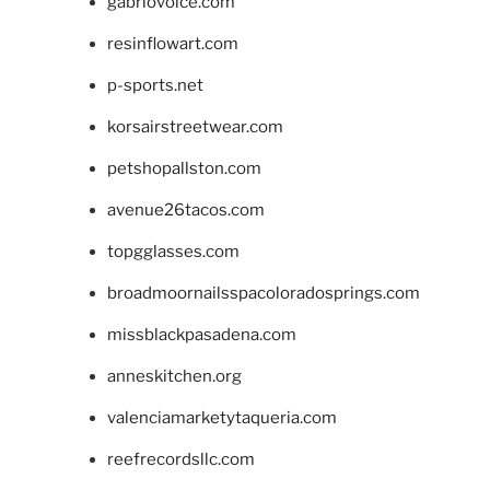
gabriovoice.com
resinflowart.com
p-sports.net
korsairstreetwear.com
petshopallston.com
avenue26tacos.com
topgglasses.com
broadmoornailsspacoloradosprings.com
missblackpasadena.com
anneskitchen.org
valenciamarketytaqueria.com
reefrecordsllc.com