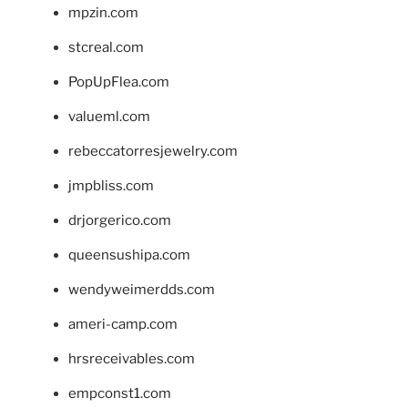
mpzin.com
stcreal.com
PopUpFlea.com
valueml.com
rebeccatorresjewelry.com
jmpbliss.com
drjorgerico.com
queensushipa.com
wendyweimerdds.com
ameri-camp.com
hrsreceivables.com
empconst1.com