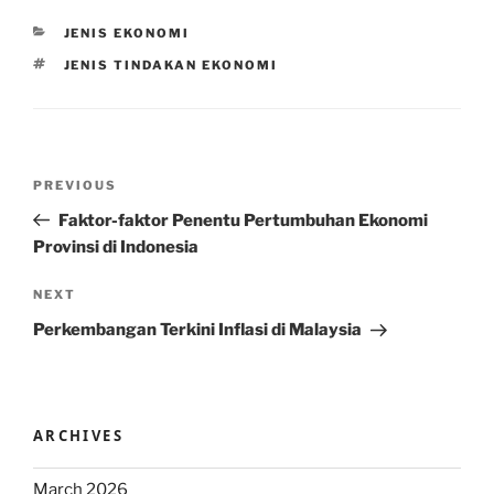
CATEGORIES
JENIS EKONOMI
TAGS
JENIS TINDAKAN EKONOMI
Post
Previous
PREVIOUS
navigation
Post
Faktor-faktor Penentu Pertumbuhan Ekonomi
Provinsi di Indonesia
Next
NEXT
Post
Perkembangan Terkini Inflasi di Malaysia
ARCHIVES
March 2026