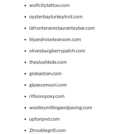
wolfcitytattoo.com
oysterbayturkeytrot.com
lafronterarestauranteybar.com
lilyandrosetearoom.com
olivesburgberrypatch.com
theslushkids.com
giobastian.com
glpascensori.com
rifloorepoxy.com
woolleymillingandpaving.com
uptonpvd.com
2troublegrill.com